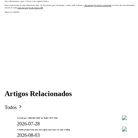
uma infraestrutura capaz e fiável é um requisito básico.
Estas atualizações já estão disponíveis hoje. Se está pronto para ultrapassar o ruído, pode explorar a
documentação técnica atualizada
ou tratar das suas permissões
através do nosso
Guia de Criação de Chaves API
.
Vamos ao trabalho.
Artigos Relacionados
Todos
Corrida por 3.000.000 USDT no Toobit TIFT 2026
2026-07-28
A Toobit proporciona uma aterragem mais suave ao copy trading
2026-08-03