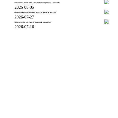
Bem-vindo à Toobit, onde a sua primeira negociação é facilitada
2026-08-05
O Bot Grid Futures da Toobit supera as quedas do mercado
2026-07-27
Negocie melhor nos Futuros Toobit com stops móveis
2026-07-16