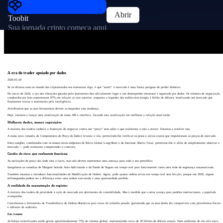
Abrir
Toobit
Sua jornada cripto começa aqui
A era do trader apoiado por dados
2026-01-20
Se os últimos anos no mundo das criptomoedas nos ensinaram algo, é que “sentir” o mercado é uma forma perigosa de perder dinheiro.
No início de 2026, a era das vibrações guiadas pelo sentimento deu oficialmente lugar a um desempenho estrutural e suportado por dados. Os volumes de negociação
conduzidos por bots aumentaram 97% em relação ao ano anterior, enquanto a liquidez das stablecoins atingiu 1 bilião de dólares, sinalizando um mercado que
finalmente trocou o sentimento pela inteligência.
Acreditamos que as suas ferramentas devem acompanhar essa mudança.
Hoje, estamos a lançar uma atualização da nossa API e interface, focando esta atualização em melhorar a relação sinal-ruído.
Melhores dados, menos suposições
A maioria dos traders conhece a frustração de negociar contra um “preço” sem saber o que realmente o está a mover. Estamos a resolver isso.
A nossa nova consulta de Componentes do Preço do Índice levanta o véu, permitindo-lhe verificar os pesos e ativos exatos que impulsionam os preços de mercado.
Estes insights, combinados com os nossos novos endpoints de Rácio Global Long/Short e de Interesse Aberto Total, permitem-lhe ir além de simplesmente observar o
mercado — pode realmente compreender o contexto.
Gestão de risco que realmente funciona
As oscilações de preço são onde está o lucro, mas não devem representar uma ameaça para todo o seu portefólio.
Integrámos as consultas de Margem Isolada Auto-Adicionada e do Fundo de Seguro em tempo real para funcionarem como uma rede de segurança automatizada.
Também estamos a introduzir funcionalidades de Modificação de Ordem. Agora, pode ajustar ordens ativas em tempo real sem fricção, porque em 2026, alguns
milissegundos podem ser a diferença entre uma ordem executada e uma oportunidade perdida.
A realidade da manutenção de registos
A maioria dos traders dá prioridade à ação do mercado em detrimento da contabilidade. Mas à medida que o setor avança para padrões institucionais, a papelada
acompanha.
Concebemos a ferramenta de Transferência de Ordens Históricas para tratar do trabalho pesado, garantindo que os seus dados são compatíveis com plataformas fiscais
e software de auditoria.
Em resumo
As bolsas centralizadas ainda gerem aproximadamente 75% do volume global, representando cerca de 20 biliões de dólares anuais. Num ambiente de tão alto risco,