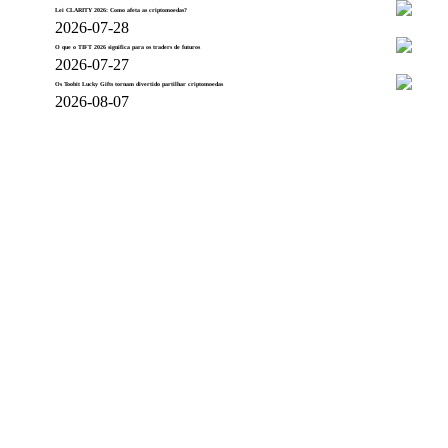
Lei CLARITY 2026: Como afeta as criptomoedas?
2026-07-28
O que o TIFT 2026 significa para os traders de futuros
2026-07-27
Os Toobit Lucky Gifts tornam divertido partilhar criptomoedas
2026-08-07