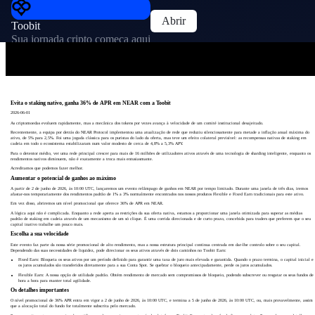
Abrir
Toobit
Sua jornada cripto começa aqui
Evita o staking nativo, ganha 36% de APR em NEAR com a Toobit
2026-06-01
As criptomoedas evoluem rapidamente, mas a mecânica dos tokens por vezes avança à velocidade de um comité institucional desajeitado.
Recentemente, a equipa por detrás do NEAR Protocol implementou uma atualização de rede que reduziu silenciosamente para metade a inflação anual máxima do
ativo, de 5% para 2,5%. Foi uma jogada clássica para os puristas do lado da oferta, mas teve um efeito colateral previsível: as recompensas nativas de staking em
cadeia em todo o ecossistema estabilizaram num valor modesto de cerca de 4,8% a 5,3% APY.
Para o detentor médio, ver uma rede principal crescer para mais de 16 milhões de utilizadores ativos através de uma tecnologia de sharding inteligente, enquanto os
rendimentos nativos diminuem, não é exatamente a troca mais entusiasmante.
Acreditamos que podemos fazer melhor.
Aumentar o potencial de ganhos ao máximo
A partir de 2 de junho de 2026, às 10:00 UTC, lançaremos um evento relâmpago de ganhos em NEAR por tempo limitado. Durante uma janela de três dias, iremos
afastar-nos temporariamente dos rendimentos padrão de 1% a 3% normalmente encontrados nos nossos produtos Flexible e Fixed Earn tradicionais para este ativo.
Em vez disso, abriremos um nível promocional que oferece 36% de APR em NEAR.
A lógica aqui não é complicada. Enquanto a rede aperta as restrições da sua oferta nativa, estamos a proporcionar uma janela otimizada para superar as médias
padrão de staking em cadeia através de um mecanismo de um só clique. É uma corrida direcionada e de curto prazo, concebida para traders que preferem que o seu
capital inativo trabalhe um pouco mais.
Escolha a sua velocidade
Este evento faz parte da nossa série promocional de alto rendimento, mas a nossa estrutura principal continua centrada em dar-lhe controlo sobre o seu capital.
Dependendo das suas necessidades de liquidez, pode direcionar os seus ativos através de dois caminhos no Toobit Earn:
Fixed Earn: Bloqueia os seus ativos por um período definido para garantir uma taxa de juro mais elevada e garantida. Quando o prazo termina, o capital inicial e
os juros acumulados são transferidos diretamente para a sua Conta Spot. Se quebrar o bloqueio antecipadamente, perde os juros acumulados.
Flexible Earn: A nossa opção de utilidade padrão. Obtém rendimento de mercado sem compromissos de bloqueio, podendo subscrever ou resgatar os seus fundos de
hora a hora para manter total agilidade.
Os detalhes importantes
O nível promocional de 36% APR entra em vigor a 2 de junho de 2026, às 10:00 UTC, e termina a 5 de junho de 2026, às 10:00 UTC, ou, mais provavelmente, assim
que a alocação total do fundo for totalmente subscrita pelo mercado.