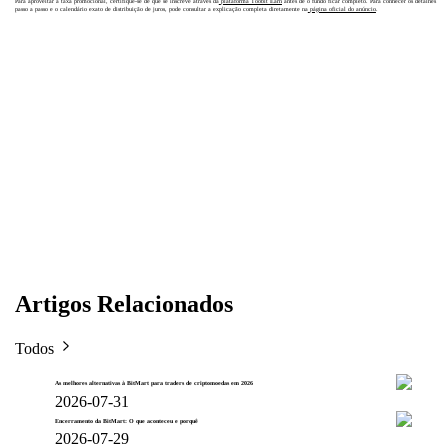
Para aproveitar a taxa promocional, certifique-se de que se inscreve através da
plataforma Toobit Earn
antes de o fundo ficar completo. Para conhecer os detalhes
passo a passo e o calendário exato de distribuição de juros, pode consultar a explicação completa diretamente na
página oficial do anúncio
.
Artigos Relacionados
Todos
As melhores alternativas à BitMart para traders de criptomoedas em 2026
2026-07-31
Encerramento da BitMart: O que aconteceu e porquê
2026-07-29