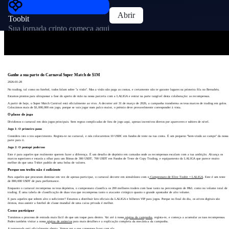
Abrir
Toobit
Sua jornada cripto começa aqui
Ganhe a sua parte do Carnaval Super Match de $1M
2026-01-28
No trading, tal como no futebol, todos falam sobre "a visão". Mas a visão não paga as contas, e certamente não te garante lugares na primeira fila no Bernabéu.
Estamos prontos para ultrapassar a fase do aperto de mão na nossa parceria com a LALIGA e entrar na parte tangível desta colaboração: as recompensas.
A partir de hoje, o Super Match Carnival está oficialmente ao vivo. A decorrer até 31 de março de 2026, a campanha transforma os teus marcos de trading em golos.
Colocámos mais de $1,000,000 em jogo, porque se vais jogar num palco maior, o prémio deve provavelmente corresponder à vista.
O plano de jogo
Dividimos o carnaval em dois jogos principais. Sem regras complicadas de fora de jogo aqui, apenas incentivos diretos por apareceres e subires de nível.
Jogo 1: O primeiro passo
Considera isto o teu aquecimento. Regista-te no carnaval, e nós colocaremos 10 USDC em fundos de teste na tua conta. É um pequeno "bem-vindo ao campo" da nossa
parte para ti.
Jogo 2: O pontapé poderoso
Este é para aqueles que realmente querem fazer a diferença. É um desafio de depósito em camadas onde as recompensas escalam com a tua ambição. Alcança os
marcos superiores e estarás a olhar para um Bónus de 300 USDT, 700 USDT em Fundos de Teste de Copy Trading, e equipamento da LALIGA que parece muito
melhor do que uma T-shirt padrão de uma bolsa de valores.
Porque um troféu não é suficiente
Para aqueles que procuram dominar em vez de apenas participar, o carnaval decorre em simultâneo com o
Campeonato de Elite Toobit × LALIGA
. Este é um teste
de 800,000 USDT de pura performance.
Enquanto o carnaval recompensa os teus depósitos, o campeonato classifica os 200 melhores traders com base tanto na percentagem de P&L como no volume total de
trading. É uma tabela de classificação de duas vias que recompensa tanto o atacante cirúrgico quanto o grande apostador de alto volume.
E para aqueles que sobem alto o suficiente? Estamos a distribuir kits oficiais da LALIGA e bilhetes VIP para jogos. Porque no final do dia, os ativos digitais são
ótimos, mas assistir a futebol de classe mundial de uma caixa privada é melhor.
Como participar
Tornámos o processo de entrada mais fácil do que um toque para dentro. Vai até à nossa
página da campanha
, regista-te, e começa a acumular as tuas recompensas.
Podes também visitar a nossa
página de anúncios
para mais detalhes e a explicação completa da mecânica da campanha.
A temporada está oficialmente aberta. Vamos ver o que consegues fazer com ela.