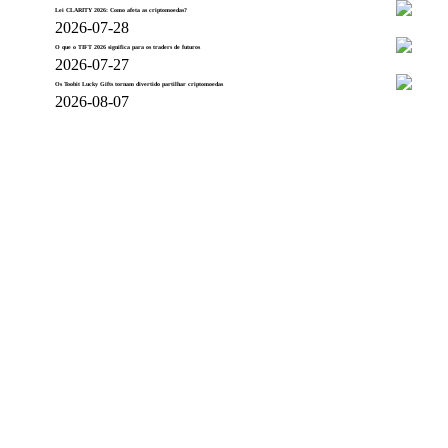
Lei CLARITY 2026: Como afeta as criptomoedas?
2026-07-28
O que o TIFT 2026 significa para os traders de futuros
2026-07-27
Os Toobit Lucky Gifts tornam divertido partilhar criptomoedas
2026-08-07