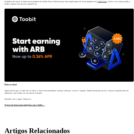
Acabámos de lançar os nossos novos produtos de Ganhos Fixos e Flexíveis para uma ampla gama de ativos populares em
Toobit Earn
. Coloca a tua cripto parada a
render e ganha taxas de juro competitivas.
Palavra final
Agosto provou que a Toobit não se limita a lançar funcionalidades: entrega confiança, clareza e impulso. Desde ferramentas de IA e contratos simplificados até
auditorias e pré-vendas, foi um mês de evolução.
Setembro vem a seguir. Prepara-te.
Negocia de forma mais inteligente com a Toobit →
Artigos Relacionados