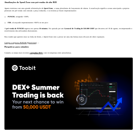
Atualizações do Speed Zone com pré-vendas de alto ROI
Agosto terminou com uma grande reformulação do
Speed Zone
, a nossa plataforma de lançamento de tokens. A atualização significa acesso antecipado a projetos
premium em pré-venda com entrada a preço reduzido, e os retornos já foram impressionantes:
PUNCHI
, atingindo +104%
FDS
, alcançando impressionantes +841% no seu pico
A
pré-venda de PUNCHI
esgotou em apenas
10 minutos
. Foi apoiada por um
Carnaval de Trading de $10.000 USDT
que decorreu até 18 de agosto, recompensando o
envolvimento dos utilizadores diariamente.
Para traders que querem estar na linha da frente, o Speed Zone está a provar ser uma das formas mais eficazes de obter exposição.
Compra e negoceia PUNCHI (Speed Zone)
→
Perspetivas para setembro
Consulta as nossas mais recentes
campanhas DEX+
com recompensas entre plataformas.