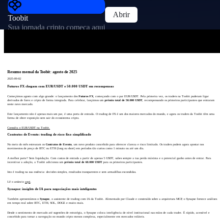
Abrir
Toobit
Sua jornada cripto começa aqui
Resumo mensal da Toobit: agosto de 2025
2025-09-02
Futuros FX chegam com EUR/USDT e 50.000 USDT em recompensas
Começámos agosto com algo grande: o lançamento dos
Futuros FX
, começando com o par EUR/USDT. Pela primeira vez, os traders na Toobit puderam ligar
derivados de forex e cripto de forma integrada. Para celebrar, lançámos um
prémio total de 50.000 USDT
, recompensando os primeiros participantes que entraram
neste novo mercado.
Este lançamento não é apenas mais um par, é uma porta de entrada. O trading de FX é um dos maiores mercados do mundo, e agora os traders da Toobit têm uma
forma de obter exposição sem sair do ecossistema cripto.
Consulta o EUR/USDT na Toobit.
Contratos de Evento: trading de risco fixo simplificado
No meio do mês estrearam os
Contratos de Evento
, um novo produto concebido para oferecer clareza e risco limitado. Os traders podem agora apostar nos
movimentos de preço de BTC ou ETH (long ou short) em períodos tão curtos como 1 minuto ou até um dia.
A melhor parte? Sem liquidação. Com custos de entrada a partir de apenas 5 USDT, sabes sempre a tua perda máxima e o potencial ganho antes de entrar. Para
incentivar a adoção, a Toobit adicionou um
prémio total de 60.000 USDT
para os primeiros participantes.
Isto é trading na sua essência: decisões simples, resultados transparentes e sem armadilhas escondidas.
Lê o anúncio
aqui
.
Synapse: insights de IA para negociações mais inteligentes
Também apresentámos o
Synapse
, o assistente de trading com IA da Toobit. Alimentado por Claude e construído sobre a arquitetura MCP, o Synapse fornece análises
em tempo real sobre BTC, ETH, SOL, DOGE e muito mais.
Desde o sentimento de mercado até sugestões de estratégia, o Synapse coloca inteligência de nível institucional nas mãos de cada trader. É rápido, acessível e
concebido para tornar a navegação no mundo cripto menos complexa, especialmente em mercados voláteis.