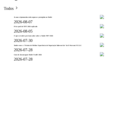
Todos
As suas criptomoedas estão seguras e protegidas na Toobit
2026-08-07
Prize pool do TIFT 2026 explicado
2026-08-05
O que os traders precisam saber sobre o Toobit TIFT 2026
2026-07-30
Toobit vence o "Prémio de Melhor Experiência de Negociação Tudo-em-Um" da E-Warrant FX LLC
2026-07-28
Guia de alavancagem Toobit TradFi 2026
2026-07-28