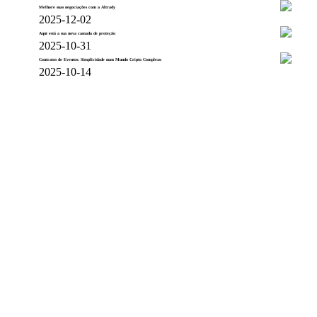
Melhore suas negociações com a Altrady
2025-12-02
Aqui está a sua nova camada de proteção
2025-10-31
Contratos de Eventos: Simplicidade num Mundo Cripto Complexo
2025-10-14