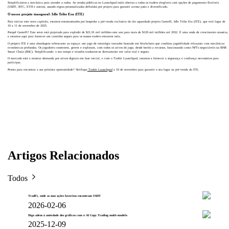
Simplificámos a mecânica para atender a todos. As vendas públicas no Launchpad estão abertas a todos os traders elegíveis com opções de pagamento flexíveis
(USDT, BTC, ETH e outros), usando regras personalizadas definidas por projeto para garantir acesso justo e diversificado.
O nosso projeto inaugural: Idle Tribe Era (ITE)
Para iniciar este novo capítulo, estamos entusiasmados por hospedar a pré-venda exclusiva do tão aguardado projeto GameFi, Idle Tribe Era (ITE), que terá lugar de
10 a 11 de novembro de 2025.
Porquê GameFi? Este setor está projetado para explodir de $21,91 mil milhões este ano para mais de $120 mil milhões até 2032. É uma onda de crescimento massiva,
e estamos aqui para fornecer um caminho seguro para os nossos traders entrarem nela.
O próprio ITE é uma abordagem refrescante ao espaço: um jogo de estratégia inovador baseado em blockchain que combina jogabilidade relaxante com mecânicas
económicas profundas. Os jogadores constroem, gerem e exploram, com todos os ativos do jogo, desde heróis a recursos, funcionando como NFTs negociáveis na BNB
Smart Chain (BSC). Simplificando: o seu tempo e triunfos traduzem-se diretamente em valor real e seguro.
O mercado está a mostrar demanda por ativos digitais em fase inicial, e com o Toobit Launchpad, estamos a fornecer a segurança e confiança necessárias para
participar.
Pronto para encontrar a sua próxima oportunidade? Verifique
Toobit Launchpad
a 10 de novembro para garantir o seu lugar na pré-venda do ITE.
Artigos Relacionados
Todos
TradFi, onde as suas ações favoritas encontram USDT
2026-02-06
Diga adeus à ansiedade dos gráficos com o AI Copy Trading multi-modelo
2025-12-09