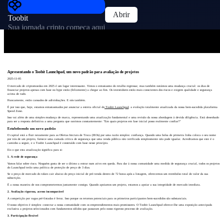
Abrir
Toobit
Sua jornada cripto começa aqui
Apresentando o Toobit Launchpad, um novo padrão para avaliação de projetos
2025-11-05
O mercado de criptomoedas em 2025 é um lugar interessante. Vimos o entusiasmo do retalho regressar, mas também notámos uma mudança crucial: os dias de
financiar projetos apenas com base no hype estão (felizmente) a chegar ao fim. Os investidores estão mais conscientes dos riscos e exigem qualidade e segurança
acima de tudo.
Francamente, estão cansados de adivinhações. E nós também.
É por isso que, hoje, estamos entusiasmados por anunciar a estreia oficial do
Toobit Launchpad
, a evolução totalmente atualizada da nossa bem-sucedida plataforma
Speed Zone.
Isso vai além de uma simples mudança de marca, representando uma atualização fundamental e uma revisão da nossa abordagem à devida diligência. Está desenhado
para ser a resposta definitiva a uma pergunta que ouvimos constantemente: "Em quais projetos em fase inicial posso realmente confiar?"
Estabelecendo um novo padrão
O capital está a fluir novamente para as Ofertas Iniciais de Troca (IEOs) por uma razão simples: confiança. Quando uma bolsa de primeira linha coloca o seu nome
por trás de um projeto, fornece uma camada crítica de segurança que uma venda pública não verificada simplesmente não pode igualar. Acreditamos que este é o
caminho a seguir, e o Toobit Launchpad é construído com base nesse princípio.
Eis o que esta atualização significa para si:
1. A rede de segurança
Vamos falar sobre risco. Ninguém gosta de ser o último a entrar num ativo em queda. Para dar à nossa comunidade uma medida de segurança crucial, todos os projetos
do Launchpad terão uma política de proteção de preço de 3 dias.
Se o preço de mercado do token cair abaixo do preço inicial de pré-venda dentro de 72 horas após a listagem, oferecemos um reembolso total do valor da sua
subscrição.
É a nossa maneira de nos comprometermos juntamente consigo. Quando apoiamos um projeto, estamos a apoiar a sua integridade de mercado imediata.
2. Avaliação rigorosa, acesso incomparável
A competição por vagas pré-listadas é feroz. Isso porque os retornos potenciais para os primeiros participantes bem-sucedidos são substanciais.
O nosso objetivo é simples: conectar a nossa comunidade com os empreendimentos mais promissores. O Toobit Launchpad oferece-lhe uma exposição antecipada
exclusiva a projetos selecionados com fundamentos sólidos que passaram pelo nosso rigoroso processo de avaliação.
3. Participação flexível