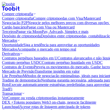
Compre criptografia
Compre criptografia
Compre criptomoedas com Visa/Mastercard
Negociação P2P
Negocie pelos melhores preços com diversas opções 
Cartão bancário
Pague com Visa ou Mastercard
Terceiros
Pague via MoonPay, Advcash, Simplex e mais
Depósito de criptomoeda
Depósitos entre criptomoedas, contabilizaçã
Mercados
Oportunidade
Siga a tendência para aproveitar as oportunidades
Mercados
Acompanhe o mercado em tempo real
Derivativos
Contratos perpétuos baseados em U
Contratos alavancados e não liq
Contrato perpétuo USDC
Contrato perpétuo liquidado em USDC
Contratos de Evento
Preveja os movimentos do mercado. Ganhe lucros
Mercado de Previsão
Transforme insights em valor
Lite Perpétuo
Métodos de negociação minimalistas, ideais para inician
Trading de demonstração
Nenhuma garantia necessária, adequada para
Bots
Execute automaticamente estratégias predefinidas para aproveita
TradFi
Transacionar
Ver
Compre ou venda criptomoedas instantaneamente
DEX +
Tokens populares Web3 on-chain, negocie facilmente
Launchpad
Acesse rotas de listagem antecipada de tokens