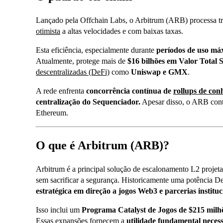
Lançado pela Offchain Labs, o Arbitrum (ARB) processa t
otimista
a altas velocidades e com baixas taxas.
Esta eficiência, especialmente durante
períodos de uso má
Atualmente, protege mais de
$16 bilhões em Valor Total
descentralizadas (DeFi)
como
Uniswap e GMX
.
A rede enfrenta
concorrência contínua de
rollups de con
centralização do Sequenciador.
Apesar disso, o ARB con
Ethereum
.
O que é Arbitrum (ARB)?
Arbitrum é a principal solução de escalonamento L2 proje
sem sacrificar a segurança. Historicamente uma potência D
estratégica em direção a jogos Web3 e parcerias instituc
Isso inclui um
Programa Catalyst de Jogos de $215 milh
Essas expansões fornecem a
utilidade fundamental neces