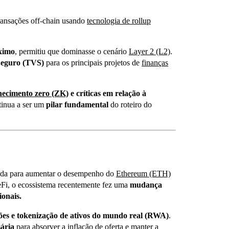
ransações off-chain usando
tecnologia de rollup
ximo
, permitiu que dominasse o cenário
Layer 2 (L2)
.
 Seguro (TVS)
para os principais projetos de
finanças
hecimento zero (ZK)
e críticas em relação à
tinua a ser um
pilar fundamental
do roteiro do
tada para aumentar o desempenho do
Ethereum (ETH)
eFi, o ecossistema recentemente fez uma
mudança
ionais.
ões e tokenização de ativos do mundo real (RWA)
.
sária
para absorver a inflação de oferta e manter a