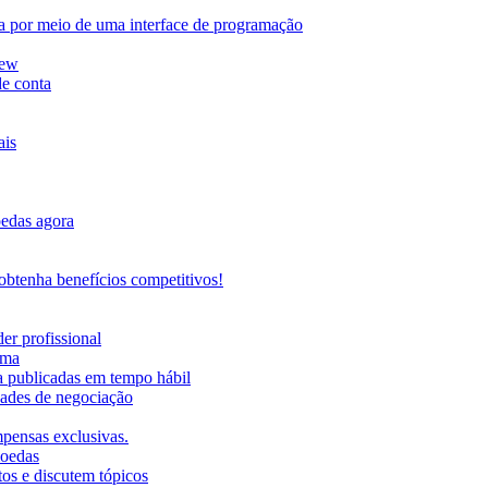
da por meio de uma interface de programação
iew
de conta
ais
oedas agora
btenha benefícios competitivos!
er profissional
rma
ma publicadas em tempo hábil
ades de negociação
mpensas exclusivas.
moedas
os e discutem tópicos