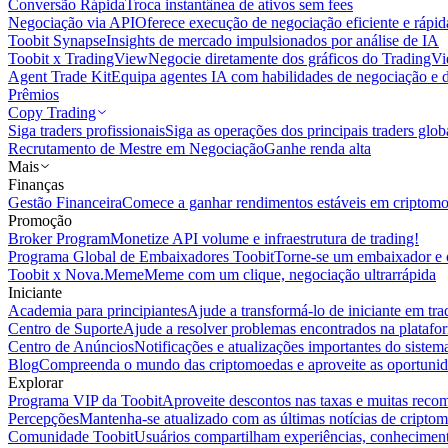
Conversão Rápida
Troca instantânea de ativos sem fees
Negociação via API
Oferece execução de negociação eficiente e rápi
Toobit Synapse
Insights de mercado impulsionados por análise de IA
Toobit x TradingView
Negocie diretamente dos gráficos do TradingV
Agent Trade Kit
Equipa agentes IA com habilidades de negociação e 
Prêmios
Copy Trading
Siga traders profissionais
Siga as operações dos principais traders glob
Recrutamento de Mestre em Negociação
Ganhe renda alta
Mais
Finanças
Gestão Financeira
Comece a ganhar rendimentos estáveis em criptom
Promoção
Broker Program
Monetize API volume e infraestrutura de trading!
Programa Global de Embaixadores Toobit
Torne-se um embaixador e o
Toobit x Nova.Meme
Meme com um clique, negociação ultrarrápida
Iniciante
Academia para principiantes
Ajude a transformá-lo de iniciante em trad
Centro de Suporte
Ajude a resolver problemas encontrados na platafo
Centro de Anúncios
Notificações e atualizações importantes do siste
Blog
Compreenda o mundo das criptomoedas e aproveite as oportunid
Explorar
Programa VIP da Toobit
Aproveite descontos nas taxas e muitas reco
Percepções
Mantenha-se atualizado com as últimas notícias de cripto
Comunidade Toobit
Usuários compartilham experiências, conheciment