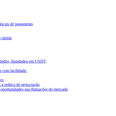
locais de pagamento
o rápida
uidados, liquidados em USDT
 com facilidade.
tes
 a prática de negociação
r oportunidades nas flutuações do mercado