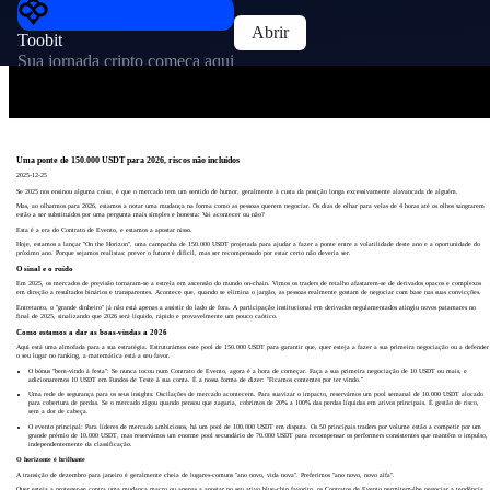
Abrir
Toobit
Sua jornada cripto começa aqui
Uma ponte de 150.000 USDT para 2026, riscos não incluídos
2025-12-25
Se 2025 nos ensinou alguma coisa, é que o mercado tem um sentido de humor, geralmente à custa da posição longa excessivamente alavancada de alguém.
Mas, ao olharmos para 2026, estamos a notar uma mudança na forma como as pessoas querem negociar. Os dias de olhar para velas de 4 horas até os olhos sangrarem
estão a ser substituídos por uma pergunta mais simples e honesta: Vai acontecer ou não?
Esta é a era do Contrato de Evento, e estamos a apostar nisso.
Hoje, estamos a lançar "On the Horizon", uma campanha de 150.000 USDT projetada para ajudar a fazer a ponte entre a volatilidade deste ano e a oportunidade do
próximo ano. Porque sejamos realistas: prever o futuro é difícil, mas ser recompensado por estar certo não deveria ser.
O sinal e o ruído
Em 2025, os mercados de previsão tornaram-se a estrela em ascensão do mundo on-chain. Vimos os traders de retalho afastarem-se de derivados opacos e complexos
em direção a resultados binários e transparentes. Acontece que, quando se elimina o jargão, as pessoas realmente gostam de negociar com base nas suas convicções.
Entretanto, o "grande dinheiro" já não está apenas a assistir do lado de fora. A participação institucional em derivados regulamentados atingiu novos patamares no
final de 2025, sinalizando que 2026 será líquido, rápido e provavelmente um pouco caótico.
Como estamos a dar as boas-vindas a 2026
Aqui está uma almofada para a sua estratégia. Estruturámos este pool de 150.000 USDT para garantir que, quer esteja a fazer a sua primeira negociação ou a defender
o seu lugar no ranking, a matemática está a seu favor.
O bónus "bem-vindo à festa": Se nunca tocou num Contrato de Evento, agora é a hora de começar. Faça a sua primeira negociação de 10 USDT ou mais, e
adicionaremos 10 USDT em Fundos de Teste à sua conta. É a nossa forma de dizer: "Ficamos contentes por ter vindo."
Uma rede de segurança para os seus insights: Oscilações de mercado acontecem. Para suavizar o impacto, reservámos um pool semanal de 10.000 USDT alocado
para cobertura de perdas. Se o mercado zigou quando pensou que zagaria, cobrimos de 20% a 100% das perdas líquidas em ativos principais. É gestão de risco,
sem a dor de cabeça.
O evento principal: Para líderes de mercado ambiciosos, há um pool de 100.000 USDT em disputa. Os 50 principais traders por volume estão a competir por um
grande prémio de 10.000 USDT, mas reservámos um enorme pool secundário de 70.000 USDT para recompensar os performers consistentes que mantêm o impulso,
independentemente da classificação.
O horizonte é brilhante
A transição de dezembro para janeiro é geralmente cheia de lugares-comuns "ano novo, vida nova". Preferimos "ano novo, novo alfa".
Quer esteja a proteger-se contra uma mudança macro ou apenas a apostar no seu ativo blue-chip favorito, os Contratos de Evento permitem-lhe negociar a tendência