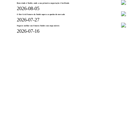
Bem-vindo à Toobit, onde a sua primeira negociação é facilitada
2026-08-05
O Bot Grid Futures da Toobit supera as quedas do mercado
2026-07-27
Negocie melhor nos Futuros Toobit com stops móveis
2026-07-16