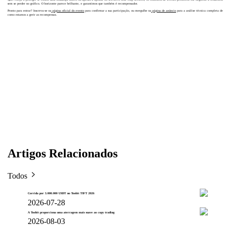
sem se perder no gráfico. O horizonte parece brilhante, e garantimos que também é recompensador.
Pronto para entrar? Inscreva-se na
página oficial do evento
para confirmar a sua participação, ou mergulhe na
página de anúncio
para a análise técnica completa de
como estamos a gerir as recompensas.
Artigos Relacionados
Todos
Corrida por 3.000.000 USDT no Toobit TIFT 2026
2026-07-28
A Toobit proporciona uma aterragem mais suave ao copy trading
2026-08-03