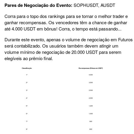
Pares de Negociação do Evento:
SOPHUSDT, AUSDT
Corra para o topo dos rankings para se tornar o melhor trader e
ganhar recompensas. Os vencedores têm a chance de ganhar
até 4.000 USDT em bônus! Corra, o tempo está passando...
Durante este evento, apenas o volume de negociação em Futuros
será contabilizado. Os usuários também devem atingir um
volume mínimo de negociação de 20.000 USDT para serem
elegíveis ao prêmio final.
Classificação
Recompensas (Bônus em USDT)
1º
4.000
2º
3.500
3º
2.500
4º
2.000
5º
1.200
6º
1.000
7º
900
8º
800