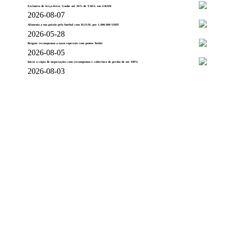
Exclusivo de terça-feira: Ganhe até 36% de TAEG em GRAM
2026-08-07
Alimenta a tua paixão pelo futebol com $GOAL por 1.000.000 USDT
2026-05-28
Resgate recompensas a taxas especiais com pontos Toobit
2026-08-05
Inicie a cópia de negociações com recompensas e cobertura de perdas de até 100%
2026-08-03