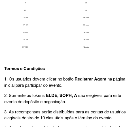
9º
600
10º
400
11º–20º
300 cada
21º–30º
200 cada
31º–40º
150 cada
41º–50º
100 cada
51º-100º
12 cada
Termos e Condições
1. Os usuários devem clicar no botão
Registrar Agora
na página
inicial para participar do evento.
2. Somente os tokens
ELDE, SOPH, A
são elegíveis para este
evento de depósito e negociação.
3. As recompensas serão distribuídas para as contas de usuários
elegíveis dentro de 10 dias úteis após o término do evento.