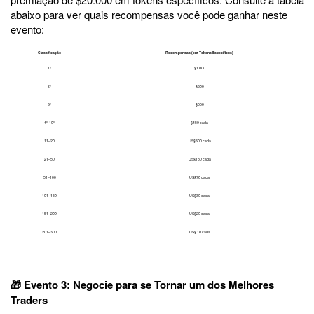
abaixo para ver quais recompensas você pode ganhar neste
evento:
Classificação
Recompensas (em Tokens Específicos)
1º
$1.000
2º
$800
3º
$550
4º-10º
$450 cada
11–20
US$300 cada
21–50
US$150 cada
51–100
US$70 cada
101–150
US$30 cada
151–200
US$20 cada
201–300
US$ 10 cada
🎁 Evento 3: Negocie para se Tornar um dos Melhores
Traders