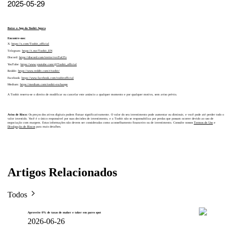
2025-05-29
Baixe o App da Toobit Agora
Encontre-nos:
X:
https://x.com/Toobit_official
Telegram:
https://t.me/Toobit_EN
Discord:
https://discord.com/invite/vvxTuGTz
YouTube:
https://www.youtube.com/@Toobit_official
Reddit:
https://www.reddit.com/r/toobit/
Facebook:
https://www.facebook.com/toobitofficial
Medium:
https://medium.com/toobit-exchange
A Toobit reserva-se o direito de modificar ou cancelar este anúncio a qualquer momento e por qualquer motivo, sem aviso prévio.
Aviso de Risco:
Os preços dos ativos digitais podem flutuar significativamente. O valor do seu investimento pode aumentar ou diminuir, e você pode até perder todo o
valor investido. Você é o único responsável por suas decisões de investimento, e a Toobit não se responsabiliza por perdas que possam ocorrer devido ao uso de
negociação com margem. Estas informações não devem ser consideradas como aconselhamento financeiro ou de investimento. Consulte nossos
Termos de Uso
e
Divulgação de Riscos
para mais detalhes.
Artigos Relacionados
Todos
Aproveite 0% de taxas de maker e taker em pares spot
2026-06-26