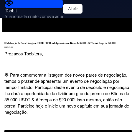
Abrir
Toobit
Sua jornada cripto começa aqui
[Celebração de Nova Listagem: ELDE, SOPH, A] Aproveite um Bônus de 35.000 USDT e Airdrops de $20.000!
2025-07-29
Prezados Toobiters,
🌟 Para comemorar a listagem dos novos pares de negociação,
temos o prazer de apresentar um evento de negociação por
tempo limitado! Participar deste evento de depósito e negociação
lhe dará a oportunidade de dividir um grande prêmio de Bônus de
35.000 USDT & Airdrops de $20.000! Isso mesmo, então não
perca! Participe hoje e inicie um novo capítulo em sua jornada de
negociação.