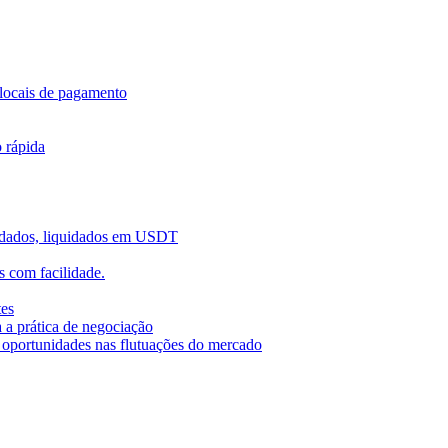
locais de pagamento
o rápida
uidados, liquidados em USDT
 com facilidade.
tes
 a prática de negociação
r oportunidades nas flutuações do mercado