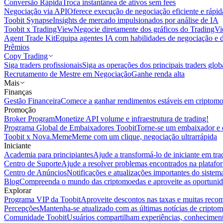
Conversão Rápida
Troca instantânea de ativos sem fees
Negociação via API
Oferece execução de negociação eficiente e rápi
Toobit Synapse
Insights de mercado impulsionados por análise de IA
Toobit x TradingView
Negocie diretamente dos gráficos do TradingV
Agent Trade Kit
Equipa agentes IA com habilidades de negociação e 
Prêmios
Copy Trading
Siga traders profissionais
Siga as operações dos principais traders glob
Recrutamento de Mestre em Negociação
Ganhe renda alta
Mais
Finanças
Gestão Financeira
Comece a ganhar rendimentos estáveis em criptom
Promoção
Broker Program
Monetize API volume e infraestrutura de trading!
Programa Global de Embaixadores Toobit
Torne-se um embaixador e o
Toobit x Nova.Meme
Meme com um clique, negociação ultrarrápida
Iniciante
Academia para principiantes
Ajude a transformá-lo de iniciante em trad
Centro de Suporte
Ajude a resolver problemas encontrados na platafo
Centro de Anúncios
Notificações e atualizações importantes do siste
Blog
Compreenda o mundo das criptomoedas e aproveite as oportunid
Explorar
Programa VIP da Toobit
Aproveite descontos nas taxas e muitas reco
Percepções
Mantenha-se atualizado com as últimas notícias de cripto
Comunidade Toobit
Usuários compartilham experiências, conheciment