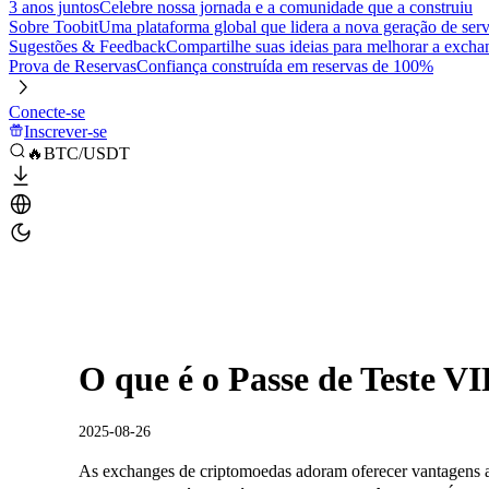
3 anos juntos
Celebre nossa jornada e a comunidade que a construiu
Sobre Toobit
Uma plataforma global que lidera a nova geração de serv
Sugestões & Feedback
Compartilhe suas ideias para melhorar a excha
Prova de Reservas
Confiança construída em reservas de 100%
Conecte-se
Inscrever-se
🔥BTC/USDT
O que é o Passe de Teste VI
2025-08-26
As exchanges de criptomoedas adoram oferecer vantagens a