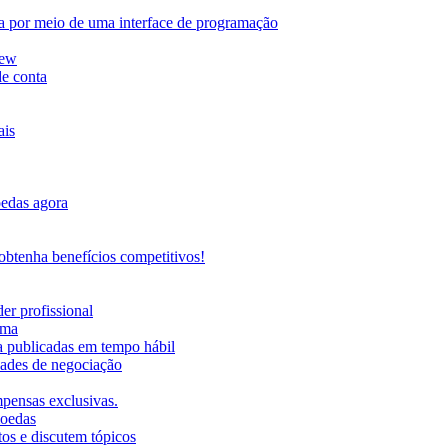
da por meio de uma interface de programação
iew
de conta
ais
oedas agora
btenha benefícios competitivos!
er profissional
rma
ma publicadas em tempo hábil
ades de negociação
mpensas exclusivas.
moedas
os e discutem tópicos