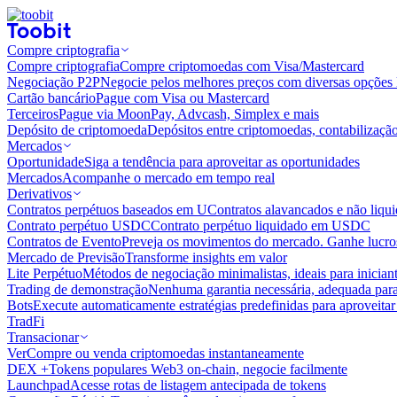
Compre criptografia
Compre criptografia
Compre criptomoedas com Visa/Mastercard
Negociação P2P
Negocie pelos melhores preços com diversas opções 
Cartão bancário
Pague com Visa ou Mastercard
Terceiros
Pague via MoonPay, Advcash, Simplex e mais
Depósito de criptomoeda
Depósitos entre criptomoedas, contabilizaçã
Mercados
Oportunidade
Siga a tendência para aproveitar as oportunidades
Mercados
Acompanhe o mercado em tempo real
Derivativos
Contratos perpétuos baseados em U
Contratos alavancados e não liq
Contrato perpétuo USDC
Contrato perpétuo liquidado em USDC
Contratos de Evento
Preveja os movimentos do mercado. Ganhe lucros
Mercado de Previsão
Transforme insights em valor
Lite Perpétuo
Métodos de negociação minimalistas, ideais para inician
Trading de demonstração
Nenhuma garantia necessária, adequada para
Bots
Execute automaticamente estratégias predefinidas para aproveita
TradFi
Transacionar
Ver
Compre ou venda criptomoedas instantaneamente
DEX +
Tokens populares Web3 on-chain, negocie facilmente
Launchpad
Acesse rotas de listagem antecipada de tokens