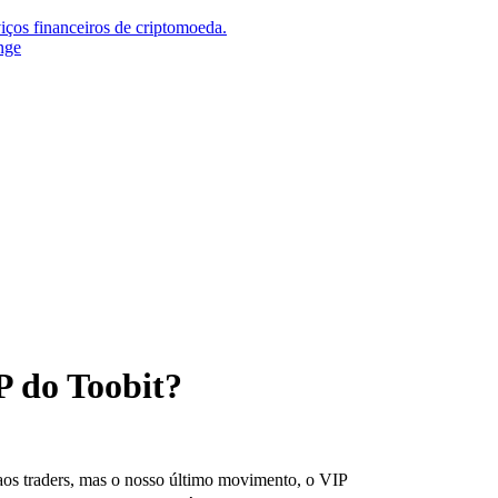
iços financeiros de criptomoeda.
nge
P do Toobit?
os traders, mas o nosso último movimento, o VIP