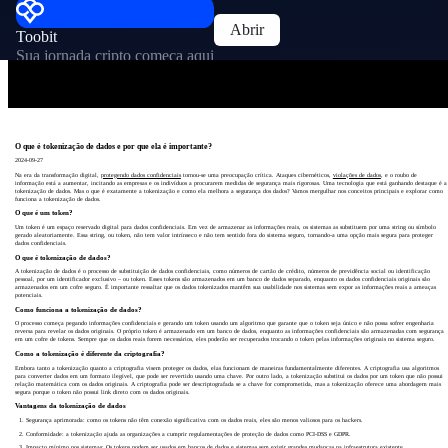
Abrir
Toobit
Sua jornada cripto começa aqui
O que é tokenização de dados e por que ela é importante?
2024-09-27
Na era da transformação digital,
protegendo dados confidenciais
tornou-se uma preocupação crítica. Ataques cibernéticos,
violações de dados
, e o roubo de
informação está a aumentar, incitando as empresas e os indivíduos a procurarem medidas de segurança mais rigorosas. Uma tecnologia que está ganhando destaque é a
tokenização de dados. Mas o que é exatamente a tokenização e como ela melhora a segurança dos dados? Vamos mergulhar nos conceitos principais e explorar como
funciona a tokenização de dados.
O que é um token?
Um token é um espaço reservado digital para dados confidenciais. Em vez de armazenar as informações reais, os sistemas as substituem por uma string ou símbolo
gerado aleatoriamente. Essa string, ou token, não tem valor intrínseco e não tem sentido fora do sistema seguro, tornando-a uma opção mais segura para proteger
dados confidenciais.
O que é tokenização de dados?
A tokenização de dados é o processo de substituição de dados confidenciais, como números de cartão de crédito, números de previdência social ou identificação
pessoal, por um identificador exclusivo – ou token. Esses tokens são armazenados em um banco de dados separado, enquanto os dados confidenciais originais são
armazenados em um cofre seguro. É importante ressaltar que os dados tokenizados mantêm sua usabilidade nos sistemas sem expor as informações reais a ameaças
potenciais.
Como funciona a tokenização de dados?
O processo começa pegando informações confidenciais e gerando um token usando um algoritmo que garante que o token seja único e não possa sofrer engenharia
reversa para revelar os dados originais. O próprio token é armazenado em um banco de dados, enquanto as informações confidenciais são armazenadas com segurança
em um cofre de tokens. Sempre que os dados reais forem necessários, eles poderão ser recuperados trocando o token pelas informações originais no sistema seguro.
Como a tokenização é diferente da criptografia?
Embora tanto a tokenização quanto a criptografia visem proteger os dados, elas funcionam de maneiras fundamentalmente diferentes. A criptografia usa algoritmos
para converter dados em um formato ilegível, que pode ser revertido usando uma chave. Por outro lado, a tokenização substitui os dados por um token que não possui
relação matemática com os dados originais. A criptografia pode ser descriptografada se a chave for comprometida, mas a tokenização oferece uma abordagem mais
segura porque o token não possui link direto com os dados originais.
Vantagens da tokenização de dados
Segurança aprimorada: como os tokens não têm conexão significativa com os dados reais, eles são menos valiosos para os hackers.
Conformidade: a tokenização ajuda as organizações a cumprir regulamentações de proteção de dados como PCI-DSS e GDPR.
Impacto mínimo nos sistemas: Os tokens podem ser usados ​​em bancos de dados e sistemas sem exigir grandes mudanças na infraestrutura existente.