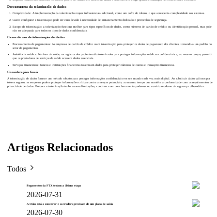
Desvantagens da tokenização de dados
Complexidade: A implementação da tokenização requer infraestrutura adicional, como um cofre de tokens, o que acrescenta complexidade aos sistemas.
Custo: configurar a tokenização pode ser caro devido à necessidade de armazenamento dedicado e protocolos de segurança.
Escopo da tokenização: a tokenização funciona melhor para tipos específicos de dados, como números de cartão de crédito ou identificação pessoal, mas pode
não ser adequada para todos os tipos de dados confidenciais.
Casos de uso de tokenização de dados
Processamento de pagamentos: As empresas de cartão de crédito usam tokenização para proteger os dados de pagamento dos clientes, tornando-a um padrão no
setor de pagamentos.
Assistência médica: Na área da saúde, os registros dos pacientes são tokenizados para proteger informações médicas confidenciais e, ao mesmo tempo, permitir
que os prestadores de serviços de saúde acessem dados essenciais.
Serviços Financeiros: Bancos e instituições financeiras tokenizam dados para proteger números de contas e transações financeiras.
Considerações finais
A tokenização de dados fornece um método robusto para proteger informações confidenciais em um mundo cada vez mais digital. Ao substituir dados valiosos por
tokens seguros, as empresas podem proteger informações críticas contra ameaças potenciais, ao mesmo tempo que mantêm a conformidade com os regulamentos de
privacidade de dados. Embora a tokenização tenha as suas limitações, continua a ser uma ferramenta poderosa no cenário moderno da segurança cibernética.
Artigos Relacionados
Todos
Pagamentos da FTX testam a última etapa
2026-07-31
A Odos está a encerrar e os traders precisam de um plano de saída
2026-07-30