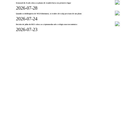
Ironwood do Zcash coloca os planos de transferência em primeiro lugar
2026-07-28
Quando os desbloqueios de WLD diminuem, os traders de scalp precisam de um plano
2026-07-24
Decisão de julho do BCE coloca as criptomoedas sob o relógio macroeconómico
2026-07-23