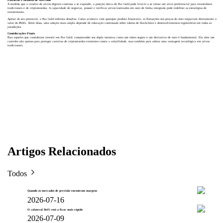
Potencial e Desafios de Mercado
À medida que o cenário de ativos digitais continua a se expandir, a posição única do Pax Gold pode levá-lo a se tornar um ativo preferencial para investidores
tradicionais e de criptomoedas. A capacidade de negociar, possuir e verificar ativos lastreados em ouro de forma integrada pode redefinir as estratégias de
investimento.
Apesar do seu potencial, o Pax Gold enfrenta desafios. Como acontece com qualquer produto financeiro, as flutuações nos preços do ouro impactam diretamente o
valor do PAXG. Além disso, uma adoção mais ampla depende de educação continuada sobre tokens de blockchain e desenvolvimentos regulatórios em todas as
jurisdições.
Considerações Finais
Para aqueles que consideram investir em Pax Gold, compreender sua dupla natureza como um token seguro e um derivativo de ouro é fundamental. Ele abre um
caminho não apenas para proteger carteiras de criptomoedas existentes contra a volatilidade, mas também para adotar uma vantagem tecnológica em ativos
tradicionais.
Artigos Relacionados
Todos
Quando os mercados de previsão encontram margem
2026-07-16
O colateral DeFi está a ficar mais rápido
2026-07-09