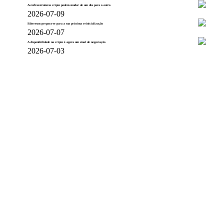
As infraestruturas cripto podem mudar de um dia para o outro
2026-07-09
Ethereum prepara-se para a sua próxima reinicialização
2026-07-07
A disponibilidade na cripto é agora um sinal de negociação
2026-07-03