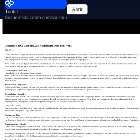
Abrir
Toobit
Sua jornada cripto começa aqui
Desbloqueie PAX Gold($PAXG): Conectando Ouro com Web3
2025-04-14
O ouro é há muito tempo um símbolo de riqueza e estabilidade. Em tempos de turbulência econômica, investidores frequentemente recorrem ao ouro como proteção
contra a inflação e a desvalorização cambial. No entanto, possuir ouro físico apresenta desafios, desde o armazenamento até a verificação. A Pax Gold surge como
uma força pioneira, unindo o antigo fascínio do ouro com a promessa inovadora do espaço criptográfico.
A Pax Gold é um ativo digital, uma versão tokenizada do ouro real, com cada token PAXG lastreado por uma onça troy fina de uma barra de ouro armazenada em
cofres seguros. Mas por que a necessidade de outra criptomoeda e o que a Pax Gold traz para o ecossistema Web3?
O Status Quo da Pax Gold
- Unindo Ativos Tradicionais e Criptomoedas
A Pax Gold situa-se de forma única na encruzilhada entre as finanças tradicionais e a inovação digital. Ao tokenizar o ouro, ela fornece um ativo estável no universo
alternativo das criptomoedas, notórias por sua volatilidade. Essa estabilidade oferece aos investidores uma reserva de valor tangível e confiável, semelhante à posse
física de ouro.
Autenticidade e Segurança
Cada token PAXG é lastreado em ouro real, auditado e mantido em alguns dos cofres mais seguros do mundo. Através da tecnologia blockchain, o rastreamento e a
verificação da propriedade e procedência do ouro que lastreia cada PAXG tornam-se transparentes e à prova de violação.
Acessibilidade e Liquidez
Tradicionalmente, investir em ouro exigia recursos financeiros significativos para armazenamento e segurança. O Pax Gold democratiza o investimento em ouro;
qualquer pessoa com acesso a plataformas de criptomoedas pode comprar tokens de ouro fracionados. Além disso, sua listagem em diversas exchanges facilita a
negociação sem interrupções, oferecendo liquidez inimaginável nos mercados tradicionais de ouro.
Como o PAXG Opera
Essencialmente, o Pax Gold opera como parte da blockchain Ethereum, aproveitando os recursos do Ethereum para garantir transparência, segurança e funcionalidade
de contratos inteligentes. Veja como funciona:
Estrutura do Token
O PAXG é um token ERC-20 e foi listado na Toobit para negociação à vista e de futuros, pois se beneficia da infraestrutura e da ampla adoção de sistemas baseados
em Ethereum. Cada token está diretamente relacionado a uma onça troy de ouro fino, certificada pelos renomados avaliadores da London Bullion Market Association.
Armazenamento e Gestão
O ouro físico correspondente aos tokens PAXG é armazenado em cofres como o da Brink's, uma renomada custodiante de barras de ouro. A Paxos Trust Company
gerencia esse armazenamento, garantindo altos níveis de segurança e conformidade regulatória.
A introdução do Pax Gold pode sinalizar uma mudança na forma como percebemos e gerenciamos a riqueza na era digital. Ao unir a estabilidade do ouro com a
inovação do blockchain, o Pax Gold apresenta novas possibilidades nos ecossistemas financeiros.