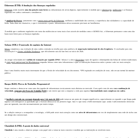
Ethereum (ETH): A fundação das finanças reguladas
Ethereum
ainda mantém
uma das posições mais fortes
na infraestrutura de ativos digitais, especialmente à medida que a
tokenização
,
stablecoins
e as finanças
reguladas em cadeia continuam a amadurecer.
A
atualização Pectra
, juntamente com o
roteiro mais amplo do Ethereum
, melhorou a usabilidade das carteiras, a experiência dos validadores e a capacidade de
blobs. Nada disso soa chamativo, o que é exatamente o ponto. Infraestruturas sérias raramente precisam ser barulhentas.
À medida que o ambiente regulatório em torno das stablecoins se torna mais claro através de medidas como o GENIUS Act, o Ethereum permanece como uma das
bases mais fortes para as finanças reguladas.
Solana (SOL): O mercado de capitais da Internet
Solana
completou a sua evolução de uma cadeia centrada no retalho para uma potência de
negociação institucional de alta frequência
. O catalisador para esta
reavaliação é o
cliente validador Firedancer
, que oficialmente saiu da fase beta no início de 2026.
Ao atingir velocidades de
1 milhão de transações por segundo (TPS)
*, Solana é a
única
blockchain
capaz de igualar o desempenho das bolsas de valores tradicionais.
A
visão geral institucional da Blockdaemon
enquadra Solana como uma infraestrutura à qual as instituições financeiras estão a prestar cada vez mais atenção.
Essa é uma história muito mais interessante do que a flexão de velocidade da era dos memes.
*TPS registado em condições de teste, não em uso normal da mainnet
pública
Kaspa (KAS): Prova de Trabalho Programável
Kaspa continua a destacar-se como uma das jogadas de infraestrutura tecnicamente mais distintas no mercado. O seu apelo vem de uma
rara combinação de
velocidade,
segurança de Prova de Trabalho (PoW)
e um roteiro que está a empurrar a rede para suportar
funcionalidades mais complexas em cadeia
.
O
hardfork centrado em covenant planeado para 5 de maio de 2026
pode tornar-se um ponto de viragem significativo, especialmente se expandir o que Kaspa pode
suportar
sem
enfraquecer as qualidades que o fizeram destacar-se em primeiro lugar. Isso é o que torna o KAS interessante aqui: ainda é suficientemente silencioso
para ser ignorado, mas não necessariamente por muito tempo.
Se a adoção começar a acompanhar a tecnologia, o KAS pode atrair mais atenção como um
ativo de infraestrutura
em vez de simplesmente uma rede de nicho com
um design não convencional.
Chainlink (LINK): A ponte de dados universal
Chainlink
é uma moeda a observar porque o seu papel está a tornar-se mais concreto à medida que as instituições se envolvem mais.