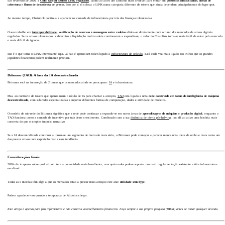
Em fevereiro de 2026, a
CME lançou futuros LINK regulados
, dando ao ativo um caminho mais credível para entrar em
portfólios institucionais
,
mesas de
cobertura
e
fluxos de descoberta de preços
. Isso por si só coloca o LINK numa categoria diferente de tokens que ainda dependem principalmente do hype spot.
Ao mesmo tempo, Chainlink continua a aparecer na camada de infraestrutura por trás das finanças tokenizadas.
O seu trabalho em
interoperabilidade
, verificação de reservas e mensagens entre cadeias
alinha-se diretamente com o rumo dos mercados de ativos digitais
regulados. Se os ativos tokenizados, stablecoins e liquidação multi-cadeia continuarem a expandir-se, o valor do Chainlink torna-se mais fácil de notar pelo mercado
e mais difícil de ignorar.
Isso é o que torna o LINK interessante aqui. Já não é apenas um token ligado à
infraestrutura de oráculo
. Está cada vez mais ligado aos trilhos que os grandes
jogadores financeiros podem realmente precisar.
Bittensor (TAO): A face da IA descentralizada
Bittensor está na interseção de 2 temas que os mercados ainda se preocupam:
IA
e infraestrutura.
Mas, ao contrário de tokens que apenas usam o rótulo de IA para chamar a atenção,
TAO
está ligado a uma
rede construída em torno da inteligência de máquina
descentralizada
, com sub-redes especializadas a suportar diferentes formas de computação, dados e atividade de modelos.
O modelo de sub-rede do Bittensor significa que a rede pode continuar a expandir-se em novas áreas de
aprendizagem de máquina
e
produção digital
, enquanto o
TAO funciona como a camada de incentivo por trás desse crescimento. Combinado com a sua
dinâmica de oferta pós-halving
, isso dá ao ativo uma história mais
concreta do que o simples impulso narrativo.
Se a IA descentralizada continuar a tornar-se um segmento de mercado mais sério, o Bittensor pode começar a parecer menos uma ideia de nicho e mais como um
dos poucos ativos com exposição real a essa tendência.
Considerações finais
2026 não é apenas sobre qual altcoin tem a comunidade mais barulhenta, mas quais redes podem suportar uso real, regulamentação existente e têm infraestrutura
escalável.
Todas as 5 moedas têm algo a que os mercados estão a prestar mais atenção este ano:
utilidade sem hype
.
Podem agradecer-nos quando a temporada de Altcoins chegar.
Este artigo é apenas para fins informativos e não constitui aconselhamento financeiro. Faça sempre a sua própria pesquisa (DYOR) antes de tomar qualquer decisão.