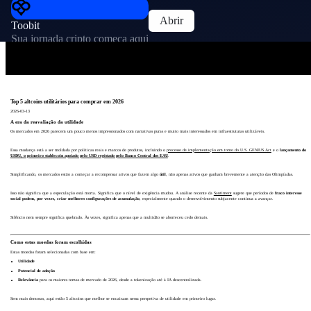
Abrir
Toobit
Sua jornada cripto começa aqui
Top 5 altcoins utilitários para comprar em 2026
2026-03-13
A era da reavaliação da utilidade
Os mercados em 2026 parecem um pouco menos impressionados com narrativas puras e muito mais interessados em infraestruturas utilizáveis.
Essa mudança está a ser moldada por políticas reais e marcos de produtos, incluindo o
processo de implementação em torno do U.S. GENIUS Act
e o
lançamento do
USDU, o primeiro stablecoin apoiado pelo USD registado pelo Banco Central dos EAU
.
Simplificando, os mercados estão a começar a recompensar ativos que fazem algo
útil
, não apenas ativos que ganham brevemente a atenção das Olimpíadas.
Isso não significa que a especulação está morta. Significa que o nível de exigência mudou. A análise recente da
Santiment
sugere que períodos de
fraco interesse
social podem, por vezes, criar melhores configurações de acumulação
, especialmente quando o desenvolvimento subjacente continua a avançar.
Silêncio nem sempre significa quebrado. Às vezes, significa apenas que a multidão se aborreceu cedo demais.
Como estas moedas foram escolhidas
Estas moedas foram selecionadas com base em:
Utilidade
Potencial de adoção
Relevância
para os maiores temas de mercado de 2026, desde a tokenização até à IA descentralizada.
Sem mais demoras, aqui estão 5 altcoins que melhor se encaixam nessa perspetiva de utilidade em primeiro lugar.