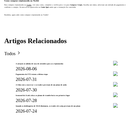
Como comprar criptomoeda na Toobit
Para comprar criptomoeda na
Toobit
, crie uma conta, complete a verificação e vá para
Comprar Cripto
. Escolha um token, selecione um método de pagamento e
confirme a compra. Os seus ativos aparecerão na
Conta Spot
assim que a transação for concluída.
Parabéns, agora sabe como comprar criptomoeda na Toobit!
Artigos Relacionados
Todos
A atenção às subidas de taxa de setembro para as criptomoedas
2026-08-06
Pagamentos da FTX testam a última etapa
2026-07-31
A Odos está a encerrar e os traders precisam de um plano de saída
2026-07-30
Ironwood do Zcash coloca os planos de transferência em primeiro lugar
2026-07-28
Quando os desbloqueios de WLD diminuem, os traders de scalp precisam de um plano
2026-07-24