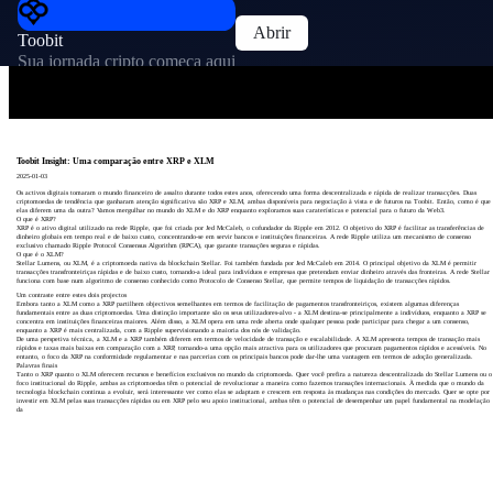
Abrir
Toobit
Sua jornada cripto começa aqui
Toobit Insight: Uma comparação entre XRP e XLM
2025-01-03
Os activos digitais tomaram o mundo financeiro de assalto durante todos estes anos, oferecendo uma forma descentralizada e rápida de realizar transacções. Duas
criptomoedas de tendência que ganharam atenção significativa são XRP e XLM, ambas disponíveis para negociação à vista e de futuros na Toobit. Então, como é que
elas diferem uma da outra? Vamos mergulhar no mundo do XLM e do XRP enquanto exploramos suas caraterísticas e potencial para o futuro da Web3.
O que é XRP?
XRP é o ativo digital utilizado na rede Ripple, que foi criada por Jed McCaleb, o cofundador da Ripple em 2012. O objetivo do XRP é facilitar as transferências de
dinheiro globais em tempo real e de baixo custo, concentrando-se em servir bancos e instituições financeiras. A rede Ripple utiliza um mecanismo de consenso
exclusivo chamado Ripple Protocol Consensus Algorithm (RPCA), que garante transações seguras e rápidas.
O que é o XLM?
Stellar Lumens, ou XLM, é a criptomoeda nativa da blockchain Stellar. Foi também fundada por Jed McCaleb em 2014. O principal objetivo da XLM é permitir
transacções transfronteiriças rápidas e de baixo custo, tornando-a ideal para indivíduos e empresas que pretendam enviar dinheiro através das fronteiras. A rede Stellar
funciona com base num algoritmo de consenso conhecido como Protocolo de Consenso Stellar, que permite tempos de liquidação de transacções rápidos.
Um contraste entre estes dois projectos
Embora tanto a XLM como a XRP partilhem objectivos semelhantes em termos de facilitação de pagamentos transfronteiriços, existem algumas diferenças
fundamentais entre as duas criptomoedas. Uma distinção importante são os seus utilizadores-alvo - a XLM destina-se principalmente a indivíduos, enquanto a XRP se
concentra em instituições financeiras maiores. Além disso, a XLM opera em uma rede aberta onde qualquer pessoa pode participar para chegar a um consenso,
enquanto a XRP é mais centralizada, com a Ripple supervisionando a maioria dos nós de validação.
De uma perspetiva técnica, a XLM e a XRP também diferem em termos de velocidade de transação e escalabilidade. A XLM apresenta tempos de transação mais
rápidos e taxas mais baixas em comparação com a XRP, tornando-a uma opção mais atractiva para os utilizadores que procuram pagamentos rápidos e acessíveis. No
entanto, o foco da XRP na conformidade regulamentar e nas parcerias com os principais bancos pode dar-lhe uma vantagem em termos de adoção generalizada.
Palavras finais
Tanto o XRP quanto o XLM oferecem recursos e benefícios exclusivos no mundo da criptomoeda. Quer você prefira a natureza descentralizada do Stellar Lumens ou o
foco institucional do Ripple, ambas as criptomoedas têm o potencial de revolucionar a maneira como fazemos transações internacionais. À medida que o mundo da
tecnologia blockchain continua a evoluir, será interessante ver como elas se adaptam e crescem em resposta às mudanças nas condições do mercado. Quer se opte por
investir em XLM pelas suas transacções rápidas ou em XRP pelo seu apoio institucional, ambas têm o potencial de desempenhar um papel fundamental na modelação
da