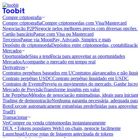
Compre criptografia
Compre criptografia
Compre criptomoedas com Visa/Mastercard
Negociação P2P
Negocie pelos melhores preços com diversas opções 
Cartão bancário
Pague com Visa ou Mastercard
Terceiros
Pague via MoonPay, Advcash, Simplex e mais
Depósito de criptomoeda
Depósitos entre criptomoedas, contabilizaçã
Mercados
Oportunidade
Siga a tendência para aproveitar as oportunidades
Mercados
Acompanhe o mercado em tempo real
Derivativos
Contratos perpétuos baseados em U
Contratos alavancados e não liq
Contrato perpétuo USDC
Contrato perpétuo liquidado em USDC
Contratos de Evento
Preveja os movimentos do mercado. Ganhe lucros
Mercado de Previsão
Transforme insights em valor
Lite Perpétuo
Métodos de negociação minimalistas, ideais para inician
Trading de demonstração
Nenhuma garantia necessária, adequada para
Bots
Execute automaticamente estratégias predefinidas para aproveita
TradFi
Transacionar
Ver
Compre ou venda criptomoedas instantaneamente
DEX +
Tokens populares Web3 on-chain, negocie facilmente
Launchpad
Acesse rotas de listagem antecipada de tokens