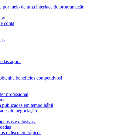
da por meio de uma interface de programação
iew
de conta
ais
oedas agora
btenha benefícios competitivos!
er profissional
rma
ma publicadas em tempo hábil
ades de negociação
mpensas exclusivas.
moedas
os e discutem tópicos