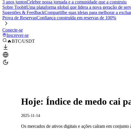
3 anos juntos
Celebre nossa jornada e a comunidade que a construiu
Sobre Toobit
Uma plataforma global que lidera a nova geração de serv
Sugestões & Feedback
Compartilhe suas ideias para melhorar a excha
Prova de Reservas
Confiança construída em reservas de 100%
Conecte-se
Inscrever-se
🔥BTC/USDT
Hoje: Índice de medo cai p
2025-11-14
Os mercados de ativos digitais e ações caíram em conjunto 