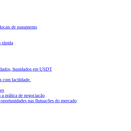
locais de pagamento
o rápida
uidados, liquidados em USDT
 com facilidade.
tes
 a prática de negociação
r oportunidades nas flutuações do mercado