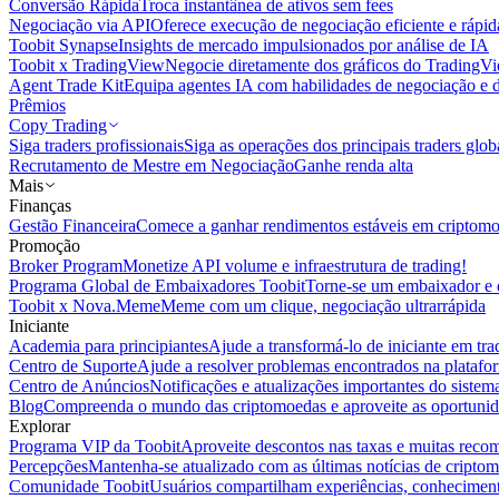
Conversão Rápida
Troca instantânea de ativos sem fees
Negociação via API
Oferece execução de negociação eficiente e rápi
Toobit Synapse
Insights de mercado impulsionados por análise de IA
Toobit x TradingView
Negocie diretamente dos gráficos do TradingV
Agent Trade Kit
Equipa agentes IA com habilidades de negociação e 
Prêmios
Copy Trading
Siga traders profissionais
Siga as operações dos principais traders glob
Recrutamento de Mestre em Negociação
Ganhe renda alta
Mais
Finanças
Gestão Financeira
Comece a ganhar rendimentos estáveis em criptom
Promoção
Broker Program
Monetize API volume e infraestrutura de trading!
Programa Global de Embaixadores Toobit
Torne-se um embaixador e o
Toobit x Nova.Meme
Meme com um clique, negociação ultrarrápida
Iniciante
Academia para principiantes
Ajude a transformá-lo de iniciante em trad
Centro de Suporte
Ajude a resolver problemas encontrados na platafo
Centro de Anúncios
Notificações e atualizações importantes do siste
Blog
Compreenda o mundo das criptomoedas e aproveite as oportunid
Explorar
Programa VIP da Toobit
Aproveite descontos nas taxas e muitas reco
Percepções
Mantenha-se atualizado com as últimas notícias de cripto
Comunidade Toobit
Usuários compartilham experiências, conheciment