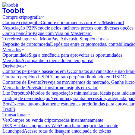
Compre criptografia
Compre criptografia
Compre criptomoedas com Visa/Mastercard
Negociação P2P
Negocie pelos melhores preços com diversas opções 
Cartão bancário
Pague com Visa ou Mastercard
Terceiros
Pague via MoonPay, Advcash, Simplex e mais
Depósito de criptomoeda
Depósitos entre criptomoedas, contabilizaçã
Mercados
Oportunidade
Siga a tendência para aproveitar as oportunidades
Mercados
Acompanhe o mercado em tempo real
Derivativos
Contratos perpétuos baseados em U
Contratos alavancados e não liq
Contrato perpétuo USDC
Contrato perpétuo liquidado em USDC
Contratos de Evento
Preveja os movimentos do mercado. Ganhe lucros
Mercado de Previsão
Transforme insights em valor
Lite Perpétuo
Métodos de negociação minimalistas, ideais para inician
Trading de demonstração
Nenhuma garantia necessária, adequada para
Bots
Execute automaticamente estratégias predefinidas para aproveita
TradFi
Transacionar
Ver
Compre ou venda criptomoedas instantaneamente
DEX +
Tokens populares Web3 on-chain, negocie facilmente
Launchpad
Acesse rotas de listagem antecipada de tokens