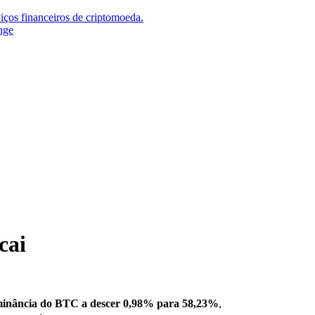
iços financeiros de criptomoeda.
nge
cai
inância do BTC a descer 0,98% para 58,23%
,