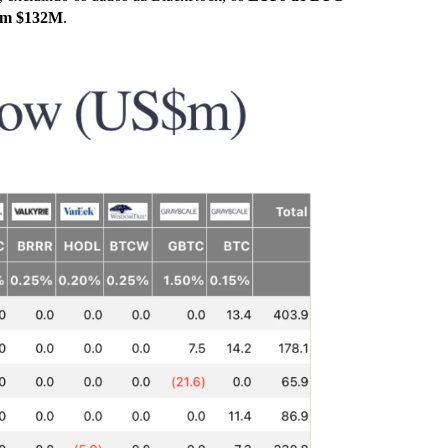
am $132M
.