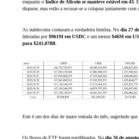
enquanto o
Índice de Altcoin se manteve estável em 43
. 
disparar, mas estão a recusar-se a colapsar juntamente com o
As stablecoins contaram a verdadeira história. No
dia 27 d
lideradas por
$961M em USDC
e um menor
$46M em U
para $241,078B
.
Este é um dos dias de maior entrada do mês, sugerindo que 
Os fluxos de ETF foram equilibrados. No
dia 26 de agosto