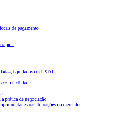
locais de pagamento
o rápida
uidados, liquidados em USDT
 com facilidade.
tes
 a prática de negociação
r oportunidades nas flutuações do mercado