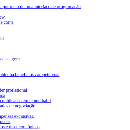
da por meio de uma interface de programação
iew
de conta
ais
oedas agora
btenha benefícios competitivos!
er profissional
rma
ma publicadas em tempo hábil
ades de negociação
mpensas exclusivas.
moedas
os e discutem tópicos