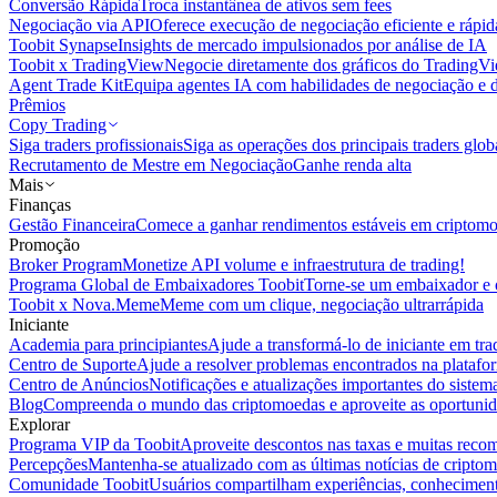
Conversão Rápida
Troca instantânea de ativos sem fees
Negociação via API
Oferece execução de negociação eficiente e rápi
Toobit Synapse
Insights de mercado impulsionados por análise de IA
Toobit x TradingView
Negocie diretamente dos gráficos do TradingV
Agent Trade Kit
Equipa agentes IA com habilidades de negociação e 
Prêmios
Copy Trading
Siga traders profissionais
Siga as operações dos principais traders glob
Recrutamento de Mestre em Negociação
Ganhe renda alta
Mais
Finanças
Gestão Financeira
Comece a ganhar rendimentos estáveis em criptom
Promoção
Broker Program
Monetize API volume e infraestrutura de trading!
Programa Global de Embaixadores Toobit
Torne-se um embaixador e o
Toobit x Nova.Meme
Meme com um clique, negociação ultrarrápida
Iniciante
Academia para principiantes
Ajude a transformá-lo de iniciante em trad
Centro de Suporte
Ajude a resolver problemas encontrados na platafo
Centro de Anúncios
Notificações e atualizações importantes do siste
Blog
Compreenda o mundo das criptomoedas e aproveite as oportunid
Explorar
Programa VIP da Toobit
Aproveite descontos nas taxas e muitas reco
Percepções
Mantenha-se atualizado com as últimas notícias de cripto
Comunidade Toobit
Usuários compartilham experiências, conheciment