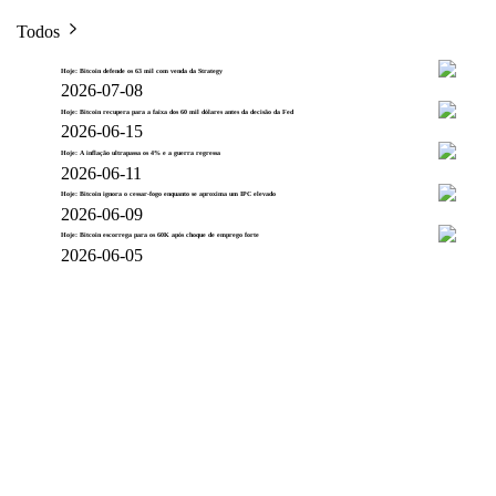
Todos
Hoje: Bitcoin defende os 63 mil com venda da Strategy
2026-07-08
Hoje: Bitcoin recupera para a faixa dos 60 mil dólares antes da decisão da Fed
2026-06-15
Hoje: A inflação ultrapassa os 4% e a guerra regressa
2026-06-11
Hoje: Bitcoin ignora o cessar-fogo enquanto se aproxima um IPC elevado
2026-06-09
Hoje: Bitcoin escorrega para os 60K após choque de emprego forte
2026-06-05