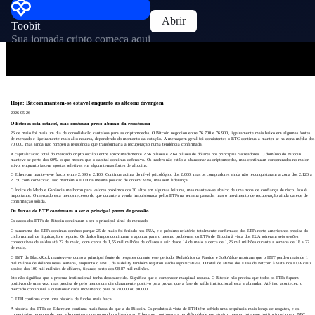
Abrir
Toobit
Sua jornada cripto começa aqui
Hoje: Bitcoin mantém-se estável enquanto as altcoins divergem
2026-05-26
O Bitcoin está estável, mas continua preso abaixo da resistência
26 de maio foi mais um dia de consolidação cautelosa para as criptomoedas. O Bitcoin negociou entre 76.700 e 76.900, ligeiramente mais baixo em algumas fontes
de mercado e ligeiramente mais alto noutras, dependendo do momento da cotação. A mensagem geral foi consistente: o BTC continua a manter-se na zona média dos
70.000, mas ainda não rompeu a resistência que transformaria a recuperação numa tendência confirmada.
A capitalização total do mercado cripto oscilou entre aproximadamente 2,56 biliões e 2,64 biliões de dólares nos principais rastreadores. O domínio do Bitcoin
manteve-se perto dos 60%, o que mostra que o capital continua defensivo. Os traders não estão a abandonar as criptomoedas, mas continuam concentrados no maior
ativo, enquanto fazem apostas seletivas em alguns temas fortes de altcoins.
O Ethereum manteve-se fraco, entre 2.090 e 2.100. Continua acima do nível psicológico dos 2.000, mas os compradores ainda não reconquistaram a zona dos 2.120 a
2.150 com convicção. Isso mantém o ETH na mesma posição de ontem: vivo, mas sem liderança.
O Índice de Medo e Ganância melhorou para valores próximos dos 30 altos em algumas leituras, mas manteve-se abaixo de uma zona de confiança de risco. Isto é
importante. O mercado está menos receoso do que durante a venda impulsionada pelos ETFs na semana passada, mas o movimento de recuperação ainda carece de
confirmação sólida.
Os fluxos de ETF continuam a ser o principal ponto de pressão
Os dados dos ETFs de Bitcoin continuam a ser o principal sinal do mercado
O panorama dos ETFs continua confuso porque 25 de maio foi feriado nos EUA, e o próximo relatório totalmente confirmado dos ETFs norte-americanos precisa do
ciclo normal de liquidação e reporte. Os dados limpos continuam a apontar para o mesmo problema: os ETFs de Bitcoin à vista dos EUA sofreram seis sessões
consecutivas de saídas até 22 de maio, com cerca de 1,55 mil milhões de dólares a sair desde 14 de maio e cerca de 1,26 mil milhões durante a semana de 18 a 22
de maio.
O IBIT da BlackRock manteve-se como a principal fonte de resgates durante esse período. Relatórios da Farside e SoSoValue mostram que o IBIT perdeu mais de 1
mil milhão de dólares nessa semana, enquanto o FBTC da Fidelity também registou saídas significativas. O total de ativos dos ETFs de Bitcoin à vista nos EUA caiu
abaixo dos 100 mil milhões de dólares, ficando perto dos 98,87 mil milhões.
Isto não significa que a procura institucional tenha desaparecido. Significa que o comprador marginal recuou. O Bitcoin não precisa que todos os ETFs fiquem
positivos de uma vez, mas precisa de pelo menos um dia claramente positivo para provar que a fase de saída institucional está a abrandar. Até isso acontecer, o
mercado continuará a questionar cada movimento para os 78.000 ou 80.000.
O ETH continua com uma história de fundos mais fraca
A história dos ETFs de Ethereum continua mais fraca do que a do Bitcoin. Os produtos à vista de ETH têm sofrido uma sequência mais longa de resgates, e os
comentários recentes de mercado mostram que os produtos ligados ao Ethereum continuam a ter dificuldade em atrair o mesmo interesse institucional que o BTC.