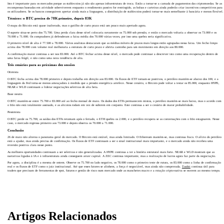
Isto é importante para os mercados porque as stablecoins já não são apenas infraestrutura de troca. Estão a tornar-se a camada de pagamentos das criptomoedas. Se as
recompensas baseadas em atividade sobreviverem enquanto o rendimento passivo for restringido, as bolsas e carteiras ainda poderão criar incentivos competitivos para
os utilizadores. Se os bancos conseguirem apertar ainda mais a linguagem, a distribuição de stablecoins poderá tornar-se mais semelhante à bancária e menos flexível.
Técnicos: o BTC precisa de 78K primeiro, depois 83K
O mapa do Bitcoin está quase inalterado, mas o gatilho de curto prazo está um pouco mais apertado agora.
O suporte situa-se perto dos 75.700. Uma perda clara desse nível colocaria novamente os 75.000 sob pressão, e então o mercado voltaria a observar os 73.000 e os
70.000 a 71.000. Os compradores já defenderam a faixa média dos 70.000 várias vezes, por isso uma quebra seria significativa.
O primeiro nível de alta é 77.500 a 78.000. Vários analistas destacaram que as médias móveis de prazos mais longos estão agrupadas nessa faixa. Um fecho limpo
acima dos 78.000 com volume real melhoraria a estrutura de curto prazo e abriria caminho para um movimento em direção aos 80.000.
A confirmação maior continua a ser nos 83.000. Até o BTC fechar acima desse nível, o mercado pode continuar a descrever isto como uma recuperação dentro de
uma faixa frágil, e não como uma nova tendência de alta.
Três cenários para as próximas dez sessões
Otimista
O BTC fecha acima dos 78.000 primeiro e depois trabalha em direção aos 83.000. Os fluxos de ETF tornam-se positivos, o petróleo mantém-se abaixo dos 100, e a
linguagem da Fed torna-se menos ameaçadora à medida que a pressão energética arrefece. Nesse cenário, o Bitcoin pode voltar a testar os 85.000, enquanto HYPE,
NEAR e WLD continuam a liderar negociações seletivas de alta beta.
Base neutra
O BTC mantém-se entre 75.700 e 83.000 até ao fecho mensal de maio. Os dados dos ETFs permanecem mistos, o petróleo mantém-se mais baixo, mas o acordo com
o Irão não está totalmente assinado, e as altcoins rodam em vez de subirem em conjunto. Este continua a ser o cenário de maior probabilidade.
Pessimista
O BTC perde os 75.700, as saídas dos ETFs retomam após o feriado, o ETH quebra os 2.000, e o petróleo recupera se as conversações com o Irão estagnarem. Nesse
caso, o mercado regressa primeiro aos 73.000 e depois observa os 70.000 a 71.000.
Conclusão
26 de maio não alterou o panorama geral do mercado. O Bitcoin está estável, mas ainda limitado. O Ethereum mantém-se, mas continua fraco. O alívio do petróleo
está a ajudar, mas ainda precisa de confirmação. Os fluxos de ETF continuam a ser o sinal institucional mais importante, e o mercado ainda não recebeu uma
reversão positiva clara nesse ponto.
As melhores oportunidades continuam a ser seletivas e não generalizadas. A HYPE continua a ter a história estrutural mais forte. NEAR e WLD mostram que as
narrativas ligadas à IA e à infraestrutura ainda conseguem atrair capital. A ZEC continua importante, mas a realização de lucros agora faz parte da negociação.
Por agora, a disciplina é a mesma de ontem. Observe os 75.700 no lado negativo, os 78.000 como o primeiro teste de rutura, os 83.000 como a linha de confirmação
real e os fluxos de ETF como o juiz institucional. Até que esses fatores se alinhem, a força é negociável, mas ainda não comprovada.
Toobit
continua útil para
traders que precisam de ferramentas de spot, futuros e gestão de risco num mercado onde as manchetes macro e a rotação cripto-nativa se movem ao mesmo tempo.
Artigos Relacionados