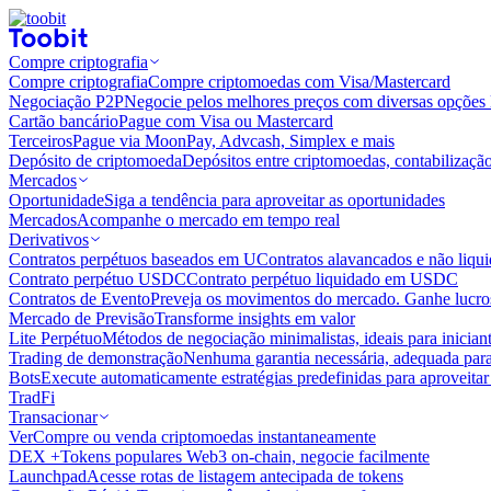
Compre criptografia
Compre criptografia
Compre criptomoedas com Visa/Mastercard
Negociação P2P
Negocie pelos melhores preços com diversas opções 
Cartão bancário
Pague com Visa ou Mastercard
Terceiros
Pague via MoonPay, Advcash, Simplex e mais
Depósito de criptomoeda
Depósitos entre criptomoedas, contabilizaçã
Mercados
Oportunidade
Siga a tendência para aproveitar as oportunidades
Mercados
Acompanhe o mercado em tempo real
Derivativos
Contratos perpétuos baseados em U
Contratos alavancados e não liq
Contrato perpétuo USDC
Contrato perpétuo liquidado em USDC
Contratos de Evento
Preveja os movimentos do mercado. Ganhe lucros
Mercado de Previsão
Transforme insights em valor
Lite Perpétuo
Métodos de negociação minimalistas, ideais para inician
Trading de demonstração
Nenhuma garantia necessária, adequada para
Bots
Execute automaticamente estratégias predefinidas para aproveita
TradFi
Transacionar
Ver
Compre ou venda criptomoedas instantaneamente
DEX +
Tokens populares Web3 on-chain, negocie facilmente
Launchpad
Acesse rotas de listagem antecipada de tokens