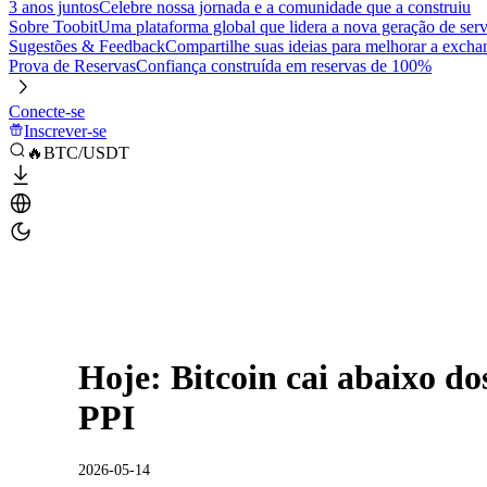
3 anos juntos
Celebre nossa jornada e a comunidade que a construiu
Sobre Toobit
Uma plataforma global que lidera a nova geração de serv
Sugestões & Feedback
Compartilhe suas ideias para melhorar a excha
Prova de Reservas
Confiança construída em reservas de 100%
Conecte-se
Inscrever-se
🔥BTC/USDT
Hoje: Bitcoin cai abaixo do
PPI
2026-05-14