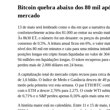
Bitcoin quebra abaixo dos 80 mil ap
mercado
13 de maio será lembrado como o dia em que a narrativa da
confortavelmente acima dos 81.000 ao entrar na sessão mati
Às 8h30 ET, o número foi um desastre: os preços do produt
consenso de 0,5%. A leitura anual ficou em 6%, o valor ma
nível dos 80 mil em minutos e caiu para uma mínima intradi
posições longas em cripto foram liquidadas no valor de 30
94 milhões em liquidações longas. O token recuperou para c
perdeu mais de 2.000 dólares em 24 horas.
A capitalização total do mercado cripto recuou para cerca de
de 1,6 bilião. O índice de Medo e Ganância desceu de 49 p
medo pela primeira vez esta semana. O par ETH/BTC conti
com o ETH a descer 2,76% para 2.275. O crude WTI subiu
de 0,71% e o S&P perdeu apenas 0,16% após mais uma recup
A história maior está no calendário. Entre 11 e 15 de maio,