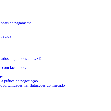
locais de pagamento
o rápida
uidados, liquidados em USDT
 com facilidade.
tes
 a prática de negociação
r oportunidades nas flutuações do mercado