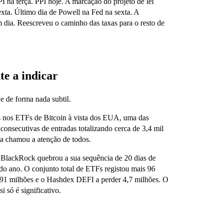
 na terça. PPI hoje. A marcação do projeto de lei
ta. Último dia de Powell na Fed na sexta. A
 dia. Reescreveu o caminho das taxas para o resto de
te a indicar
e de forma nada subtil.
es nos ETFs de Bitcoin à vista dos EUA, uma das
 consecutivas de entradas totalizando cerca de 3,4 mil
ria chamou a atenção de todos.
 BlackRock quebrou a sua sequência de 20 dias de
l do ano. O conjunto total de ETFs registou mais 96
 91 milhões e o Hashdex DEFI a perder 4,7 milhões. O
 só é significativo.