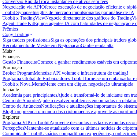
Conversão Rápida
Troca instantânea de ativos sem fees
Negociação via API
Oferece execução de negociação eficiente e rápi
Toobit Synapse
Insights de mercado impulsionados por análise de IA
Toobit x TradingView
Negocie diretamente dos gráficos do TradingV
Agent Trade Kit
Equipa agentes IA com habilidades de negociação e 
Prêmios
Copy Trading
Siga traders profissionais
Siga as operações dos principais traders glob
Recrutamento de Mestre em Negociação
Ganhe renda alta
Mais
Finanças
Gestão Financeira
Comece a ganhar rendimentos estáveis em criptom
Promoção
Broker Program
Monetize API volume e infraestrutura de trading!
Programa Global de Embaixadores Toobit
Torne-se um embaixador e o
Toobit x Nova.Meme
Meme com um clique, negociação ultrarrápida
Iniciante
Academia para principiantes
Ajude a transformá-lo de iniciante em trad
Centro de Suporte
Ajude a resolver problemas encontrados na platafo
Centro de Anúncios
Notificações e atualizações importantes do siste
Blog
Compreenda o mundo das criptomoedas e aproveite as oportunid
Explorar
Programa VIP da Toobit
Aproveite descontos nas taxas e muitas reco
Percepções
Mantenha-se atualizado com as últimas notícias de cripto
Comunidade Toobit
Usuários compartilham experiências, conheciment