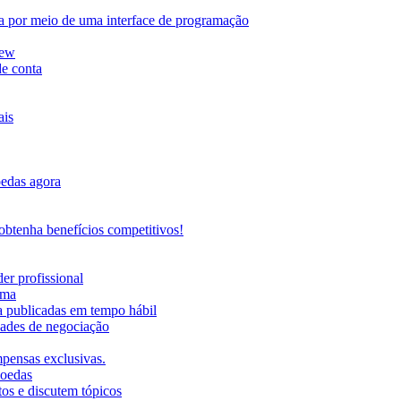
da por meio de uma interface de programação
iew
de conta
ais
oedas agora
btenha benefícios competitivos!
er profissional
rma
ma publicadas em tempo hábil
ades de negociação
mpensas exclusivas.
moedas
os e discutem tópicos