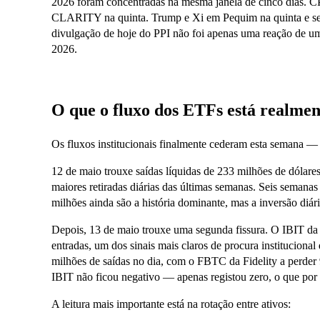
2026 foram concentradas na mesma janela de cinco dias. CPI
CLARITY na quinta. Trump e Xi em Pequim na quinta e sex
divulgação de hoje do PPI não foi apenas uma reação de um
2026.
O que o fluxo dos ETFs está realmen
Os fluxos institucionais finalmente cederam esta semana — 
12 de maio trouxe saídas líquidas de 233 milhões de dólar
maiores retiradas diárias das últimas semanas. Seis semanas
milhões ainda são a história dominante, mas a inversão diá
Depois, 13 de maio trouxe uma segunda fissura. O IBIT da
entradas, um dos sinais mais claros de procura instituciona
milhões de saídas no dia, com o FBTC da Fidelity a perder
IBIT não ficou negativo — apenas registou zero, o que por si
A leitura mais importante está na rotação entre ativos: