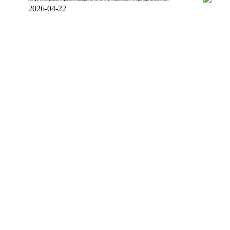
2026-04-22