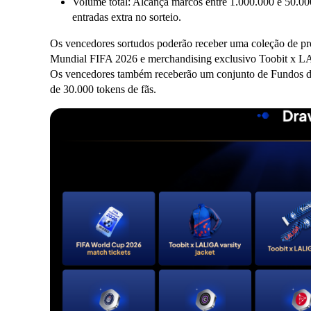
Volume total: Alcança marcos entre 1.000.000 e 50.00
entradas extra no sorteio.
Os vencedores sortudos poderão receber uma coleção de prém
Mundial FIFA 2026 e merchandising exclusivo Toobit x LA
Os vencedores também receberão um conjunto de Fundos de
de 30.000 tokens de fãs.