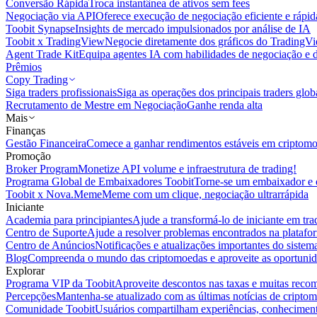
Conversão Rápida
Troca instantânea de ativos sem fees
Negociação via API
Oferece execução de negociação eficiente e rápi
Toobit Synapse
Insights de mercado impulsionados por análise de IA
Toobit x TradingView
Negocie diretamente dos gráficos do TradingV
Agent Trade Kit
Equipa agentes IA com habilidades de negociação e 
Prêmios
Copy Trading
Siga traders profissionais
Siga as operações dos principais traders glob
Recrutamento de Mestre em Negociação
Ganhe renda alta
Mais
Finanças
Gestão Financeira
Comece a ganhar rendimentos estáveis em criptom
Promoção
Broker Program
Monetize API volume e infraestrutura de trading!
Programa Global de Embaixadores Toobit
Torne-se um embaixador e o
Toobit x Nova.Meme
Meme com um clique, negociação ultrarrápida
Iniciante
Academia para principiantes
Ajude a transformá-lo de iniciante em trad
Centro de Suporte
Ajude a resolver problemas encontrados na platafo
Centro de Anúncios
Notificações e atualizações importantes do siste
Blog
Compreenda o mundo das criptomoedas e aproveite as oportunid
Explorar
Programa VIP da Toobit
Aproveite descontos nas taxas e muitas reco
Percepções
Mantenha-se atualizado com as últimas notícias de cripto
Comunidade Toobit
Usuários compartilham experiências, conheciment