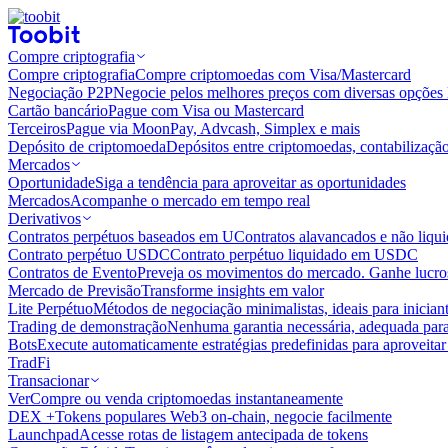
Compre criptografia
Compre criptografia
Compre criptomoedas com Visa/Mastercard
Negociação P2P
Negocie pelos melhores preços com diversas opções 
Cartão bancário
Pague com Visa ou Mastercard
Terceiros
Pague via MoonPay, Advcash, Simplex e mais
Depósito de criptomoeda
Depósitos entre criptomoedas, contabilizaçã
Mercados
Oportunidade
Siga a tendência para aproveitar as oportunidades
Mercados
Acompanhe o mercado em tempo real
Derivativos
Contratos perpétuos baseados em U
Contratos alavancados e não liq
Contrato perpétuo USDC
Contrato perpétuo liquidado em USDC
Contratos de Evento
Preveja os movimentos do mercado. Ganhe lucros
Mercado de Previsão
Transforme insights em valor
Lite Perpétuo
Métodos de negociação minimalistas, ideais para inician
Trading de demonstração
Nenhuma garantia necessária, adequada para
Bots
Execute automaticamente estratégias predefinidas para aproveita
TradFi
Transacionar
Ver
Compre ou venda criptomoedas instantaneamente
DEX +
Tokens populares Web3 on-chain, negocie facilmente
Launchpad
Acesse rotas de listagem antecipada de tokens