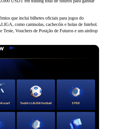
0.000 USDT em trading total de futuros para ganhar
ios que inclui bilhetes oficiais para jogos do
LIGA, como camisolas, cachecóis e bolas de futebol.
 Teste, Vouchers de Posição de Futuros e um airdrop