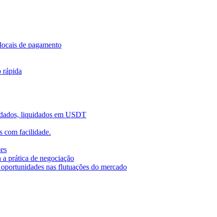
locais de pagamento
o rápida
uidados, liquidados em USDT
 com facilidade.
tes
 a prática de negociação
r oportunidades nas flutuações do mercado