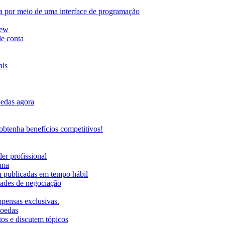
da por meio de uma interface de programação
iew
de conta
ais
oedas agora
btenha benefícios competitivos!
er profissional
rma
ma publicadas em tempo hábil
ades de negociação
mpensas exclusivas.
moedas
os e discutem tópicos