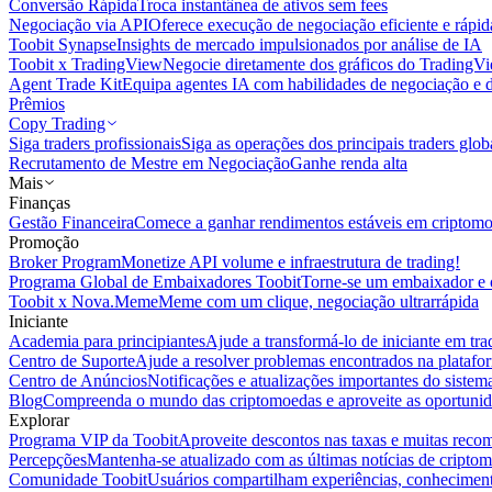
Conversão Rápida
Troca instantânea de ativos sem fees
Negociação via API
Oferece execução de negociação eficiente e rápi
Toobit Synapse
Insights de mercado impulsionados por análise de IA
Toobit x TradingView
Negocie diretamente dos gráficos do TradingV
Agent Trade Kit
Equipa agentes IA com habilidades de negociação e 
Prêmios
Copy Trading
Siga traders profissionais
Siga as operações dos principais traders glob
Recrutamento de Mestre em Negociação
Ganhe renda alta
Mais
Finanças
Gestão Financeira
Comece a ganhar rendimentos estáveis em criptom
Promoção
Broker Program
Monetize API volume e infraestrutura de trading!
Programa Global de Embaixadores Toobit
Torne-se um embaixador e o
Toobit x Nova.Meme
Meme com um clique, negociação ultrarrápida
Iniciante
Academia para principiantes
Ajude a transformá-lo de iniciante em trad
Centro de Suporte
Ajude a resolver problemas encontrados na platafo
Centro de Anúncios
Notificações e atualizações importantes do siste
Blog
Compreenda o mundo das criptomoedas e aproveite as oportunid
Explorar
Programa VIP da Toobit
Aproveite descontos nas taxas e muitas reco
Percepções
Mantenha-se atualizado com as últimas notícias de cripto
Comunidade Toobit
Usuários compartilham experiências, conheciment