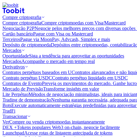
Compre criptografia
Compre criptografia
Compre criptomoedas com Visa/Mastercard
Negociação P2P
Negocie pelos melhores preços com diversas opções 
Cartão bancário
Pague com Visa ou Mastercard
Terceiros
Pague via MoonPay, Advcash, Simplex e mais
Depósito de criptomoeda
Depósitos entre criptomoedas, contabilizaçã
Mercados
Oportunidade
Siga a tendência para aproveitar as oportunidades
Mercados
Acompanhe o mercado em tempo real
Derivativos
Contratos perpétuos baseados em U
Contratos alavancados e não liq
Contrato perpétuo USDC
Contrato perpétuo liquidado em USDC
Contratos de Evento
Preveja os movimentos do mercado. Ganhe lucros
Mercado de Previsão
Transforme insights em valor
Lite Perpétuo
Métodos de negociação minimalistas, ideais para inician
Trading de demonstração
Nenhuma garantia necessária, adequada para
Bots
Execute automaticamente estratégias predefinidas para aproveita
TradFi
Transacionar
Ver
Compre ou venda criptomoedas instantaneamente
DEX +
Tokens populares Web3 on-chain, negocie facilmente
Launchpad
Acesse rotas de listagem antecipada de tokens