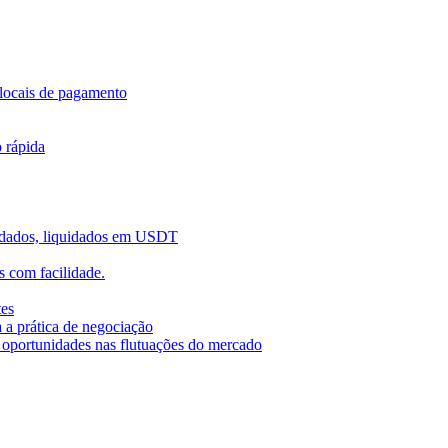
locais de pagamento
o rápida
uidados, liquidados em USDT
 com facilidade.
tes
 a prática de negociação
r oportunidades nas flutuações do mercado