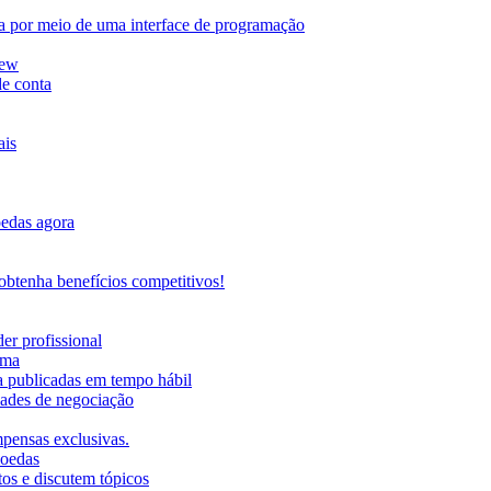
da por meio de uma interface de programação
iew
de conta
ais
oedas agora
btenha benefícios competitivos!
er profissional
rma
ma publicadas em tempo hábil
ades de negociação
mpensas exclusivas.
moedas
os e discutem tópicos