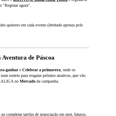
o "Registar agora".
ades quiseres em cada evento (
limitado apenas pelo
a Aventura de Páscoa
ara-ganhar
e
Celebrar a primavera
, onde os
um sorteio para resgatar prémios atrativos, que vão
da LALIGA no
Mercado
da campanha.
O
ao completar tarefas de negociação em spot, futuros,