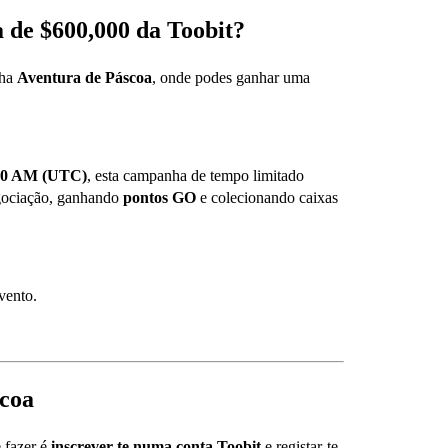
a de $600,000 da Toobit?
nha
Aventura de Páscoa
, onde podes ganhar uma
0:00 AM (UTC)
, esta campanha de tempo limitado
egociação, ganhando
pontos GO
e colecionando caixas
vento.
scoa
e fazer é
inscrever-te numa conta Toobit
e registar-te