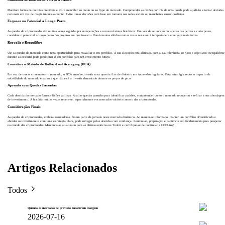
Monitore fontes de notícias credíveis e evite sucumbir ao medo ou ao hype do mercado. Compreender as razões por trás de uma queda pode ajudá-lo a tomar decisões
racionais em vez de reagir impulsivamente. Evite tomar decisões com base em rumores nas redes sociais ou manchetes sensacionalistas.
Foque-se no Potencial a Longo Prazo
As quedas de criptomoedas são muitas vezes seguidas por recuperações e novos máximos históricos. Em vez de se concentrar apenas nas perdas a curto prazo,
considere o potencial a longo prazo dos projetos em que investiu. Fundamentos sólidos muitas vezes resistem à tempestade e emergem mais fortes.
Reavalie e Reequilibre
Use as quedas do mercado como uma oportunidade para reavaliar o seu portfólio. A sua alocação está alinhada com a sua tolerância ao risco e objetivos? Reequilibrar
durante as descidas pode posicionar o seu portfólio para um crescimento futuro.
Considere o Método de Dollar-Cost Averaging (DCA)
Em vez de tentar cronometrar o mercado, o DCA envolve investir uma quantia fixa de dinheiro em intervalos regulares. Esta estratégia reduz o impacto da
volatilidade do mercado e garante que não está a investir demasiado durante os preços de pico.
Aprenda com Quedas Passadas
Cada descida do mercado fornece lições valiosas. Analise quedas passadas para identificar padrões, compreender como o mercado recuperou e refinar a sua abordagem
de investimento. A história muitas vezes repete-se, especialmente em mercados voláteis como o das criptomoedas.
Considerações Finais
As quedas de criptomoedas, embora assustadoras, fazem parte da jornada neste mercado dinâmico. Ao manter-se informado, manter um portfólio diversificado e
abordar os investimentos com uma estratégia clara, pode navegar pelas descidas com confiança. Lembre-se, preparação e paciência são fundamentais para prosperar
no mundo das criptomoedas. Mantenha-se atualizado com as últimas notícias na Toobit e certifique-se de continuar a HODLing!
Artigos Relacionados
Todos
Quando os mercados de previsão encontram margem
2026-07-16