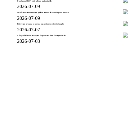
O colateral DeFi está a ficar mais rápido
2026-07-09
As infraestruturas cripto podem mudar de um dia para o outro
2026-07-09
Ethereum prepara-se para a sua próxima reinicialização
2026-07-07
A disponibilidade na cripto é agora um sinal de negociação
2026-07-03