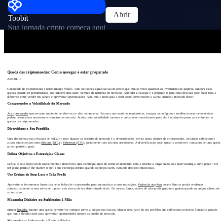
Abrir
Toobit
Sua jornada cripto começa aqui
Queda das criptomoedas: Como navegar e estar preparado
2025-01-10
O mercado de criptomoedas é notoriamente volátil, com oscilações significativas de preços que muitas vezes apanham os investidores de surpresa. Embora estas
quedas possam ser perturbadoras, são também uma parte inerente da natureza do mercado. Aprender a navegar e a preparar-se para estas descidas pode fazer toda a
diferença entre vender em pânico e aproveitar oportunidades. Aqui está o nosso guia Toobit sobre como manter a calma quando o mercado desce:
Compreender a Volatilidade do Mercado
As criptomoedas
operam num ambiente de alto risco e alta recompensa. Fatores como notícias regulatórias, avanços tecnológicos e tendências macroeconómicas
podem desencadear movimentos abruptos no mercado. Aceitar esta volatilidade inerente e preparar-se mentalmente para ela é o primeiro passo para enfrentar as
quedas das criptomoedas.
Diversifique o Seu Portfólio
Uma das formas mais eficazes de reduzir o risco durante as descidas do mercado é a diversificação. Invista numa mistura de criptomoedas, incluindo stablecoins e
ativos estabelecidos como
Bitcoin (BTC)
e
Ethereum (ETH)
, juntamente com altcoins promissoras. A diversificação pode ajudar a amortecer o impacto de uma queda
no seu portfólio geral.
Defina Objetivos e Estratégias Claras
Defina os seus objetivos de investimento e desenvolva uma estratégia antes de entrar no mercado. Está a investir a longo prazo ou a fazer trading a curto prazo? Ter
um plano permite-lhe manter-se fiel à sua estratégia mesmo quando os preços caem, evitando decisões emocionais.
Use Ordens de Stop-Loss e Take-Profit
Aproveite as ferramentas fornecidas pelas bolsas de criptomoedas para automatizar as suas transações.
Ordens de stop-loss
podem limitar perdas vendendo
automaticamente os seus ativos se o preço cair abaixo de um determinado nível. Da mesma forma, ordens de take-profit garantem ganhos quando os preços sobem até
ao seu alvo.
Mantenha Dinheiro ou Stablecoins à Mão
Manter
liquidez
durante uma queda permite-lhe comprar ativos a preços mais baixos. Manter uma parte do seu portfólio em stablecoins ou moeda fiduciária garante
que tem a flexibilidade para aproveitar oportunidades durante as quedas do mercado.
Mantenha-se Informado e Evite o Pânico