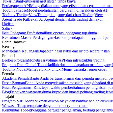
Tukar Instan
Pertukaran aset instan tanpa biaya
Perdagangan API
Menyediakan cara yang efisien dan cepat untuk m
Toobit Synapse
Model perdagangan baru yang digerakkan oleh AI
Toobit x TradingView
Trading langsung dari chart TradingView
Agent Trade Kit
Bekali AI Agent dengan skills trading dan akun
Hadiah
Salin
Ikuti Pedagang Profesional
Ikuti operasi pedagang top dunia
Rekrutmen Master Perdagangan
Hasilkan pendapatan tinggi dari pem
Lebih Banyak
Keuangan
Manajemen Keuangan
Dapatkan hasil stabil dari kripto secara instan
Promosi
Broker Program
Monetisasi volume API dan infrastruktur trading!
Program Duta Global Toobit
Jadilah duta dan dapatkan manfaat yang 
Toobit x Nova.Meme
Satu klik untuk Meme, transaksi super cepat
Pemula
Akademi Pemula
Bantu Anda bertransformasi dari pemula menjadi pe
Pusat Bantuan
Bantu Anda menyelesaikan masalah yang dihadapi di p
Pusat Pengumuman
Rilis tepat waktu pemberitahuan penting sistem 
Blog
Dapatkan wawasan dunia kripto dan kuasai peluang trading lebi
Jelajahi
Program VIP Toobit
Nikmati diskon biaya dan banyak hadiah eksklusi
Wawasan
Tetap terupdate dengan berita crypto terbaru
Komunitas Toobit
Pengguna bertukar pengalaman, berbagi pengetahu