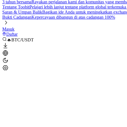
3 tahun bersama
Rayakan perjalanan kami dan komunitas yang mem
Tentang Toobit
Pelajari lebih lanjut tentang platform global terkemuk
Saran & Umpan Balik
Bagikan ide Anda untuk meningkatkan exchan
Bukti Cadangan
Kepercayaan dibangun di atas cadangan 100%
Masuk
Daftar
🔥BTC/USDT