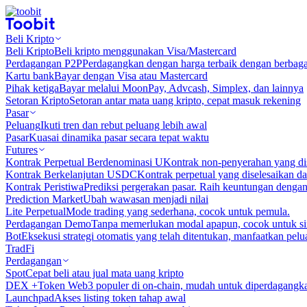
Beli Kripto
Beli Kripto
Beli kripto menggunakan Visa/Mastercard
Perdagangan P2P
Perdagangkan dengan harga terbaik dengan berbaga
Kartu bank
Bayar dengan Visa atau Mastercard
Pihak ketiga
Bayar melalui MoonPay, Advcash, Simplex, dan lainnya
Setoran Kripto
Setoran antar mata uang kripto, cepat masuk rekening
Pasar
Peluang
Ikuti tren dan rebut peluang lebih awal
Pasar
Kuasai dinamika pasar secara tepat waktu
Futures
Kontrak Perpetual Berdenominasi U
Kontrak non-penyerahan yang d
Kontrak Berkelanjutan USDC
Kontrak perpetual yang diselesaikan
Kontrak Peristiwa
Prediksi pergerakan pasar. Raih keuntungan denga
Prediction Market
Ubah wawasan menjadi nilai
Lite Perpetual
Mode trading yang sederhana, cocok untuk pemula.
Perdagangan Demo
Tanpa memerlukan modal apapun, cocok untuk sim
Bot
Eksekusi strategi otomatis yang telah ditentukan, manfaatkan peluan
TradFi
Perdagangan
Spot
Cepat beli atau jual mata uang kripto
DEX +
Token Web3 populer di on-chain, mudah untuk diperdagangk
Launchpad
Akses listing token tahap awal