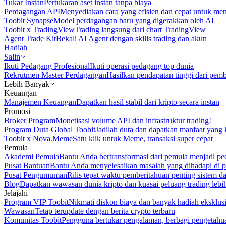
Tukar Instan
Pertukaran aset instan tanpa biaya
Perdagangan API
Menyediakan cara yang efisien dan cepat untuk m
Toobit Synapse
Model perdagangan baru yang digerakkan oleh AI
Toobit x TradingView
Trading langsung dari chart TradingView
Agent Trade Kit
Bekali AI Agent dengan skills trading dan akun
Hadiah
Salin
Ikuti Pedagang Profesional
Ikuti operasi pedagang top dunia
Rekrutmen Master Perdagangan
Hasilkan pendapatan tinggi dari pem
Lebih Banyak
Keuangan
Manajemen Keuangan
Dapatkan hasil stabil dari kripto secara instan
Promosi
Broker Program
Monetisasi volume API dan infrastruktur trading!
Program Duta Global Toobit
Jadilah duta dan dapatkan manfaat yang 
Toobit x Nova.Meme
Satu klik untuk Meme, transaksi super cepat
Pemula
Akademi Pemula
Bantu Anda bertransformasi dari pemula menjadi pe
Pusat Bantuan
Bantu Anda menyelesaikan masalah yang dihadapi di p
Pusat Pengumuman
Rilis tepat waktu pemberitahuan penting sistem 
Blog
Dapatkan wawasan dunia kripto dan kuasai peluang trading lebi
Jelajahi
Program VIP Toobit
Nikmati diskon biaya dan banyak hadiah eksklusi
Wawasan
Tetap terupdate dengan berita crypto terbaru
Komunitas Toobit
Pengguna bertukar pengalaman, berbagi pengetahu