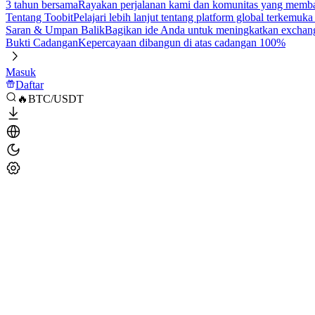
3 tahun bersama
Rayakan perjalanan kami dan komunitas yang mem
Tentang Toobit
Pelajari lebih lanjut tentang platform global terkemuk
Saran & Umpan Balik
Bagikan ide Anda untuk meningkatkan exchan
Bukti Cadangan
Kepercayaan dibangun di atas cadangan 100%
Masuk
Daftar
🔥BTC/USDT