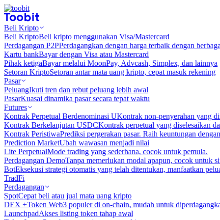
Beli Kripto
Beli Kripto
Beli kripto menggunakan Visa/Mastercard
Perdagangan P2P
Perdagangkan dengan harga terbaik dengan berbaga
Kartu bank
Bayar dengan Visa atau Mastercard
Pihak ketiga
Bayar melalui MoonPay, Advcash, Simplex, dan lainnya
Setoran Kripto
Setoran antar mata uang kripto, cepat masuk rekening
Pasar
Peluang
Ikuti tren dan rebut peluang lebih awal
Pasar
Kuasai dinamika pasar secara tepat waktu
Futures
Kontrak Perpetual Berdenominasi U
Kontrak non-penyerahan yang d
Kontrak Berkelanjutan USDC
Kontrak perpetual yang diselesaikan
Kontrak Peristiwa
Prediksi pergerakan pasar. Raih keuntungan denga
Prediction Market
Ubah wawasan menjadi nilai
Lite Perpetual
Mode trading yang sederhana, cocok untuk pemula.
Perdagangan Demo
Tanpa memerlukan modal apapun, cocok untuk sim
Bot
Eksekusi strategi otomatis yang telah ditentukan, manfaatkan peluan
TradFi
Perdagangan
Spot
Cepat beli atau jual mata uang kripto
DEX +
Token Web3 populer di on-chain, mudah untuk diperdagangk
Launchpad
Akses listing token tahap awal