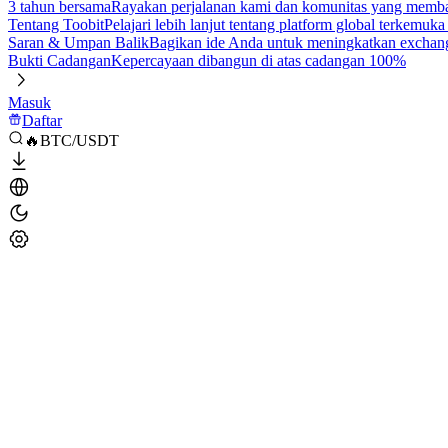
3 tahun bersama
Rayakan perjalanan kami dan komunitas yang mem
Tentang Toobit
Pelajari lebih lanjut tentang platform global terkemuk
Saran & Umpan Balik
Bagikan ide Anda untuk meningkatkan exchan
Bukti Cadangan
Kepercayaan dibangun di atas cadangan 100%
Masuk
Daftar
🔥BTC/USDT