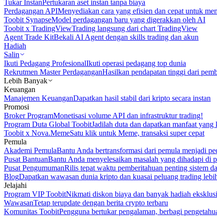
Tukar Instan
Pertukaran aset instan tanpa biaya
Perdagangan API
Menyediakan cara yang efisien dan cepat untuk m
Toobit Synapse
Model perdagangan baru yang digerakkan oleh AI
Toobit x TradingView
Trading langsung dari chart TradingView
Agent Trade Kit
Bekali AI Agent dengan skills trading dan akun
Hadiah
Salin
Ikuti Pedagang Profesional
Ikuti operasi pedagang top dunia
Rekrutmen Master Perdagangan
Hasilkan pendapatan tinggi dari pem
Lebih Banyak
Keuangan
Manajemen Keuangan
Dapatkan hasil stabil dari kripto secara instan
Promosi
Broker Program
Monetisasi volume API dan infrastruktur trading!
Program Duta Global Toobit
Jadilah duta dan dapatkan manfaat yang 
Toobit x Nova.Meme
Satu klik untuk Meme, transaksi super cepat
Pemula
Akademi Pemula
Bantu Anda bertransformasi dari pemula menjadi pe
Pusat Bantuan
Bantu Anda menyelesaikan masalah yang dihadapi di p
Pusat Pengumuman
Rilis tepat waktu pemberitahuan penting sistem 
Blog
Dapatkan wawasan dunia kripto dan kuasai peluang trading lebi
Jelajahi
Program VIP Toobit
Nikmati diskon biaya dan banyak hadiah eksklusi
Wawasan
Tetap terupdate dengan berita crypto terbaru
Komunitas Toobit
Pengguna bertukar pengalaman, berbagi pengetahu