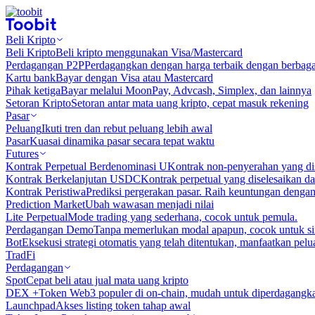
Beli Kripto
Beli Kripto
Beli kripto menggunakan Visa/Mastercard
Perdagangan P2P
Perdagangkan dengan harga terbaik dengan berbaga
Kartu bank
Bayar dengan Visa atau Mastercard
Pihak ketiga
Bayar melalui MoonPay, Advcash, Simplex, dan lainnya
Setoran Kripto
Setoran antar mata uang kripto, cepat masuk rekening
Pasar
Peluang
Ikuti tren dan rebut peluang lebih awal
Pasar
Kuasai dinamika pasar secara tepat waktu
Futures
Kontrak Perpetual Berdenominasi U
Kontrak non-penyerahan yang d
Kontrak Berkelanjutan USDC
Kontrak perpetual yang diselesaikan
Kontrak Peristiwa
Prediksi pergerakan pasar. Raih keuntungan denga
Prediction Market
Ubah wawasan menjadi nilai
Lite Perpetual
Mode trading yang sederhana, cocok untuk pemula.
Perdagangan Demo
Tanpa memerlukan modal apapun, cocok untuk sim
Bot
Eksekusi strategi otomatis yang telah ditentukan, manfaatkan peluan
TradFi
Perdagangan
Spot
Cepat beli atau jual mata uang kripto
DEX +
Token Web3 populer di on-chain, mudah untuk diperdagangk
Launchpad
Akses listing token tahap awal