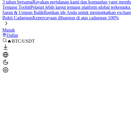
3 tahun bersama
Rayakan perjalanan kami dan komunitas yang mem
Tentang Toobit
Pelajari lebih lanjut tentang platform global terkemuk
Saran & Umpan Balik
Bagikan ide Anda untuk meningkatkan exchan
Bukti Cadangan
Kepercayaan dibangun di atas cadangan 100%
Masuk
Daftar
🔥BTC/USDT