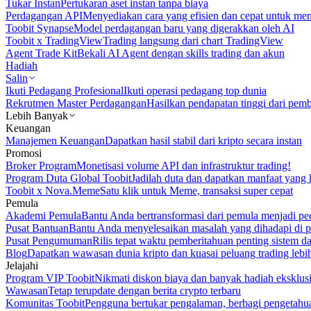
Tukar Instan
Pertukaran aset instan tanpa biaya
Perdagangan API
Menyediakan cara yang efisien dan cepat untuk m
Toobit Synapse
Model perdagangan baru yang digerakkan oleh AI
Toobit x TradingView
Trading langsung dari chart TradingView
Agent Trade Kit
Bekali AI Agent dengan skills trading dan akun
Hadiah
Salin
Ikuti Pedagang Profesional
Ikuti operasi pedagang top dunia
Rekrutmen Master Perdagangan
Hasilkan pendapatan tinggi dari pem
Lebih Banyak
Keuangan
Manajemen Keuangan
Dapatkan hasil stabil dari kripto secara instan
Promosi
Broker Program
Monetisasi volume API dan infrastruktur trading!
Program Duta Global Toobit
Jadilah duta dan dapatkan manfaat yang 
Toobit x Nova.Meme
Satu klik untuk Meme, transaksi super cepat
Pemula
Akademi Pemula
Bantu Anda bertransformasi dari pemula menjadi pe
Pusat Bantuan
Bantu Anda menyelesaikan masalah yang dihadapi di p
Pusat Pengumuman
Rilis tepat waktu pemberitahuan penting sistem 
Blog
Dapatkan wawasan dunia kripto dan kuasai peluang trading lebi
Jelajahi
Program VIP Toobit
Nikmati diskon biaya dan banyak hadiah eksklusi
Wawasan
Tetap terupdate dengan berita crypto terbaru
Komunitas Toobit
Pengguna bertukar pengalaman, berbagi pengetahu