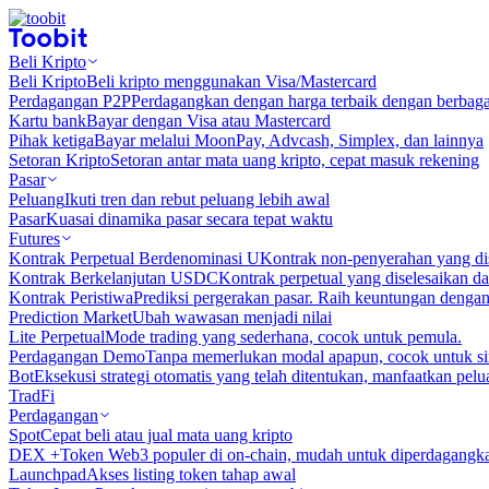
Beli Kripto
Beli Kripto
Beli kripto menggunakan Visa/Mastercard
Perdagangan P2P
Perdagangkan dengan harga terbaik dengan berbaga
Kartu bank
Bayar dengan Visa atau Mastercard
Pihak ketiga
Bayar melalui MoonPay, Advcash, Simplex, dan lainnya
Setoran Kripto
Setoran antar mata uang kripto, cepat masuk rekening
Pasar
Peluang
Ikuti tren dan rebut peluang lebih awal
Pasar
Kuasai dinamika pasar secara tepat waktu
Futures
Kontrak Perpetual Berdenominasi U
Kontrak non-penyerahan yang d
Kontrak Berkelanjutan USDC
Kontrak perpetual yang diselesaikan
Kontrak Peristiwa
Prediksi pergerakan pasar. Raih keuntungan denga
Prediction Market
Ubah wawasan menjadi nilai
Lite Perpetual
Mode trading yang sederhana, cocok untuk pemula.
Perdagangan Demo
Tanpa memerlukan modal apapun, cocok untuk sim
Bot
Eksekusi strategi otomatis yang telah ditentukan, manfaatkan peluan
TradFi
Perdagangan
Spot
Cepat beli atau jual mata uang kripto
DEX +
Token Web3 populer di on-chain, mudah untuk diperdagangk
Launchpad
Akses listing token tahap awal