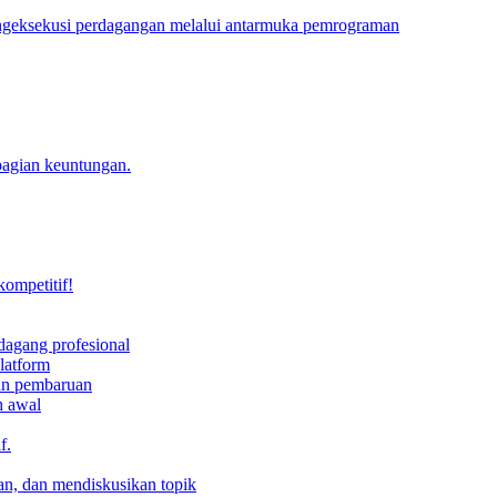
engeksekusi perdagangan melalui antarmuka pemrograman
bagian keuntungan.
kompetitif!
dagang profesional
latform
dan pembaruan
h awal
f.
an, dan mendiskusikan topik