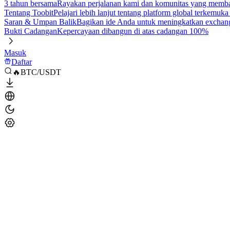
3 tahun bersama
Rayakan perjalanan kami dan komunitas yang mem
Tentang Toobit
Pelajari lebih lanjut tentang platform global terkemuk
Saran & Umpan Balik
Bagikan ide Anda untuk meningkatkan exchan
Bukti Cadangan
Kepercayaan dibangun di atas cadangan 100%
Masuk
Daftar
🔥BTC/USDT