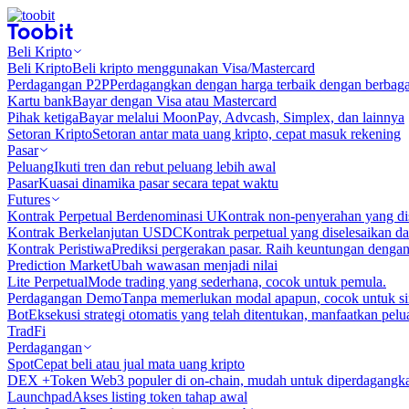
Beli Kripto
Beli Kripto
Beli kripto menggunakan Visa/Mastercard
Perdagangan P2P
Perdagangkan dengan harga terbaik dengan berbaga
Kartu bank
Bayar dengan Visa atau Mastercard
Pihak ketiga
Bayar melalui MoonPay, Advcash, Simplex, dan lainnya
Setoran Kripto
Setoran antar mata uang kripto, cepat masuk rekening
Pasar
Peluang
Ikuti tren dan rebut peluang lebih awal
Pasar
Kuasai dinamika pasar secara tepat waktu
Futures
Kontrak Perpetual Berdenominasi U
Kontrak non-penyerahan yang d
Kontrak Berkelanjutan USDC
Kontrak perpetual yang diselesaikan
Kontrak Peristiwa
Prediksi pergerakan pasar. Raih keuntungan denga
Prediction Market
Ubah wawasan menjadi nilai
Lite Perpetual
Mode trading yang sederhana, cocok untuk pemula.
Perdagangan Demo
Tanpa memerlukan modal apapun, cocok untuk sim
Bot
Eksekusi strategi otomatis yang telah ditentukan, manfaatkan peluan
TradFi
Perdagangan
Spot
Cepat beli atau jual mata uang kripto
DEX +
Token Web3 populer di on-chain, mudah untuk diperdagangk
Launchpad
Akses listing token tahap awal