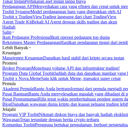
Tukar Instan
Pertukaran aset instan tanpa biaya
Perdagangan API
Menyediakan cara yang efisien dan cepat untuk m
Toobit Synapse
Model perdagangan baru yang digerakkan oleh AI
Toobit x TradingView
Trading langsung dari chart TradingView
Agent Trade Kit
Bekali AI Agent dengan skills trading dan akun
Hadiah
Salin
Ikuti Pedagang Profesional
Ikuti operasi pedagang top dunia
Rekrutmen Master Perdagangan
Hasilkan pendapatan tinggi dari pem
Lebih Banyak
Keuangan
Manajemen Keuangan
Dapatkan hasil stabil dari kripto secara instan
Promosi
Broker Program
Monetisasi volume API dan infrastruktur trading!
Program Duta Global Toobit
Jadilah duta dan dapatkan manfaat yang 
Toobit x Nova.Meme
Satu klik untuk Meme, transaksi super cepat
Pemula
Akademi Pemula
Bantu Anda bertransformasi dari pemula menjadi pe
Pusat Bantuan
Bantu Anda menyelesaikan masalah yang dihadapi di p
Pusat Pengumuman
Rilis tepat waktu pemberitahuan penting sistem 
Blog
Dapatkan wawasan dunia kripto dan kuasai peluang trading lebi
Jelajahi
Program VIP Toobit
Nikmati diskon biaya dan banyak hadiah eksklusi
Wawasan
Tetap terupdate dengan berita crypto terbaru
Komunitas Toobit
Pengguna bertukar pengalaman, berbagi pengetahu