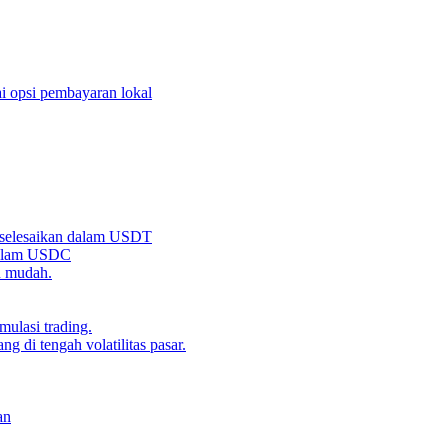
i opsi pembayaran lokal
iselesaikan dalam USDT
 dalam USDC
n mudah.
ulasi trading.
g di tengah volatilitas pasar.
an