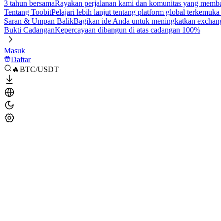
3 tahun bersama
Rayakan perjalanan kami dan komunitas yang mem
Tentang Toobit
Pelajari lebih lanjut tentang platform global terkemuk
Saran & Umpan Balik
Bagikan ide Anda untuk meningkatkan exchan
Bukti Cadangan
Kepercayaan dibangun di atas cadangan 100%
Masuk
Daftar
🔥BTC/USDT