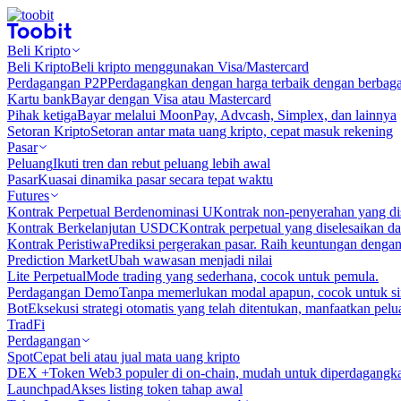
Beli Kripto
Beli Kripto
Beli kripto menggunakan Visa/Mastercard
Perdagangan P2P
Perdagangkan dengan harga terbaik dengan berbaga
Kartu bank
Bayar dengan Visa atau Mastercard
Pihak ketiga
Bayar melalui MoonPay, Advcash, Simplex, dan lainnya
Setoran Kripto
Setoran antar mata uang kripto, cepat masuk rekening
Pasar
Peluang
Ikuti tren dan rebut peluang lebih awal
Pasar
Kuasai dinamika pasar secara tepat waktu
Futures
Kontrak Perpetual Berdenominasi U
Kontrak non-penyerahan yang d
Kontrak Berkelanjutan USDC
Kontrak perpetual yang diselesaikan
Kontrak Peristiwa
Prediksi pergerakan pasar. Raih keuntungan denga
Prediction Market
Ubah wawasan menjadi nilai
Lite Perpetual
Mode trading yang sederhana, cocok untuk pemula.
Perdagangan Demo
Tanpa memerlukan modal apapun, cocok untuk sim
Bot
Eksekusi strategi otomatis yang telah ditentukan, manfaatkan peluan
TradFi
Perdagangan
Spot
Cepat beli atau jual mata uang kripto
DEX +
Token Web3 populer di on-chain, mudah untuk diperdagangk
Launchpad
Akses listing token tahap awal