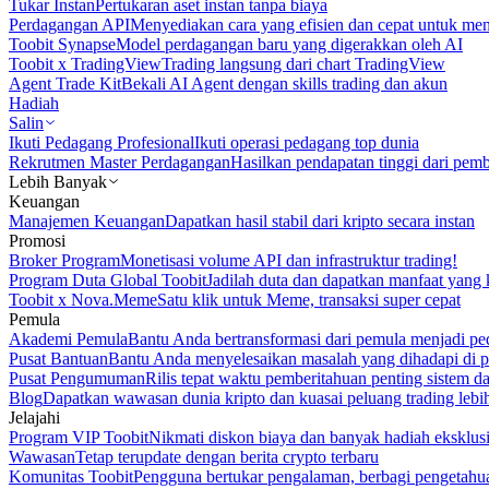
Tukar Instan
Pertukaran aset instan tanpa biaya
Perdagangan API
Menyediakan cara yang efisien dan cepat untuk m
Toobit Synapse
Model perdagangan baru yang digerakkan oleh AI
Toobit x TradingView
Trading langsung dari chart TradingView
Agent Trade Kit
Bekali AI Agent dengan skills trading dan akun
Hadiah
Salin
Ikuti Pedagang Profesional
Ikuti operasi pedagang top dunia
Rekrutmen Master Perdagangan
Hasilkan pendapatan tinggi dari pem
Lebih Banyak
Keuangan
Manajemen Keuangan
Dapatkan hasil stabil dari kripto secara instan
Promosi
Broker Program
Monetisasi volume API dan infrastruktur trading!
Program Duta Global Toobit
Jadilah duta dan dapatkan manfaat yang 
Toobit x Nova.Meme
Satu klik untuk Meme, transaksi super cepat
Pemula
Akademi Pemula
Bantu Anda bertransformasi dari pemula menjadi pe
Pusat Bantuan
Bantu Anda menyelesaikan masalah yang dihadapi di p
Pusat Pengumuman
Rilis tepat waktu pemberitahuan penting sistem 
Blog
Dapatkan wawasan dunia kripto dan kuasai peluang trading lebi
Jelajahi
Program VIP Toobit
Nikmati diskon biaya dan banyak hadiah eksklusi
Wawasan
Tetap terupdate dengan berita crypto terbaru
Komunitas Toobit
Pengguna bertukar pengalaman, berbagi pengetahu