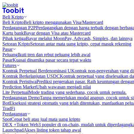
Beli Kripto
Beli Kripto
Beli kripto menggunakan Visa/Mastercard
Perdagangan P2P
Perdagangkan dengan harga terbaik dengan berbaga
Kartu bank
Bayar dengan Visa atau Mastercard
Pihak ketiga
Bayar melalui MoonPay, Advcash, Simplex, dan lainnya
Setoran Kripto
Setoran antar mata uang kripto, cepat masuk rekening
Pasar
Peluang
Ikuti tren dan rebut peluang lebih awal
Pasar
Kuasai dinamika pasar secara tepat waktu
Futures
Kontrak Perpetual Berdenominasi U
Kontrak non-penyerahan yang d
Kontrak Berkelanjutan USDC
Kontrak perpetual yang diselesaikan
Kontrak Peristiwa
Prediksi pergerakan pasar. Raih keuntungan denga
Prediction Market
Ubah wawasan menjadi nilai
Lite Perpetual
Mode trading yang sederhana, cocok untuk pemula.
Perdagangan Demo
Tanpa memerlukan modal apapun, cocok untuk sim
Bot
Eksekusi strategi otomatis yang telah ditentukan, manfaatkan peluan
TradFi
Perdagangan
Spot
Cepat beli atau jual mata uang kripto
DEX +
Token Web3 populer di on-chain, mudah untuk diperdagangk
Launchpad
Akses listing token tahap awal