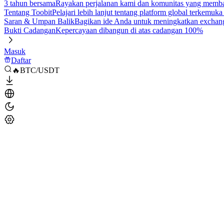
3 tahun bersama
Rayakan perjalanan kami dan komunitas yang mem
Tentang Toobit
Pelajari lebih lanjut tentang platform global terkemuk
Saran & Umpan Balik
Bagikan ide Anda untuk meningkatkan exchan
Bukti Cadangan
Kepercayaan dibangun di atas cadangan 100%
Masuk
Daftar
🔥BTC/USDT