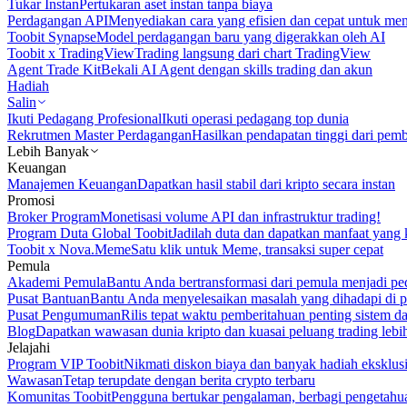
Tukar Instan
Pertukaran aset instan tanpa biaya
Perdagangan API
Menyediakan cara yang efisien dan cepat untuk m
Toobit Synapse
Model perdagangan baru yang digerakkan oleh AI
Toobit x TradingView
Trading langsung dari chart TradingView
Agent Trade Kit
Bekali AI Agent dengan skills trading dan akun
Hadiah
Salin
Ikuti Pedagang Profesional
Ikuti operasi pedagang top dunia
Rekrutmen Master Perdagangan
Hasilkan pendapatan tinggi dari pem
Lebih Banyak
Keuangan
Manajemen Keuangan
Dapatkan hasil stabil dari kripto secara instan
Promosi
Broker Program
Monetisasi volume API dan infrastruktur trading!
Program Duta Global Toobit
Jadilah duta dan dapatkan manfaat yang 
Toobit x Nova.Meme
Satu klik untuk Meme, transaksi super cepat
Pemula
Akademi Pemula
Bantu Anda bertransformasi dari pemula menjadi pe
Pusat Bantuan
Bantu Anda menyelesaikan masalah yang dihadapi di p
Pusat Pengumuman
Rilis tepat waktu pemberitahuan penting sistem 
Blog
Dapatkan wawasan dunia kripto dan kuasai peluang trading lebi
Jelajahi
Program VIP Toobit
Nikmati diskon biaya dan banyak hadiah eksklusi
Wawasan
Tetap terupdate dengan berita crypto terbaru
Komunitas Toobit
Pengguna bertukar pengalaman, berbagi pengetahu