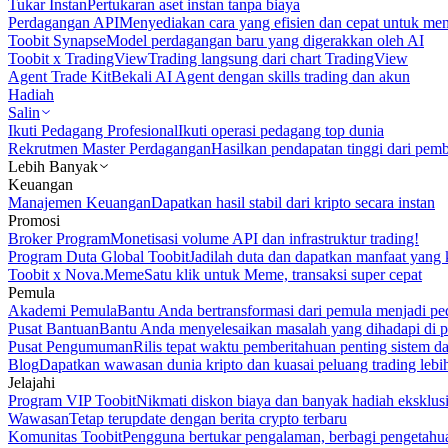
Tukar Instan
Pertukaran aset instan tanpa biaya
Perdagangan API
Menyediakan cara yang efisien dan cepat untuk m
Toobit Synapse
Model perdagangan baru yang digerakkan oleh AI
Toobit x TradingView
Trading langsung dari chart TradingView
Agent Trade Kit
Bekali AI Agent dengan skills trading dan akun
Hadiah
Salin
Ikuti Pedagang Profesional
Ikuti operasi pedagang top dunia
Rekrutmen Master Perdagangan
Hasilkan pendapatan tinggi dari pem
Lebih Banyak
Keuangan
Manajemen Keuangan
Dapatkan hasil stabil dari kripto secara instan
Promosi
Broker Program
Monetisasi volume API dan infrastruktur trading!
Program Duta Global Toobit
Jadilah duta dan dapatkan manfaat yang 
Toobit x Nova.Meme
Satu klik untuk Meme, transaksi super cepat
Pemula
Akademi Pemula
Bantu Anda bertransformasi dari pemula menjadi pe
Pusat Bantuan
Bantu Anda menyelesaikan masalah yang dihadapi di p
Pusat Pengumuman
Rilis tepat waktu pemberitahuan penting sistem 
Blog
Dapatkan wawasan dunia kripto dan kuasai peluang trading lebi
Jelajahi
Program VIP Toobit
Nikmati diskon biaya dan banyak hadiah eksklusi
Wawasan
Tetap terupdate dengan berita crypto terbaru
Komunitas Toobit
Pengguna bertukar pengalaman, berbagi pengetahu