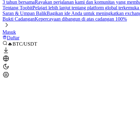
3 tahun bersama
Rayakan perjalanan kami dan komunitas yang mem
Tentang Toobit
Pelajari lebih lanjut tentang platform global terkemuk
Saran & Umpan Balik
Bagikan ide Anda untuk meningkatkan exchan
Bukti Cadangan
Kepercayaan dibangun di atas cadangan 100%
Masuk
Daftar
🔥BTC/USDT