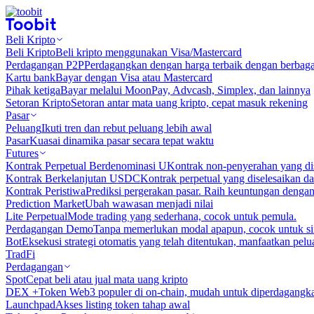
Beli Kripto
Beli Kripto
Beli kripto menggunakan Visa/Mastercard
Perdagangan P2P
Perdagangkan dengan harga terbaik dengan berbaga
Kartu bank
Bayar dengan Visa atau Mastercard
Pihak ketiga
Bayar melalui MoonPay, Advcash, Simplex, dan lainnya
Setoran Kripto
Setoran antar mata uang kripto, cepat masuk rekening
Pasar
Peluang
Ikuti tren dan rebut peluang lebih awal
Pasar
Kuasai dinamika pasar secara tepat waktu
Futures
Kontrak Perpetual Berdenominasi U
Kontrak non-penyerahan yang d
Kontrak Berkelanjutan USDC
Kontrak perpetual yang diselesaikan
Kontrak Peristiwa
Prediksi pergerakan pasar. Raih keuntungan denga
Prediction Market
Ubah wawasan menjadi nilai
Lite Perpetual
Mode trading yang sederhana, cocok untuk pemula.
Perdagangan Demo
Tanpa memerlukan modal apapun, cocok untuk sim
Bot
Eksekusi strategi otomatis yang telah ditentukan, manfaatkan peluan
TradFi
Perdagangan
Spot
Cepat beli atau jual mata uang kripto
DEX +
Token Web3 populer di on-chain, mudah untuk diperdagangk
Launchpad
Akses listing token tahap awal