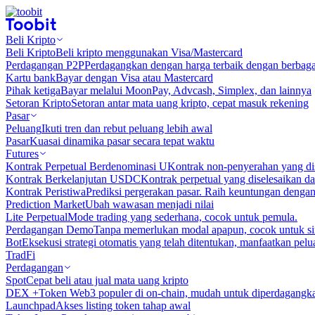
Beli Kripto
Beli Kripto
Beli kripto menggunakan Visa/Mastercard
Perdagangan P2P
Perdagangkan dengan harga terbaik dengan berbaga
Kartu bank
Bayar dengan Visa atau Mastercard
Pihak ketiga
Bayar melalui MoonPay, Advcash, Simplex, dan lainnya
Setoran Kripto
Setoran antar mata uang kripto, cepat masuk rekening
Pasar
Peluang
Ikuti tren dan rebut peluang lebih awal
Pasar
Kuasai dinamika pasar secara tepat waktu
Futures
Kontrak Perpetual Berdenominasi U
Kontrak non-penyerahan yang d
Kontrak Berkelanjutan USDC
Kontrak perpetual yang diselesaikan
Kontrak Peristiwa
Prediksi pergerakan pasar. Raih keuntungan denga
Prediction Market
Ubah wawasan menjadi nilai
Lite Perpetual
Mode trading yang sederhana, cocok untuk pemula.
Perdagangan Demo
Tanpa memerlukan modal apapun, cocok untuk sim
Bot
Eksekusi strategi otomatis yang telah ditentukan, manfaatkan peluan
TradFi
Perdagangan
Spot
Cepat beli atau jual mata uang kripto
DEX +
Token Web3 populer di on-chain, mudah untuk diperdagangk
Launchpad
Akses listing token tahap awal