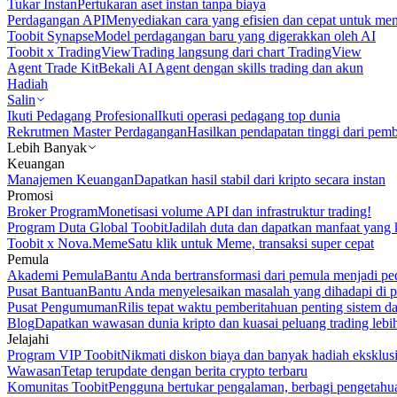
Tukar Instan
Pertukaran aset instan tanpa biaya
Perdagangan API
Menyediakan cara yang efisien dan cepat untuk m
Toobit Synapse
Model perdagangan baru yang digerakkan oleh AI
Toobit x TradingView
Trading langsung dari chart TradingView
Agent Trade Kit
Bekali AI Agent dengan skills trading dan akun
Hadiah
Salin
Ikuti Pedagang Profesional
Ikuti operasi pedagang top dunia
Rekrutmen Master Perdagangan
Hasilkan pendapatan tinggi dari pem
Lebih Banyak
Keuangan
Manajemen Keuangan
Dapatkan hasil stabil dari kripto secara instan
Promosi
Broker Program
Monetisasi volume API dan infrastruktur trading!
Program Duta Global Toobit
Jadilah duta dan dapatkan manfaat yang 
Toobit x Nova.Meme
Satu klik untuk Meme, transaksi super cepat
Pemula
Akademi Pemula
Bantu Anda bertransformasi dari pemula menjadi pe
Pusat Bantuan
Bantu Anda menyelesaikan masalah yang dihadapi di p
Pusat Pengumuman
Rilis tepat waktu pemberitahuan penting sistem 
Blog
Dapatkan wawasan dunia kripto dan kuasai peluang trading lebi
Jelajahi
Program VIP Toobit
Nikmati diskon biaya dan banyak hadiah eksklusi
Wawasan
Tetap terupdate dengan berita crypto terbaru
Komunitas Toobit
Pengguna bertukar pengalaman, berbagi pengetahu