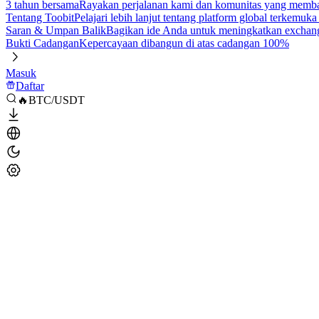
3 tahun bersama
Rayakan perjalanan kami dan komunitas yang mem
Tentang Toobit
Pelajari lebih lanjut tentang platform global terkemuk
Saran & Umpan Balik
Bagikan ide Anda untuk meningkatkan exchan
Bukti Cadangan
Kepercayaan dibangun di atas cadangan 100%
Masuk
Daftar
🔥BTC/USDT