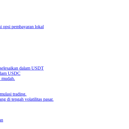
i opsi pembayaran lokal
iselesaikan dalam USDT
 dalam USDC
n mudah.
ulasi trading.
g di tengah volatilitas pasar.
an