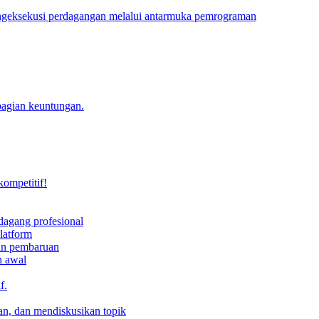
engeksekusi perdagangan melalui antarmuka pemrograman
bagian keuntungan.
kompetitif!
dagang profesional
latform
dan pembaruan
h awal
f.
an, dan mendiskusikan topik