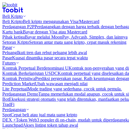
Beli Kripto
Beli Kripto
Beli kripto menggunakan Visa/Mastercard
Perdagangan P2P
Perdagangkan dengan harga terbaik dengan berbaga
Kartu bank
Bayar dengan Visa atau Mastercard
Pihak ketiga
Bayar melalui MoonPay, Advcash, Simplex, dan lainnya
Setoran Kripto
Setoran antar mata uang kripto, cepat masuk rekening
Pasar
Peluang
Ikuti tren dan rebut peluang lebih awal
Pasar
Kuasai dinamika pasar secara tepat waktu
Futures
Kontrak Perpetual Berdenominasi U
Kontrak non-penyerahan yang d
Kontrak Berkelanjutan USDC
Kontrak perpetual yang diselesaikan
Kontrak Peristiwa
Prediksi pergerakan pasar. Raih keuntungan denga
Prediction Market
Ubah wawasan menjadi nilai
Lite Perpetual
Mode trading yang sederhana, cocok untuk pemula.
Perdagangan Demo
Tanpa memerlukan modal apapun, cocok untuk sim
Bot
Eksekusi strategi otomatis yang telah ditentukan, manfaatkan peluan
TradFi
Perdagangan
Spot
Cepat beli atau jual mata uang kripto
DEX +
Token Web3 populer di on-chain, mudah untuk diperdagangk
Launchpad
Akses listing token tahap awal