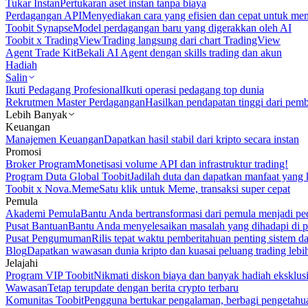
Tukar Instan
Pertukaran aset instan tanpa biaya
Perdagangan API
Menyediakan cara yang efisien dan cepat untuk m
Toobit Synapse
Model perdagangan baru yang digerakkan oleh AI
Toobit x TradingView
Trading langsung dari chart TradingView
Agent Trade Kit
Bekali AI Agent dengan skills trading dan akun
Hadiah
Salin
Ikuti Pedagang Profesional
Ikuti operasi pedagang top dunia
Rekrutmen Master Perdagangan
Hasilkan pendapatan tinggi dari pem
Lebih Banyak
Keuangan
Manajemen Keuangan
Dapatkan hasil stabil dari kripto secara instan
Promosi
Broker Program
Monetisasi volume API dan infrastruktur trading!
Program Duta Global Toobit
Jadilah duta dan dapatkan manfaat yang 
Toobit x Nova.Meme
Satu klik untuk Meme, transaksi super cepat
Pemula
Akademi Pemula
Bantu Anda bertransformasi dari pemula menjadi pe
Pusat Bantuan
Bantu Anda menyelesaikan masalah yang dihadapi di p
Pusat Pengumuman
Rilis tepat waktu pemberitahuan penting sistem 
Blog
Dapatkan wawasan dunia kripto dan kuasai peluang trading lebi
Jelajahi
Program VIP Toobit
Nikmati diskon biaya dan banyak hadiah eksklusi
Wawasan
Tetap terupdate dengan berita crypto terbaru
Komunitas Toobit
Pengguna bertukar pengalaman, berbagi pengetahu