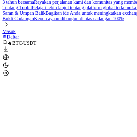
3 tahun bersama
Rayakan perjalanan kami dan komunitas yang mem
Tentang Toobit
Pelajari lebih lanjut tentang platform global terkemuk
Saran & Umpan Balik
Bagikan ide Anda untuk meningkatkan exchan
Bukti Cadangan
Kepercayaan dibangun di atas cadangan 100%
Masuk
Daftar
🔥BTC/USDT