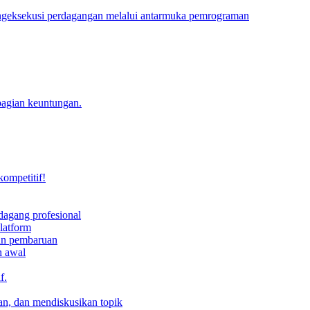
engeksekusi perdagangan melalui antarmuka pemrograman
bagian keuntungan.
kompetitif!
dagang profesional
latform
dan pembaruan
h awal
f.
an, dan mendiskusikan topik