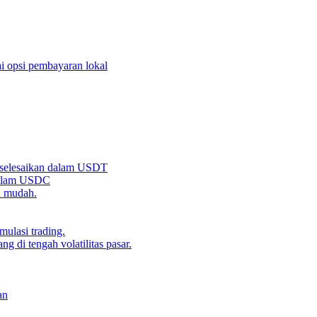
i opsi pembayaran lokal
iselesaikan dalam USDT
 dalam USDC
n mudah.
ulasi trading.
g di tengah volatilitas pasar.
an