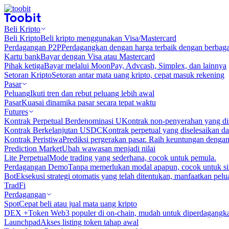
Beli Kripto
Beli Kripto
Beli kripto menggunakan Visa/Mastercard
Perdagangan P2P
Perdagangkan dengan harga terbaik dengan berbaga
Kartu bank
Bayar dengan Visa atau Mastercard
Pihak ketiga
Bayar melalui MoonPay, Advcash, Simplex, dan lainnya
Setoran Kripto
Setoran antar mata uang kripto, cepat masuk rekening
Pasar
Peluang
Ikuti tren dan rebut peluang lebih awal
Pasar
Kuasai dinamika pasar secara tepat waktu
Futures
Kontrak Perpetual Berdenominasi U
Kontrak non-penyerahan yang d
Kontrak Berkelanjutan USDC
Kontrak perpetual yang diselesaikan
Kontrak Peristiwa
Prediksi pergerakan pasar. Raih keuntungan denga
Prediction Market
Ubah wawasan menjadi nilai
Lite Perpetual
Mode trading yang sederhana, cocok untuk pemula.
Perdagangan Demo
Tanpa memerlukan modal apapun, cocok untuk sim
Bot
Eksekusi strategi otomatis yang telah ditentukan, manfaatkan peluan
TradFi
Perdagangan
Spot
Cepat beli atau jual mata uang kripto
DEX +
Token Web3 populer di on-chain, mudah untuk diperdagangk
Launchpad
Akses listing token tahap awal