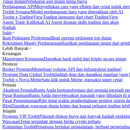
Tukar Instan
Pertukaran aset instan tanpa biaya
Perdagangan API
Menyediakan cara yang efisien dan cepat untuk m
Toobit Synapse
Model perdagangan baru yang digerakkan oleh AI
Toobit x TradingView
Trading langsung dari chart TradingView
Agent Trade Kit
Bekali AI Agent dengan skills trading dan akun
Hadiah
Salin
Ikuti Pedagang Profesional
Ikuti operasi pedagang top dunia
Rekrutmen Master Perdagangan
Hasilkan pendapatan tinggi dari pem
Lebih Banyak
Keuangan
Manajemen Keuangan
Dapatkan hasil stabil dari kripto secara instan
Promosi
Broker Program
Monetisasi volume API dan infrastruktur trading!
Program Duta Global Toobit
Jadilah duta dan dapatkan manfaat yang 
Toobit x Nova.Meme
Satu klik untuk Meme, transaksi super cepat
Pemula
Akademi Pemula
Bantu Anda bertransformasi dari pemula menjadi pe
Pusat Bantuan
Bantu Anda menyelesaikan masalah yang dihadapi di p
Pusat Pengumuman
Rilis tepat waktu pemberitahuan penting sistem 
Blog
Dapatkan wawasan dunia kripto dan kuasai peluang trading lebi
Jelajahi
Program VIP Toobit
Nikmati diskon biaya dan banyak hadiah eksklusi
Wawasan
Tetap terupdate dengan berita crypto terbaru
Komunitas Toobit
Pengguna bertukar pengalaman, berbagi pengetahu