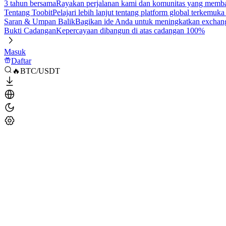
3 tahun bersama
Rayakan perjalanan kami dan komunitas yang mem
Tentang Toobit
Pelajari lebih lanjut tentang platform global terkemuk
Saran & Umpan Balik
Bagikan ide Anda untuk meningkatkan exchan
Bukti Cadangan
Kepercayaan dibangun di atas cadangan 100%
Masuk
Daftar
🔥BTC/USDT