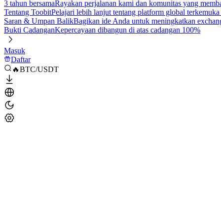
3 tahun bersama
Rayakan perjalanan kami dan komunitas yang mem
Tentang Toobit
Pelajari lebih lanjut tentang platform global terkemuk
Saran & Umpan Balik
Bagikan ide Anda untuk meningkatkan exchan
Bukti Cadangan
Kepercayaan dibangun di atas cadangan 100%
Masuk
Daftar
🔥BTC/USDT