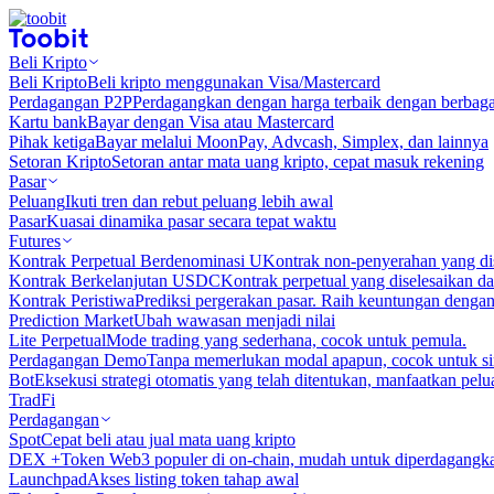
Beli Kripto
Beli Kripto
Beli kripto menggunakan Visa/Mastercard
Perdagangan P2P
Perdagangkan dengan harga terbaik dengan berbaga
Kartu bank
Bayar dengan Visa atau Mastercard
Pihak ketiga
Bayar melalui MoonPay, Advcash, Simplex, dan lainnya
Setoran Kripto
Setoran antar mata uang kripto, cepat masuk rekening
Pasar
Peluang
Ikuti tren dan rebut peluang lebih awal
Pasar
Kuasai dinamika pasar secara tepat waktu
Futures
Kontrak Perpetual Berdenominasi U
Kontrak non-penyerahan yang d
Kontrak Berkelanjutan USDC
Kontrak perpetual yang diselesaikan
Kontrak Peristiwa
Prediksi pergerakan pasar. Raih keuntungan denga
Prediction Market
Ubah wawasan menjadi nilai
Lite Perpetual
Mode trading yang sederhana, cocok untuk pemula.
Perdagangan Demo
Tanpa memerlukan modal apapun, cocok untuk sim
Bot
Eksekusi strategi otomatis yang telah ditentukan, manfaatkan peluan
TradFi
Perdagangan
Spot
Cepat beli atau jual mata uang kripto
DEX +
Token Web3 populer di on-chain, mudah untuk diperdagangk
Launchpad
Akses listing token tahap awal