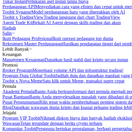
Tukar Instan
Pertukaran aset instan tanpa biaya
Perdagangan API
Menyediakan cara yang efisien dan cepat untuk m
Toobit Synapse
Model perdagangan baru yang digerakkan oleh AI
Toobit x TradingView
Trading langsung dari chart TradingView
Agent Trade Kit
Bekali AI Agent dengan skills trading dan akun
Hadiah
Salin
Ikuti Pedagang Profesional
Ikuti operasi pedagang top dunia
Rekrutmen Master Perdagangan
Hasilkan pendapatan tinggi dari pem
Lebih Banyak
Keuangan
Manajemen Keuangan
Dapatkan hasil stabil dari kripto secara instan
Promosi
Broker Program
Monetisasi volume API dan infrastruktur trading!
Program Duta Global Toobit
Jadilah duta dan dapatkan manfaat yang 
Toobit x Nova.Meme
Satu klik untuk Meme, transaksi super cepat
Pemula
Akademi Pemula
Bantu Anda bertransformasi dari pemula menjadi pe
Pusat Bantuan
Bantu Anda menyelesaikan masalah yang dihadapi di p
Pusat Pengumuman
Rilis tepat waktu pemberitahuan penting sistem 
Blog
Dapatkan wawasan dunia kripto dan kuasai peluang trading lebi
Jelajahi
Program VIP Toobit
Nikmati diskon biaya dan banyak hadiah eksklusi
Wawasan
Tetap terupdate dengan berita crypto terbaru
Komunitas Toobit
Pengguna bertukar pengalaman, berbagi pengetahu