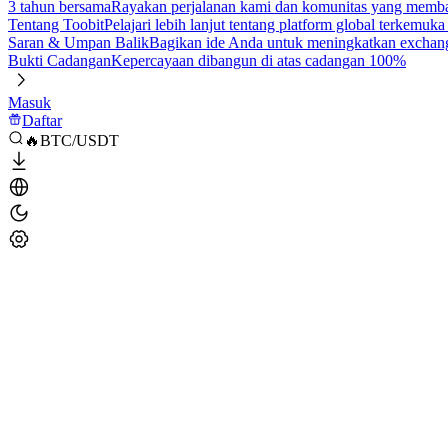
3 tahun bersama
Rayakan perjalanan kami dan komunitas yang mem
Tentang Toobit
Pelajari lebih lanjut tentang platform global terkemuk
Saran & Umpan Balik
Bagikan ide Anda untuk meningkatkan exchan
Bukti Cadangan
Kepercayaan dibangun di atas cadangan 100%
Masuk
Daftar
🔥BTC/USDT