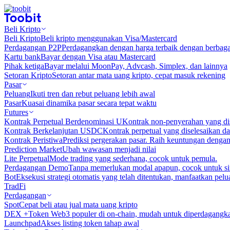
Beli Kripto
Beli Kripto
Beli kripto menggunakan Visa/Mastercard
Perdagangan P2P
Perdagangkan dengan harga terbaik dengan berbaga
Kartu bank
Bayar dengan Visa atau Mastercard
Pihak ketiga
Bayar melalui MoonPay, Advcash, Simplex, dan lainnya
Setoran Kripto
Setoran antar mata uang kripto, cepat masuk rekening
Pasar
Peluang
Ikuti tren dan rebut peluang lebih awal
Pasar
Kuasai dinamika pasar secara tepat waktu
Futures
Kontrak Perpetual Berdenominasi U
Kontrak non-penyerahan yang d
Kontrak Berkelanjutan USDC
Kontrak perpetual yang diselesaikan
Kontrak Peristiwa
Prediksi pergerakan pasar. Raih keuntungan denga
Prediction Market
Ubah wawasan menjadi nilai
Lite Perpetual
Mode trading yang sederhana, cocok untuk pemula.
Perdagangan Demo
Tanpa memerlukan modal apapun, cocok untuk sim
Bot
Eksekusi strategi otomatis yang telah ditentukan, manfaatkan peluan
TradFi
Perdagangan
Spot
Cepat beli atau jual mata uang kripto
DEX +
Token Web3 populer di on-chain, mudah untuk diperdagangk
Launchpad
Akses listing token tahap awal