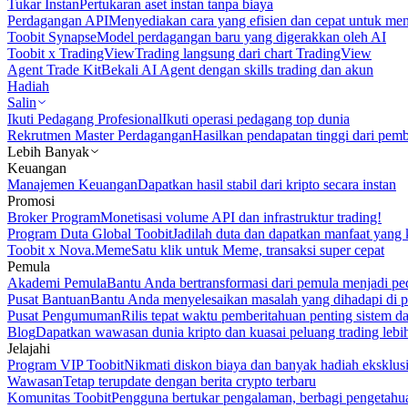
Tukar Instan
Pertukaran aset instan tanpa biaya
Perdagangan API
Menyediakan cara yang efisien dan cepat untuk m
Toobit Synapse
Model perdagangan baru yang digerakkan oleh AI
Toobit x TradingView
Trading langsung dari chart TradingView
Agent Trade Kit
Bekali AI Agent dengan skills trading dan akun
Hadiah
Salin
Ikuti Pedagang Profesional
Ikuti operasi pedagang top dunia
Rekrutmen Master Perdagangan
Hasilkan pendapatan tinggi dari pem
Lebih Banyak
Keuangan
Manajemen Keuangan
Dapatkan hasil stabil dari kripto secara instan
Promosi
Broker Program
Monetisasi volume API dan infrastruktur trading!
Program Duta Global Toobit
Jadilah duta dan dapatkan manfaat yang 
Toobit x Nova.Meme
Satu klik untuk Meme, transaksi super cepat
Pemula
Akademi Pemula
Bantu Anda bertransformasi dari pemula menjadi pe
Pusat Bantuan
Bantu Anda menyelesaikan masalah yang dihadapi di p
Pusat Pengumuman
Rilis tepat waktu pemberitahuan penting sistem 
Blog
Dapatkan wawasan dunia kripto dan kuasai peluang trading lebi
Jelajahi
Program VIP Toobit
Nikmati diskon biaya dan banyak hadiah eksklusi
Wawasan
Tetap terupdate dengan berita crypto terbaru
Komunitas Toobit
Pengguna bertukar pengalaman, berbagi pengetahu