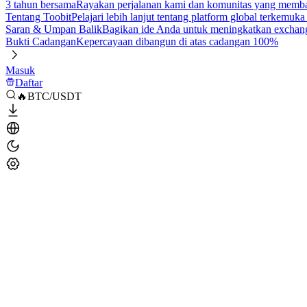
3 tahun bersama
Rayakan perjalanan kami dan komunitas yang mem
Tentang Toobit
Pelajari lebih lanjut tentang platform global terkemuk
Saran & Umpan Balik
Bagikan ide Anda untuk meningkatkan exchan
Bukti Cadangan
Kepercayaan dibangun di atas cadangan 100%
Masuk
Daftar
🔥BTC/USDT