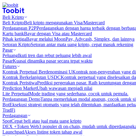
Beli Kripto
Beli Kripto
Beli kripto menggunakan Visa/Mastercard
Perdagangan P2P
Perdagangkan dengan harga terbaik dengan berbaga
Kartu bank
Bayar dengan Visa atau Mastercard
Pihak ketiga
Bayar melalui MoonPay, Advcash, Simplex, dan lainnya
Setoran Kripto
Setoran antar mata uang kripto, cepat masuk rekening
Pasar
Peluang
Ikuti tren dan rebut peluang lebih awal
Pasar
Kuasai dinamika pasar secara tepat waktu
Futures
Kontrak Perpetual Berdenominasi U
Kontrak non-penyerahan yang d
Kontrak Berkelanjutan USDC
Kontrak perpetual yang diselesaikan
Kontrak Peristiwa
Prediksi pergerakan pasar. Raih keuntungan denga
Prediction Market
Ubah wawasan menjadi nilai
Lite Perpetual
Mode trading yang sederhana, cocok untuk pemula.
Perdagangan Demo
Tanpa memerlukan modal apapun, cocok untuk sim
Bot
Eksekusi strategi otomatis yang telah ditentukan, manfaatkan peluan
TradFi
Perdagangan
Spot
Cepat beli atau jual mata uang kripto
DEX +
Token Web3 populer di on-chain, mudah untuk diperdagangk
Launchpad
Akses listing token tahap awal