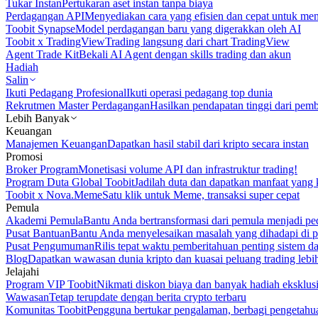
Tukar Instan
Pertukaran aset instan tanpa biaya
Perdagangan API
Menyediakan cara yang efisien dan cepat untuk m
Toobit Synapse
Model perdagangan baru yang digerakkan oleh AI
Toobit x TradingView
Trading langsung dari chart TradingView
Agent Trade Kit
Bekali AI Agent dengan skills trading dan akun
Hadiah
Salin
Ikuti Pedagang Profesional
Ikuti operasi pedagang top dunia
Rekrutmen Master Perdagangan
Hasilkan pendapatan tinggi dari pem
Lebih Banyak
Keuangan
Manajemen Keuangan
Dapatkan hasil stabil dari kripto secara instan
Promosi
Broker Program
Monetisasi volume API dan infrastruktur trading!
Program Duta Global Toobit
Jadilah duta dan dapatkan manfaat yang 
Toobit x Nova.Meme
Satu klik untuk Meme, transaksi super cepat
Pemula
Akademi Pemula
Bantu Anda bertransformasi dari pemula menjadi pe
Pusat Bantuan
Bantu Anda menyelesaikan masalah yang dihadapi di p
Pusat Pengumuman
Rilis tepat waktu pemberitahuan penting sistem 
Blog
Dapatkan wawasan dunia kripto dan kuasai peluang trading lebi
Jelajahi
Program VIP Toobit
Nikmati diskon biaya dan banyak hadiah eksklusi
Wawasan
Tetap terupdate dengan berita crypto terbaru
Komunitas Toobit
Pengguna bertukar pengalaman, berbagi pengetahu