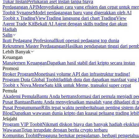
Tukar Instan
Pertukaran aset instan tanpa biaya
Perdagangan API
Menyediakan cara yang efisien dan cepat untuk m
Toobit Synapse
Model perdagangan baru yang digerakkan oleh AI
Toobit x TradingView
Trading langsung dari chart TradingView
Agent Trade Kit
Bekali AI Agent dengan skills trading dan akun
Hadiah
Salin
Ikuti Pedagang Profesional
Ikuti operasi pedagang top dunia
Rekrutmen Master Perdagangan
Hasilkan pendapatan tinggi dari pem
Lebih Banyak
Keuangan
Manajemen Keuangan
Dapatkan hasil stabil dari kripto secara instan
Promosi
Broker Program
Monetisasi volume API dan infrastruktur trading!
Program Duta Global Toobit
Jadilah duta dan dapatkan manfaat yang 
Toobit x Nova.Meme
Satu klik untuk Meme, transaksi super cepat
Pemula
Akademi Pemula
Bantu Anda bertransformasi dari pemula menjadi pe
Pusat Bantuan
Bantu Anda menyelesaikan masalah yang dihadapi di p
Pusat Pengumuman
Rilis tepat waktu pemberitahuan penting sistem 
Blog
Dapatkan wawasan dunia kripto dan kuasai peluang trading lebi
Jelajahi
Program VIP Toobit
Nikmati diskon biaya dan banyak hadiah eksklusi
Wawasan
Tetap terupdate dengan berita crypto terbaru
Komunitas Toobit
Pengguna bertukar pengalaman, berbagi pengetahu