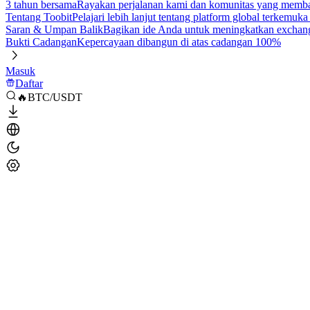
3 tahun bersama
Rayakan perjalanan kami dan komunitas yang mem
Tentang Toobit
Pelajari lebih lanjut tentang platform global terkemuk
Saran & Umpan Balik
Bagikan ide Anda untuk meningkatkan exchan
Bukti Cadangan
Kepercayaan dibangun di atas cadangan 100%
Masuk
Daftar
🔥BTC/USDT