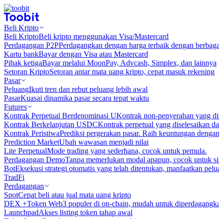
Beli Kripto
Beli Kripto
Beli kripto menggunakan Visa/Mastercard
Perdagangan P2P
Perdagangkan dengan harga terbaik dengan berbaga
Kartu bank
Bayar dengan Visa atau Mastercard
Pihak ketiga
Bayar melalui MoonPay, Advcash, Simplex, dan lainnya
Setoran Kripto
Setoran antar mata uang kripto, cepat masuk rekening
Pasar
Peluang
Ikuti tren dan rebut peluang lebih awal
Pasar
Kuasai dinamika pasar secara tepat waktu
Futures
Kontrak Perpetual Berdenominasi U
Kontrak non-penyerahan yang d
Kontrak Berkelanjutan USDC
Kontrak perpetual yang diselesaikan
Kontrak Peristiwa
Prediksi pergerakan pasar. Raih keuntungan denga
Prediction Market
Ubah wawasan menjadi nilai
Lite Perpetual
Mode trading yang sederhana, cocok untuk pemula.
Perdagangan Demo
Tanpa memerlukan modal apapun, cocok untuk sim
Bot
Eksekusi strategi otomatis yang telah ditentukan, manfaatkan peluan
TradFi
Perdagangan
Spot
Cepat beli atau jual mata uang kripto
DEX +
Token Web3 populer di on-chain, mudah untuk diperdagangk
Launchpad
Akses listing token tahap awal