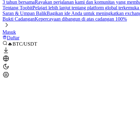
3 tahun bersama
Rayakan perjalanan kami dan komunitas yang mem
Tentang Toobit
Pelajari lebih lanjut tentang platform global terkemuk
Saran & Umpan Balik
Bagikan ide Anda untuk meningkatkan exchan
Bukti Cadangan
Kepercayaan dibangun di atas cadangan 100%
Masuk
Daftar
🔥BTC/USDT