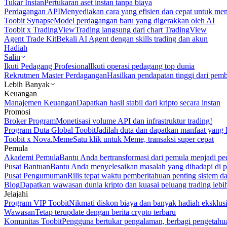
Tukar Instan
Pertukaran aset instan tanpa biaya
Perdagangan API
Menyediakan cara yang efisien dan cepat untuk m
Toobit Synapse
Model perdagangan baru yang digerakkan oleh AI
Toobit x TradingView
Trading langsung dari chart TradingView
Agent Trade Kit
Bekali AI Agent dengan skills trading dan akun
Hadiah
Salin
Ikuti Pedagang Profesional
Ikuti operasi pedagang top dunia
Rekrutmen Master Perdagangan
Hasilkan pendapatan tinggi dari pem
Lebih Banyak
Keuangan
Manajemen Keuangan
Dapatkan hasil stabil dari kripto secara instan
Promosi
Broker Program
Monetisasi volume API dan infrastruktur trading!
Program Duta Global Toobit
Jadilah duta dan dapatkan manfaat yang 
Toobit x Nova.Meme
Satu klik untuk Meme, transaksi super cepat
Pemula
Akademi Pemula
Bantu Anda bertransformasi dari pemula menjadi pe
Pusat Bantuan
Bantu Anda menyelesaikan masalah yang dihadapi di p
Pusat Pengumuman
Rilis tepat waktu pemberitahuan penting sistem 
Blog
Dapatkan wawasan dunia kripto dan kuasai peluang trading lebi
Jelajahi
Program VIP Toobit
Nikmati diskon biaya dan banyak hadiah eksklusi
Wawasan
Tetap terupdate dengan berita crypto terbaru
Komunitas Toobit
Pengguna bertukar pengalaman, berbagi pengetahu