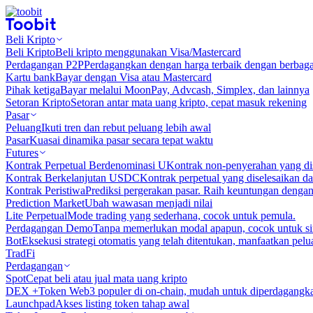
Beli Kripto
Beli Kripto
Beli kripto menggunakan Visa/Mastercard
Perdagangan P2P
Perdagangkan dengan harga terbaik dengan berbaga
Kartu bank
Bayar dengan Visa atau Mastercard
Pihak ketiga
Bayar melalui MoonPay, Advcash, Simplex, dan lainnya
Setoran Kripto
Setoran antar mata uang kripto, cepat masuk rekening
Pasar
Peluang
Ikuti tren dan rebut peluang lebih awal
Pasar
Kuasai dinamika pasar secara tepat waktu
Futures
Kontrak Perpetual Berdenominasi U
Kontrak non-penyerahan yang d
Kontrak Berkelanjutan USDC
Kontrak perpetual yang diselesaikan
Kontrak Peristiwa
Prediksi pergerakan pasar. Raih keuntungan denga
Prediction Market
Ubah wawasan menjadi nilai
Lite Perpetual
Mode trading yang sederhana, cocok untuk pemula.
Perdagangan Demo
Tanpa memerlukan modal apapun, cocok untuk sim
Bot
Eksekusi strategi otomatis yang telah ditentukan, manfaatkan peluan
TradFi
Perdagangan
Spot
Cepat beli atau jual mata uang kripto
DEX +
Token Web3 populer di on-chain, mudah untuk diperdagangk
Launchpad
Akses listing token tahap awal