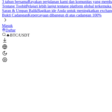
3 tahun bersama
Rayakan perjalanan kami dan komunitas yang mem
Tentang Toobit
Pelajari lebih lanjut tentang platform global terkemuk
Saran & Umpan Balik
Bagikan ide Anda untuk meningkatkan exchan
Bukti Cadangan
Kepercayaan dibangun di atas cadangan 100%
Masuk
Daftar
🔥BTC/USDT