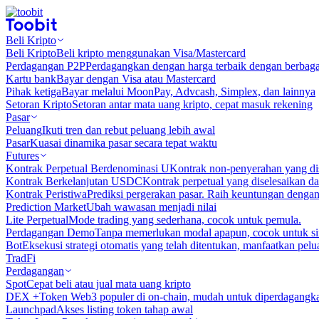
Beli Kripto
Beli Kripto
Beli kripto menggunakan Visa/Mastercard
Perdagangan P2P
Perdagangkan dengan harga terbaik dengan berbaga
Kartu bank
Bayar dengan Visa atau Mastercard
Pihak ketiga
Bayar melalui MoonPay, Advcash, Simplex, dan lainnya
Setoran Kripto
Setoran antar mata uang kripto, cepat masuk rekening
Pasar
Peluang
Ikuti tren dan rebut peluang lebih awal
Pasar
Kuasai dinamika pasar secara tepat waktu
Futures
Kontrak Perpetual Berdenominasi U
Kontrak non-penyerahan yang d
Kontrak Berkelanjutan USDC
Kontrak perpetual yang diselesaikan
Kontrak Peristiwa
Prediksi pergerakan pasar. Raih keuntungan denga
Prediction Market
Ubah wawasan menjadi nilai
Lite Perpetual
Mode trading yang sederhana, cocok untuk pemula.
Perdagangan Demo
Tanpa memerlukan modal apapun, cocok untuk sim
Bot
Eksekusi strategi otomatis yang telah ditentukan, manfaatkan peluan
TradFi
Perdagangan
Spot
Cepat beli atau jual mata uang kripto
DEX +
Token Web3 populer di on-chain, mudah untuk diperdagangk
Launchpad
Akses listing token tahap awal