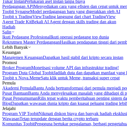
Tukar Instan
Pertukaran aset instan tanpa biaya
Perdagangan API
Menyediakan cara yang efisien dan cepat untuk m
Toobit Synapse
Model perdagangan baru yang digerakkan oleh AI
Toobit x TradingView
Trading langsung dari chart TradingView
Agent Trade Kit
Bekali AI Agent dengan skills trading dan akun
Hadiah
Salin
Ikuti Pedagang Profesional
Ikuti operasi pedagang top dunia
Rekrutmen Master Perdagangan
Hasilkan pendapatan tinggi dari pem
Lebih Banyak
Keuangan
Manajemen Keuangan
Dapatkan hasil stabil dari kripto secara instan
Promosi
Broker Program
Monetisasi volume API dan infrastruktur trading!
Program Duta Global Toobit
Jadilah duta dan dapatkan manfaat yang 
Toobit x Nova.Meme
Satu klik untuk Meme, transaksi super cepat
Pemula
Akademi Pemula
Bantu Anda bertransformasi dari pemula menjadi pe
Pusat Bantuan
Bantu Anda menyelesaikan masalah yang dihadapi di p
Pusat Pengumuman
Rilis tepat waktu pemberitahuan penting sistem 
Blog
Dapatkan wawasan dunia kripto dan kuasai peluang trading lebi
Jelajahi
Program VIP Toobit
Nikmati diskon biaya dan banyak hadiah eksklusi
Wawasan
Tetap terupdate dengan berita crypto terbaru
Komunitas Toobit
Pengguna bertukar pengalaman, berbagi pengetahu