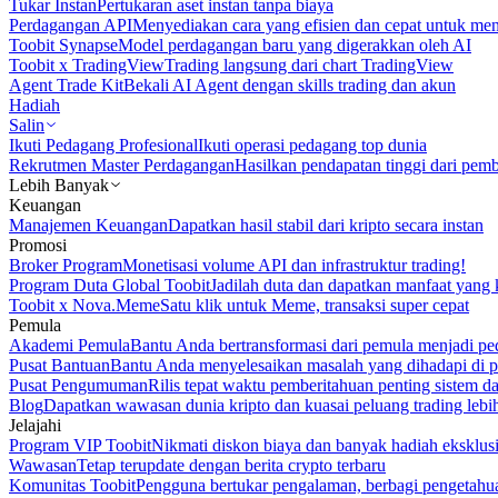
Tukar Instan
Pertukaran aset instan tanpa biaya
Perdagangan API
Menyediakan cara yang efisien dan cepat untuk m
Toobit Synapse
Model perdagangan baru yang digerakkan oleh AI
Toobit x TradingView
Trading langsung dari chart TradingView
Agent Trade Kit
Bekali AI Agent dengan skills trading dan akun
Hadiah
Salin
Ikuti Pedagang Profesional
Ikuti operasi pedagang top dunia
Rekrutmen Master Perdagangan
Hasilkan pendapatan tinggi dari pem
Lebih Banyak
Keuangan
Manajemen Keuangan
Dapatkan hasil stabil dari kripto secara instan
Promosi
Broker Program
Monetisasi volume API dan infrastruktur trading!
Program Duta Global Toobit
Jadilah duta dan dapatkan manfaat yang 
Toobit x Nova.Meme
Satu klik untuk Meme, transaksi super cepat
Pemula
Akademi Pemula
Bantu Anda bertransformasi dari pemula menjadi pe
Pusat Bantuan
Bantu Anda menyelesaikan masalah yang dihadapi di p
Pusat Pengumuman
Rilis tepat waktu pemberitahuan penting sistem 
Blog
Dapatkan wawasan dunia kripto dan kuasai peluang trading lebi
Jelajahi
Program VIP Toobit
Nikmati diskon biaya dan banyak hadiah eksklusi
Wawasan
Tetap terupdate dengan berita crypto terbaru
Komunitas Toobit
Pengguna bertukar pengalaman, berbagi pengetahu