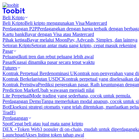
Beli Kripto
Beli Kripto
Beli kripto menggunakan Visa/Mastercard
Perdagangan P2P
Perdagangkan dengan harga terbaik dengan berbaga
Kartu bank
Bayar dengan Visa atau Mastercard
Pihak ketiga
Bayar melalui MoonPay, Advcash, Simplex, dan lainnya
Setoran Kripto
Setoran antar mata uang kripto, cepat masuk rekening
Pasar
Peluang
Ikuti tren dan rebut peluang lebih awal
Pasar
Kuasai dinamika pasar secara tepat waktu
Futures
Kontrak Perpetual Berdenominasi U
Kontrak non-penyerahan yang d
Kontrak Berkelanjutan USDC
Kontrak perpetual yang diselesaikan
Kontrak Peristiwa
Prediksi pergerakan pasar. Raih keuntungan denga
Prediction Market
Ubah wawasan menjadi nilai
Lite Perpetual
Mode trading yang sederhana, cocok untuk pemula.
Perdagangan Demo
Tanpa memerlukan modal apapun, cocok untuk sim
Bot
Eksekusi strategi otomatis yang telah ditentukan, manfaatkan peluan
TradFi
Perdagangan
Spot
Cepat beli atau jual mata uang kripto
DEX +
Token Web3 populer di on-chain, mudah untuk diperdagangk
Launchpad
Akses listing token tahap awal