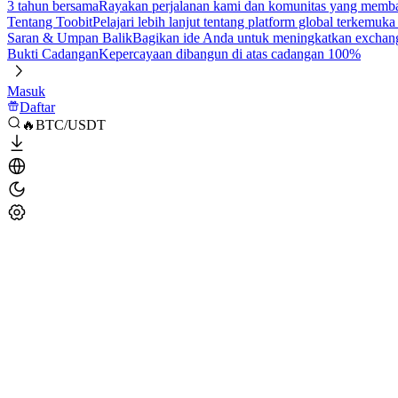
3 tahun bersama
Rayakan perjalanan kami dan komunitas yang mem
Tentang Toobit
Pelajari lebih lanjut tentang platform global terkemuk
Saran & Umpan Balik
Bagikan ide Anda untuk meningkatkan exchan
Bukti Cadangan
Kepercayaan dibangun di atas cadangan 100%
Masuk
Daftar
🔥BTC/USDT