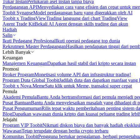
Tukar Instan
Pertukaran aset instan tanpa biaya
Perdagangan API
Menyediakan cara yang efisien dan cepat untuk m
Toobit Synapse
Model perdagangan baru yang digerakkan oleh AI
Toobit x TradingView
Trading langsung dari chart TradingView
Agent Trade Kit
Bekali AI Agent dengan skills trading dan akun
Hadiah
Salin
Ikuti Pedagang Profesional
Ikuti operasi pedagang top dunia
Rekrutmen Master Perdagangan
Hasilkan pendapatan tinggi dari pem
Lebih Banyak
Keuangan
Manajemen Keuangan
Dapatkan hasil stabil dari kripto secara instan
Promosi
Broker Program
Monetisasi volume API dan infrastruktur trading!
Program Duta Global Toobit
Jadilah duta dan dapatkan manfaat yang 
Toobit x Nova.Meme
Satu klik untuk Meme, transaksi super cepat
Pemula
Akademi Pemula
Bantu Anda bertransformasi dari pemula menjadi pe
Pusat Bantuan
Bantu Anda menyelesaikan masalah yang dihadapi di p
Pusat Pengumuman
Rilis tepat waktu pemberitahuan penting sistem 
Blog
Dapatkan wawasan dunia kripto dan kuasai peluang trading lebi
Jelajahi
Program VIP Toobit
Nikmati diskon biaya dan banyak hadiah eksklusi
Wawasan
Tetap terupdate dengan berita crypto terbaru
Komunitas Toobit
Pengguna bertukar pengalaman, berbagi pengetahu