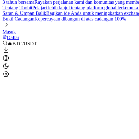
3 tahun bersama
Rayakan perjalanan kami dan komunitas yang mem
Tentang Toobit
Pelajari lebih lanjut tentang platform global terkemuk
Saran & Umpan Balik
Bagikan ide Anda untuk meningkatkan exchan
Bukti Cadangan
Kepercayaan dibangun di atas cadangan 100%
Masuk
Daftar
🔥BTC/USDT