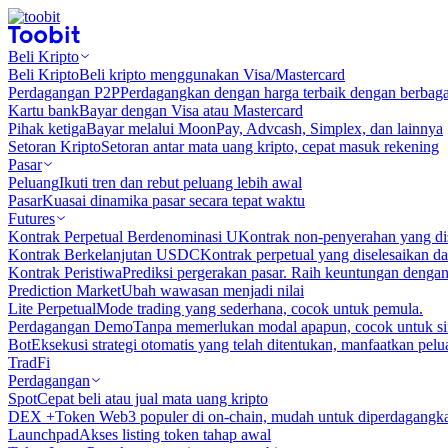
Beli Kripto
Beli Kripto
Beli kripto menggunakan Visa/Mastercard
Perdagangan P2P
Perdagangkan dengan harga terbaik dengan berbaga
Kartu bank
Bayar dengan Visa atau Mastercard
Pihak ketiga
Bayar melalui MoonPay, Advcash, Simplex, dan lainnya
Setoran Kripto
Setoran antar mata uang kripto, cepat masuk rekening
Pasar
Peluang
Ikuti tren dan rebut peluang lebih awal
Pasar
Kuasai dinamika pasar secara tepat waktu
Futures
Kontrak Perpetual Berdenominasi U
Kontrak non-penyerahan yang d
Kontrak Berkelanjutan USDC
Kontrak perpetual yang diselesaikan
Kontrak Peristiwa
Prediksi pergerakan pasar. Raih keuntungan denga
Prediction Market
Ubah wawasan menjadi nilai
Lite Perpetual
Mode trading yang sederhana, cocok untuk pemula.
Perdagangan Demo
Tanpa memerlukan modal apapun, cocok untuk sim
Bot
Eksekusi strategi otomatis yang telah ditentukan, manfaatkan peluan
TradFi
Perdagangan
Spot
Cepat beli atau jual mata uang kripto
DEX +
Token Web3 populer di on-chain, mudah untuk diperdagangk
Launchpad
Akses listing token tahap awal