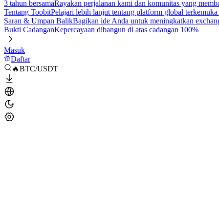
3 tahun bersama
Rayakan perjalanan kami dan komunitas yang mem
Tentang Toobit
Pelajari lebih lanjut tentang platform global terkemuk
Saran & Umpan Balik
Bagikan ide Anda untuk meningkatkan exchan
Bukti Cadangan
Kepercayaan dibangun di atas cadangan 100%
Masuk
Daftar
🔥BTC/USDT