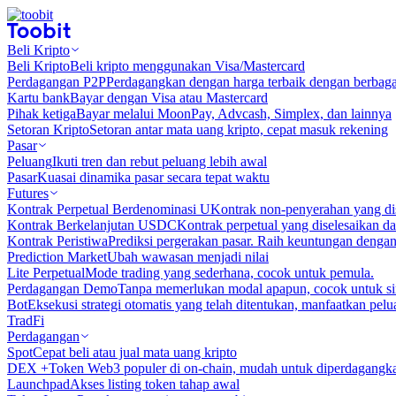
Beli Kripto
Beli Kripto
Beli kripto menggunakan Visa/Mastercard
Perdagangan P2P
Perdagangkan dengan harga terbaik dengan berbaga
Kartu bank
Bayar dengan Visa atau Mastercard
Pihak ketiga
Bayar melalui MoonPay, Advcash, Simplex, dan lainnya
Setoran Kripto
Setoran antar mata uang kripto, cepat masuk rekening
Pasar
Peluang
Ikuti tren dan rebut peluang lebih awal
Pasar
Kuasai dinamika pasar secara tepat waktu
Futures
Kontrak Perpetual Berdenominasi U
Kontrak non-penyerahan yang d
Kontrak Berkelanjutan USDC
Kontrak perpetual yang diselesaikan
Kontrak Peristiwa
Prediksi pergerakan pasar. Raih keuntungan denga
Prediction Market
Ubah wawasan menjadi nilai
Lite Perpetual
Mode trading yang sederhana, cocok untuk pemula.
Perdagangan Demo
Tanpa memerlukan modal apapun, cocok untuk sim
Bot
Eksekusi strategi otomatis yang telah ditentukan, manfaatkan peluan
TradFi
Perdagangan
Spot
Cepat beli atau jual mata uang kripto
DEX +
Token Web3 populer di on-chain, mudah untuk diperdagangk
Launchpad
Akses listing token tahap awal