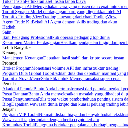
Tukar Instan
Pertukaran aset instan tanpa biaya
Perdagangan API
Menyediakan cara yang efisien dan cepat untuk m
Toobit Synapse
Model perdagangan baru yang digerakkan oleh AI
Toobit x TradingView
Trading langsung dari chart TradingView
Agent Trade Kit
Bekali AI Agent dengan skills trading dan akun
Hadiah
Salin
Ikuti Pedagang Profesional
Ikuti operasi pedagang top dunia
Rekrutmen Master Perdagangan
Hasilkan pendapatan tinggi dari pem
Lebih Banyak
Keuangan
Manajemen Keuangan
Dapatkan hasil stabil dari kripto secara instan
Promosi
Broker Program
Monetisasi volume API dan infrastruktur trading!
Program Duta Global Toobit
Jadilah duta dan dapatkan manfaat yang 
Toobit x Nova.Meme
Satu klik untuk Meme, transaksi super cepat
Pemula
Akademi Pemula
Bantu Anda bertransformasi dari pemula menjadi pe
Pusat Bantuan
Bantu Anda menyelesaikan masalah yang dihadapi di p
Pusat Pengumuman
Rilis tepat waktu pemberitahuan penting sistem 
Blog
Dapatkan wawasan dunia kripto dan kuasai peluang trading lebi
Jelajahi
Program VIP Toobit
Nikmati diskon biaya dan banyak hadiah eksklusi
Wawasan
Tetap terupdate dengan berita crypto terbaru
Komunitas Toobit
Pengguna bertukar pengalaman, berbagi pengetahu