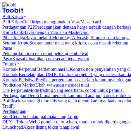
Beli Kripto
Beli Kripto
Beli kripto menggunakan Visa/Mastercard
Perdagangan P2P
Perdagangkan dengan harga terbaik dengan berbaga
Kartu bank
Bayar dengan Visa atau Mastercard
Pihak ketiga
Bayar melalui MoonPay, Advcash, Simplex, dan lainnya
Setoran Kripto
Setoran antar mata uang kripto, cepat masuk rekening
Pasar
Peluang
Ikuti tren dan rebut peluang lebih awal
Pasar
Kuasai dinamika pasar secara tepat waktu
Futures
Kontrak Perpetual Berdenominasi U
Kontrak non-penyerahan yang d
Kontrak Berkelanjutan USDC
Kontrak perpetual yang diselesaikan
Kontrak Peristiwa
Prediksi pergerakan pasar. Raih keuntungan denga
Prediction Market
Ubah wawasan menjadi nilai
Lite Perpetual
Mode trading yang sederhana, cocok untuk pemula.
Perdagangan Demo
Tanpa memerlukan modal apapun, cocok untuk sim
Bot
Eksekusi strategi otomatis yang telah ditentukan, manfaatkan peluan
TradFi
Perdagangan
Spot
Cepat beli atau jual mata uang kripto
DEX +
Token Web3 populer di on-chain, mudah untuk diperdagangk
Launchpad
Akses listing token tahap awal