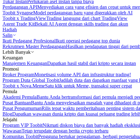
Tukar Instan
Pertukaran aset instan tanpa biaya
Perdagangan API
Menyediakan cara yang efisien dan cepat untuk m
Toobit Synapse
Model perdagangan baru yang digerakkan oleh AI
Toobit x TradingView
Trading langsung dari chart TradingView
Agent Trade Kit
Bekali AI Agent dengan skills trading dan akun
Hadiah
Salin
Ikuti Pedagang Profesional
Ikuti operasi pedagang top dunia
Rekrutmen Master Perdagangan
Hasilkan pendapatan tinggi dari pem
Lebih Banyak
Keuangan
Manajemen Keuangan
Dapatkan hasil stabil dari kripto secara instan
Promosi
Broker Program
Monetisasi volume API dan infrastruktur trading!
Program Duta Global Toobit
Jadilah duta dan dapatkan manfaat yang 
Toobit x Nova.Meme
Satu klik untuk Meme, transaksi super cepat
Pemula
Akademi Pemula
Bantu Anda bertransformasi dari pemula menjadi pe
Pusat Bantuan
Bantu Anda menyelesaikan masalah yang dihadapi di p
Pusat Pengumuman
Rilis tepat waktu pemberitahuan penting sistem 
Blog
Dapatkan wawasan dunia kripto dan kuasai peluang trading lebi
Jelajahi
Program VIP Toobit
Nikmati diskon biaya dan banyak hadiah eksklusi
Wawasan
Tetap terupdate dengan berita crypto terbaru
Komunitas Toobit
Pengguna bertukar pengalaman, berbagi pengetahu