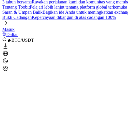
3 tahun bersama
Rayakan perjalanan kami dan komunitas yang mem
Tentang Toobit
Pelajari lebih lanjut tentang platform global terkemuk
Saran & Umpan Balik
Bagikan ide Anda untuk meningkatkan exchan
Bukti Cadangan
Kepercayaan dibangun di atas cadangan 100%
Masuk
Daftar
🔥BTC/USDT