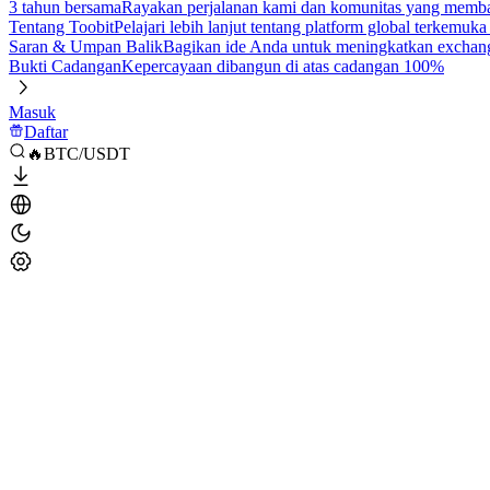
3 tahun bersama
Rayakan perjalanan kami dan komunitas yang mem
Tentang Toobit
Pelajari lebih lanjut tentang platform global terkemuk
Saran & Umpan Balik
Bagikan ide Anda untuk meningkatkan exchan
Bukti Cadangan
Kepercayaan dibangun di atas cadangan 100%
Masuk
Daftar
🔥BTC/USDT