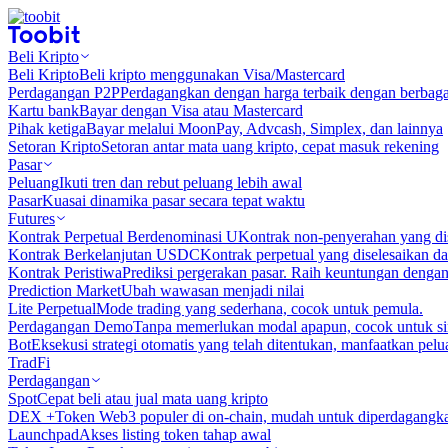
Beli Kripto
Beli Kripto
Beli kripto menggunakan Visa/Mastercard
Perdagangan P2P
Perdagangkan dengan harga terbaik dengan berbaga
Kartu bank
Bayar dengan Visa atau Mastercard
Pihak ketiga
Bayar melalui MoonPay, Advcash, Simplex, dan lainnya
Setoran Kripto
Setoran antar mata uang kripto, cepat masuk rekening
Pasar
Peluang
Ikuti tren dan rebut peluang lebih awal
Pasar
Kuasai dinamika pasar secara tepat waktu
Futures
Kontrak Perpetual Berdenominasi U
Kontrak non-penyerahan yang d
Kontrak Berkelanjutan USDC
Kontrak perpetual yang diselesaikan
Kontrak Peristiwa
Prediksi pergerakan pasar. Raih keuntungan denga
Prediction Market
Ubah wawasan menjadi nilai
Lite Perpetual
Mode trading yang sederhana, cocok untuk pemula.
Perdagangan Demo
Tanpa memerlukan modal apapun, cocok untuk sim
Bot
Eksekusi strategi otomatis yang telah ditentukan, manfaatkan peluan
TradFi
Perdagangan
Spot
Cepat beli atau jual mata uang kripto
DEX +
Token Web3 populer di on-chain, mudah untuk diperdagangk
Launchpad
Akses listing token tahap awal