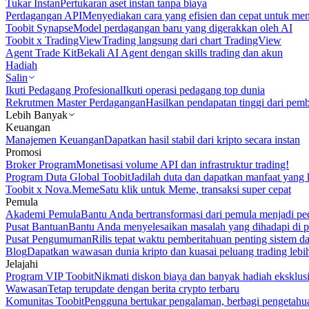
Tukar Instan
Pertukaran aset instan tanpa biaya
Perdagangan API
Menyediakan cara yang efisien dan cepat untuk m
Toobit Synapse
Model perdagangan baru yang digerakkan oleh AI
Toobit x TradingView
Trading langsung dari chart TradingView
Agent Trade Kit
Bekali AI Agent dengan skills trading dan akun
Hadiah
Salin
Ikuti Pedagang Profesional
Ikuti operasi pedagang top dunia
Rekrutmen Master Perdagangan
Hasilkan pendapatan tinggi dari pem
Lebih Banyak
Keuangan
Manajemen Keuangan
Dapatkan hasil stabil dari kripto secara instan
Promosi
Broker Program
Monetisasi volume API dan infrastruktur trading!
Program Duta Global Toobit
Jadilah duta dan dapatkan manfaat yang 
Toobit x Nova.Meme
Satu klik untuk Meme, transaksi super cepat
Pemula
Akademi Pemula
Bantu Anda bertransformasi dari pemula menjadi pe
Pusat Bantuan
Bantu Anda menyelesaikan masalah yang dihadapi di p
Pusat Pengumuman
Rilis tepat waktu pemberitahuan penting sistem 
Blog
Dapatkan wawasan dunia kripto dan kuasai peluang trading lebi
Jelajahi
Program VIP Toobit
Nikmati diskon biaya dan banyak hadiah eksklusi
Wawasan
Tetap terupdate dengan berita crypto terbaru
Komunitas Toobit
Pengguna bertukar pengalaman, berbagi pengetahu