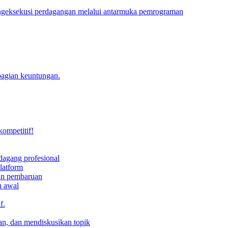
engeksekusi perdagangan melalui antarmuka pemrograman
bagian keuntungan.
kompetitif!
dagang profesional
latform
dan pembaruan
h awal
f.
an, dan mendiskusikan topik