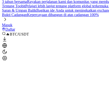
3 tahun bersama
Rayakan perjalanan kami dan komunitas yang mem
Tentang Toobit
Pelajari lebih lanjut tentang platform global terkemuk
Saran & Umpan Balik
Bagikan ide Anda untuk meningkatkan exchan
Bukti Cadangan
Kepercayaan dibangun di atas cadangan 100%
Masuk
Daftar
🔥BTC/USDT