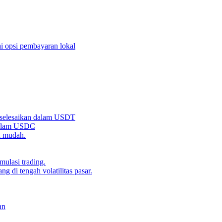
i opsi pembayaran lokal
iselesaikan dalam USDT
 dalam USDC
n mudah.
ulasi trading.
g di tengah volatilitas pasar.
an