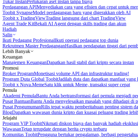
Tukar Instan
Pertukaran aset instan tanpa biaya
Perdagangan API
Menyediakan cara yang efisien dan cepat untuk m
Toobit Synapse
Model perdagangan baru yang digerakkan oleh AI
Toobit x TradingView
Trading langsung dari chart TradingView
Agent Trade Kit
Bekali AI Agent dengan skills trading dan akun
Hadiah
Salin
Ikuti Pedagang Profesional
Ikuti operasi pedagang top dunia
Rekrutmen Master Perdagangan
Hasilkan pendapatan tinggi dari pem
Lebih Banyak
Keuangan
Manajemen Keuangan
Dapatkan hasil stabil dari kripto secara instan
Promosi
Broker Program
Monetisasi volume API dan infrastruktur trading!
Program Duta Global Toobit
Jadilah duta dan dapatkan manfaat yang 
Toobit x Nova.Meme
Satu klik untuk Meme, transaksi super cepat
Pemula
Akademi Pemula
Bantu Anda bertransformasi dari pemula menjadi pe
Pusat Bantuan
Bantu Anda menyelesaikan masalah yang dihadapi di p
Pusat Pengumuman
Rilis tepat waktu pemberitahuan penting sistem 
Blog
Dapatkan wawasan dunia kripto dan kuasai peluang trading lebi
Jelajahi
Program VIP Toobit
Nikmati diskon biaya dan banyak hadiah eksklusi
Wawasan
Tetap terupdate dengan berita crypto terbaru
Komunitas Toobit
Pengguna bertukar pengalaman, berbagi pengetahu