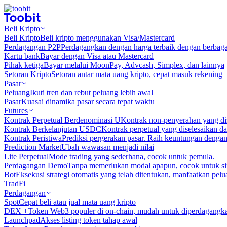
Beli Kripto
Beli Kripto
Beli kripto menggunakan Visa/Mastercard
Perdagangan P2P
Perdagangkan dengan harga terbaik dengan berbaga
Kartu bank
Bayar dengan Visa atau Mastercard
Pihak ketiga
Bayar melalui MoonPay, Advcash, Simplex, dan lainnya
Setoran Kripto
Setoran antar mata uang kripto, cepat masuk rekening
Pasar
Peluang
Ikuti tren dan rebut peluang lebih awal
Pasar
Kuasai dinamika pasar secara tepat waktu
Futures
Kontrak Perpetual Berdenominasi U
Kontrak non-penyerahan yang d
Kontrak Berkelanjutan USDC
Kontrak perpetual yang diselesaikan
Kontrak Peristiwa
Prediksi pergerakan pasar. Raih keuntungan denga
Prediction Market
Ubah wawasan menjadi nilai
Lite Perpetual
Mode trading yang sederhana, cocok untuk pemula.
Perdagangan Demo
Tanpa memerlukan modal apapun, cocok untuk sim
Bot
Eksekusi strategi otomatis yang telah ditentukan, manfaatkan peluan
TradFi
Perdagangan
Spot
Cepat beli atau jual mata uang kripto
DEX +
Token Web3 populer di on-chain, mudah untuk diperdagangk
Launchpad
Akses listing token tahap awal