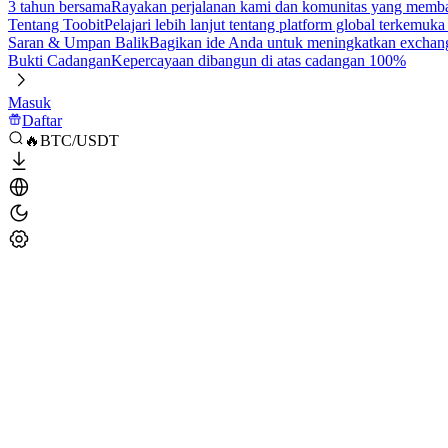
3 tahun bersama
Rayakan perjalanan kami dan komunitas yang mem
Tentang Toobit
Pelajari lebih lanjut tentang platform global terkemuk
Saran & Umpan Balik
Bagikan ide Anda untuk meningkatkan exchan
Bukti Cadangan
Kepercayaan dibangun di atas cadangan 100%
Masuk
Daftar
🔥BTC/USDT