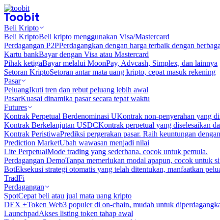
Beli Kripto
Beli Kripto
Beli kripto menggunakan Visa/Mastercard
Perdagangan P2P
Perdagangkan dengan harga terbaik dengan berbaga
Kartu bank
Bayar dengan Visa atau Mastercard
Pihak ketiga
Bayar melalui MoonPay, Advcash, Simplex, dan lainnya
Setoran Kripto
Setoran antar mata uang kripto, cepat masuk rekening
Pasar
Peluang
Ikuti tren dan rebut peluang lebih awal
Pasar
Kuasai dinamika pasar secara tepat waktu
Futures
Kontrak Perpetual Berdenominasi U
Kontrak non-penyerahan yang d
Kontrak Berkelanjutan USDC
Kontrak perpetual yang diselesaikan
Kontrak Peristiwa
Prediksi pergerakan pasar. Raih keuntungan denga
Prediction Market
Ubah wawasan menjadi nilai
Lite Perpetual
Mode trading yang sederhana, cocok untuk pemula.
Perdagangan Demo
Tanpa memerlukan modal apapun, cocok untuk sim
Bot
Eksekusi strategi otomatis yang telah ditentukan, manfaatkan peluan
TradFi
Perdagangan
Spot
Cepat beli atau jual mata uang kripto
DEX +
Token Web3 populer di on-chain, mudah untuk diperdagangk
Launchpad
Akses listing token tahap awal