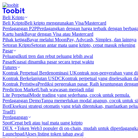
Beli Kripto
Beli Kripto
Beli kripto menggunakan Visa/Mastercard
Perdagangan P2P
Perdagangkan dengan harga terbaik dengan berbaga
Kartu bank
Bayar dengan Visa atau Mastercard
Pihak ketiga
Bayar melalui MoonPay, Advcash, Simplex, dan lainnya
Setoran Kripto
Setoran antar mata uang kripto, cepat masuk rekening
Pasar
Peluang
Ikuti tren dan rebut peluang lebih awal
Pasar
Kuasai dinamika pasar secara tepat waktu
Futures
Kontrak Perpetual Berdenominasi U
Kontrak non-penyerahan yang d
Kontrak Berkelanjutan USDC
Kontrak perpetual yang diselesaikan
Kontrak Peristiwa
Prediksi pergerakan pasar. Raih keuntungan denga
Prediction Market
Ubah wawasan menjadi nilai
Lite Perpetual
Mode trading yang sederhana, cocok untuk pemula.
Perdagangan Demo
Tanpa memerlukan modal apapun, cocok untuk sim
Bot
Eksekusi strategi otomatis yang telah ditentukan, manfaatkan peluan
TradFi
Perdagangan
Spot
Cepat beli atau jual mata uang kripto
DEX +
Token Web3 populer di on-chain, mudah untuk diperdagangk
Launchpad
Akses listing token tahap awal