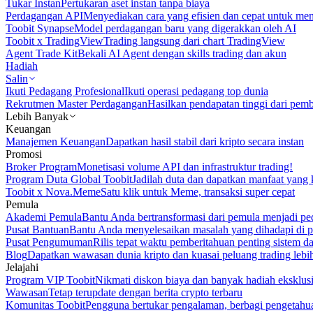
Tukar Instan
Pertukaran aset instan tanpa biaya
Perdagangan API
Menyediakan cara yang efisien dan cepat untuk m
Toobit Synapse
Model perdagangan baru yang digerakkan oleh AI
Toobit x TradingView
Trading langsung dari chart TradingView
Agent Trade Kit
Bekali AI Agent dengan skills trading dan akun
Hadiah
Salin
Ikuti Pedagang Profesional
Ikuti operasi pedagang top dunia
Rekrutmen Master Perdagangan
Hasilkan pendapatan tinggi dari pem
Lebih Banyak
Keuangan
Manajemen Keuangan
Dapatkan hasil stabil dari kripto secara instan
Promosi
Broker Program
Monetisasi volume API dan infrastruktur trading!
Program Duta Global Toobit
Jadilah duta dan dapatkan manfaat yang 
Toobit x Nova.Meme
Satu klik untuk Meme, transaksi super cepat
Pemula
Akademi Pemula
Bantu Anda bertransformasi dari pemula menjadi pe
Pusat Bantuan
Bantu Anda menyelesaikan masalah yang dihadapi di p
Pusat Pengumuman
Rilis tepat waktu pemberitahuan penting sistem 
Blog
Dapatkan wawasan dunia kripto dan kuasai peluang trading lebi
Jelajahi
Program VIP Toobit
Nikmati diskon biaya dan banyak hadiah eksklusi
Wawasan
Tetap terupdate dengan berita crypto terbaru
Komunitas Toobit
Pengguna bertukar pengalaman, berbagi pengetahu