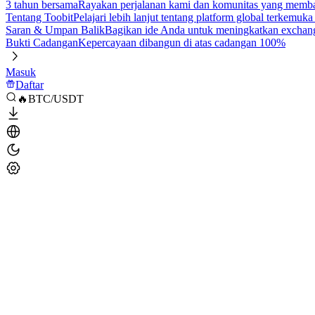
3 tahun bersama
Rayakan perjalanan kami dan komunitas yang mem
Tentang Toobit
Pelajari lebih lanjut tentang platform global terkemuk
Saran & Umpan Balik
Bagikan ide Anda untuk meningkatkan exchan
Bukti Cadangan
Kepercayaan dibangun di atas cadangan 100%
Masuk
Daftar
🔥BTC/USDT