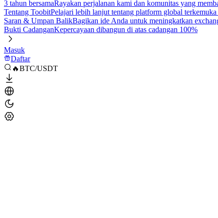
3 tahun bersama
Rayakan perjalanan kami dan komunitas yang mem
Tentang Toobit
Pelajari lebih lanjut tentang platform global terkemuk
Saran & Umpan Balik
Bagikan ide Anda untuk meningkatkan exchan
Bukti Cadangan
Kepercayaan dibangun di atas cadangan 100%
Masuk
Daftar
🔥BTC/USDT