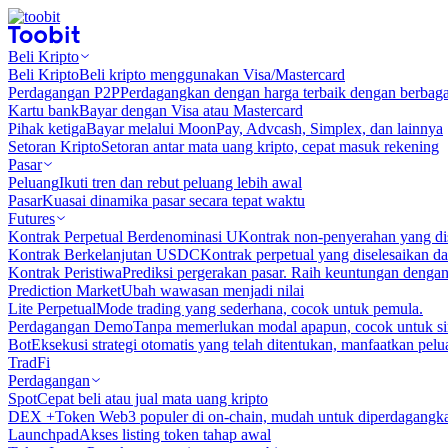
Beli Kripto
Beli Kripto
Beli kripto menggunakan Visa/Mastercard
Perdagangan P2P
Perdagangkan dengan harga terbaik dengan berbaga
Kartu bank
Bayar dengan Visa atau Mastercard
Pihak ketiga
Bayar melalui MoonPay, Advcash, Simplex, dan lainnya
Setoran Kripto
Setoran antar mata uang kripto, cepat masuk rekening
Pasar
Peluang
Ikuti tren dan rebut peluang lebih awal
Pasar
Kuasai dinamika pasar secara tepat waktu
Futures
Kontrak Perpetual Berdenominasi U
Kontrak non-penyerahan yang d
Kontrak Berkelanjutan USDC
Kontrak perpetual yang diselesaikan
Kontrak Peristiwa
Prediksi pergerakan pasar. Raih keuntungan denga
Prediction Market
Ubah wawasan menjadi nilai
Lite Perpetual
Mode trading yang sederhana, cocok untuk pemula.
Perdagangan Demo
Tanpa memerlukan modal apapun, cocok untuk sim
Bot
Eksekusi strategi otomatis yang telah ditentukan, manfaatkan peluan
TradFi
Perdagangan
Spot
Cepat beli atau jual mata uang kripto
DEX +
Token Web3 populer di on-chain, mudah untuk diperdagangk
Launchpad
Akses listing token tahap awal