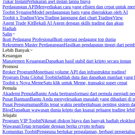
Tukar Instan
Pertukaran aset instan tanpa biaya
Perdagangan API
Menyediakan cara yang efisien dan cepat untuk m
Toobit Synapse
Model perdagangan baru yang digerakkan oleh AI
Toobit x TradingView
Trading langsung dari chart TradingView
Agent Trade Kit
Bekali AI Agent dengan skills trading dan akun
Hadiah
Salin
Ikuti Pedagang Profesional
Ikuti operasi pedagang top dunia
Rekrutmen Master Perdagangan
Hasilkan pendapatan tinggi dari pem
Lebih Banyak
Keuangan
Manajemen Keuangan
Dapatkan hasil stabil dari kripto secara instan
Promosi
Broker Program
Monetisasi volume API dan infrastruktur trading!
Program Duta Global Toobit
Jadilah duta dan dapatkan manfaat yang 
Toobit x Nova.Meme
Satu klik untuk Meme, transaksi super cepat
Pemula
Akademi Pemula
Bantu Anda bertransformasi dari pemula menjadi pe
Pusat Bantuan
Bantu Anda menyelesaikan masalah yang dihadapi di p
Pusat Pengumuman
Rilis tepat waktu pemberitahuan penting sistem 
Blog
Dapatkan wawasan dunia kripto dan kuasai peluang trading lebi
Jelajahi
Program VIP Toobit
Nikmati diskon biaya dan banyak hadiah eksklusi
Wawasan
Tetap terupdate dengan berita crypto terbaru
Komunitas Toobit
Pengguna bertukar pengalaman, berbagi pengetahu