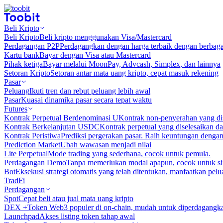
Beli Kripto
Beli Kripto
Beli kripto menggunakan Visa/Mastercard
Perdagangan P2P
Perdagangkan dengan harga terbaik dengan berbaga
Kartu bank
Bayar dengan Visa atau Mastercard
Pihak ketiga
Bayar melalui MoonPay, Advcash, Simplex, dan lainnya
Setoran Kripto
Setoran antar mata uang kripto, cepat masuk rekening
Pasar
Peluang
Ikuti tren dan rebut peluang lebih awal
Pasar
Kuasai dinamika pasar secara tepat waktu
Futures
Kontrak Perpetual Berdenominasi U
Kontrak non-penyerahan yang d
Kontrak Berkelanjutan USDC
Kontrak perpetual yang diselesaikan
Kontrak Peristiwa
Prediksi pergerakan pasar. Raih keuntungan denga
Prediction Market
Ubah wawasan menjadi nilai
Lite Perpetual
Mode trading yang sederhana, cocok untuk pemula.
Perdagangan Demo
Tanpa memerlukan modal apapun, cocok untuk sim
Bot
Eksekusi strategi otomatis yang telah ditentukan, manfaatkan peluan
TradFi
Perdagangan
Spot
Cepat beli atau jual mata uang kripto
DEX +
Token Web3 populer di on-chain, mudah untuk diperdagangk
Launchpad
Akses listing token tahap awal