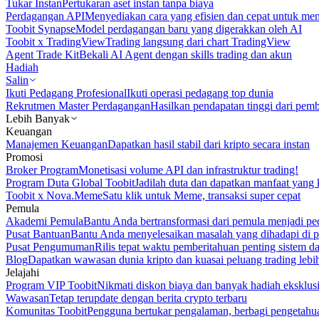
Tukar Instan
Pertukaran aset instan tanpa biaya
Perdagangan API
Menyediakan cara yang efisien dan cepat untuk m
Toobit Synapse
Model perdagangan baru yang digerakkan oleh AI
Toobit x TradingView
Trading langsung dari chart TradingView
Agent Trade Kit
Bekali AI Agent dengan skills trading dan akun
Hadiah
Salin
Ikuti Pedagang Profesional
Ikuti operasi pedagang top dunia
Rekrutmen Master Perdagangan
Hasilkan pendapatan tinggi dari pem
Lebih Banyak
Keuangan
Manajemen Keuangan
Dapatkan hasil stabil dari kripto secara instan
Promosi
Broker Program
Monetisasi volume API dan infrastruktur trading!
Program Duta Global Toobit
Jadilah duta dan dapatkan manfaat yang 
Toobit x Nova.Meme
Satu klik untuk Meme, transaksi super cepat
Pemula
Akademi Pemula
Bantu Anda bertransformasi dari pemula menjadi pe
Pusat Bantuan
Bantu Anda menyelesaikan masalah yang dihadapi di p
Pusat Pengumuman
Rilis tepat waktu pemberitahuan penting sistem 
Blog
Dapatkan wawasan dunia kripto dan kuasai peluang trading lebi
Jelajahi
Program VIP Toobit
Nikmati diskon biaya dan banyak hadiah eksklusi
Wawasan
Tetap terupdate dengan berita crypto terbaru
Komunitas Toobit
Pengguna bertukar pengalaman, berbagi pengetahu