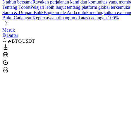
3 tahun bersama
Rayakan perjalanan kami dan komunitas yang mem
Tentang Toobit
Pelajari lebih lanjut tentang platform global terkemuk
Saran & Umpan Balik
Bagikan ide Anda untuk meningkatkan exchan
Bukti Cadangan
Kepercayaan dibangun di atas cadangan 100%
Masuk
Daftar
🔥BTC/USDT