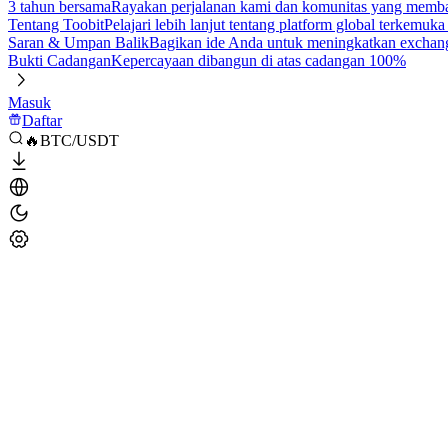
3 tahun bersama
Rayakan perjalanan kami dan komunitas yang mem
Tentang Toobit
Pelajari lebih lanjut tentang platform global terkemuk
Saran & Umpan Balik
Bagikan ide Anda untuk meningkatkan exchan
Bukti Cadangan
Kepercayaan dibangun di atas cadangan 100%
Masuk
Daftar
🔥BTC/USDT