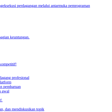
engeksekusi perdagangan melalui antarmuka pemrograman
bagian keuntungan.
kompetitif!
dagang profesional
latform
dan pembaruan
h awal
f.
an, dan mendiskusikan topik