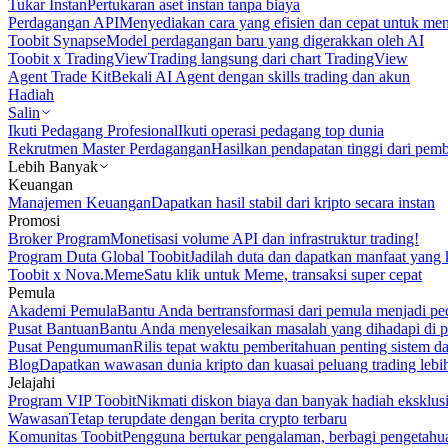
Tukar Instan
Pertukaran aset instan tanpa biaya
Perdagangan API
Menyediakan cara yang efisien dan cepat untuk m
Toobit Synapse
Model perdagangan baru yang digerakkan oleh AI
Toobit x TradingView
Trading langsung dari chart TradingView
Agent Trade Kit
Bekali AI Agent dengan skills trading dan akun
Hadiah
Salin
Ikuti Pedagang Profesional
Ikuti operasi pedagang top dunia
Rekrutmen Master Perdagangan
Hasilkan pendapatan tinggi dari pem
Lebih Banyak
Keuangan
Manajemen Keuangan
Dapatkan hasil stabil dari kripto secara instan
Promosi
Broker Program
Monetisasi volume API dan infrastruktur trading!
Program Duta Global Toobit
Jadilah duta dan dapatkan manfaat yang 
Toobit x Nova.Meme
Satu klik untuk Meme, transaksi super cepat
Pemula
Akademi Pemula
Bantu Anda bertransformasi dari pemula menjadi pe
Pusat Bantuan
Bantu Anda menyelesaikan masalah yang dihadapi di p
Pusat Pengumuman
Rilis tepat waktu pemberitahuan penting sistem 
Blog
Dapatkan wawasan dunia kripto dan kuasai peluang trading lebi
Jelajahi
Program VIP Toobit
Nikmati diskon biaya dan banyak hadiah eksklusi
Wawasan
Tetap terupdate dengan berita crypto terbaru
Komunitas Toobit
Pengguna bertukar pengalaman, berbagi pengetahu