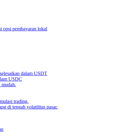
i opsi pembayaran lokal
iselesaikan dalam USDT
 dalam USDC
n mudah.
ulasi trading.
g di tengah volatilitas pasar.
an