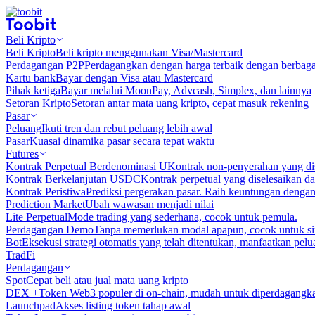
Beli Kripto
Beli Kripto
Beli kripto menggunakan Visa/Mastercard
Perdagangan P2P
Perdagangkan dengan harga terbaik dengan berbaga
Kartu bank
Bayar dengan Visa atau Mastercard
Pihak ketiga
Bayar melalui MoonPay, Advcash, Simplex, dan lainnya
Setoran Kripto
Setoran antar mata uang kripto, cepat masuk rekening
Pasar
Peluang
Ikuti tren dan rebut peluang lebih awal
Pasar
Kuasai dinamika pasar secara tepat waktu
Futures
Kontrak Perpetual Berdenominasi U
Kontrak non-penyerahan yang d
Kontrak Berkelanjutan USDC
Kontrak perpetual yang diselesaikan
Kontrak Peristiwa
Prediksi pergerakan pasar. Raih keuntungan denga
Prediction Market
Ubah wawasan menjadi nilai
Lite Perpetual
Mode trading yang sederhana, cocok untuk pemula.
Perdagangan Demo
Tanpa memerlukan modal apapun, cocok untuk sim
Bot
Eksekusi strategi otomatis yang telah ditentukan, manfaatkan peluan
TradFi
Perdagangan
Spot
Cepat beli atau jual mata uang kripto
DEX +
Token Web3 populer di on-chain, mudah untuk diperdagangk
Launchpad
Akses listing token tahap awal