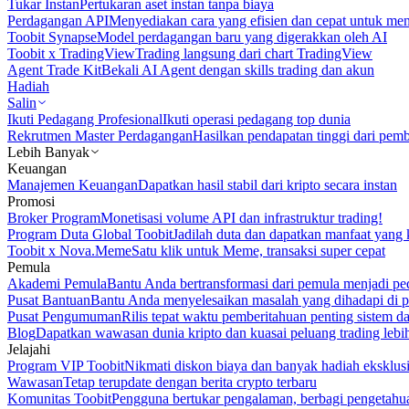
Tukar Instan
Pertukaran aset instan tanpa biaya
Perdagangan API
Menyediakan cara yang efisien dan cepat untuk m
Toobit Synapse
Model perdagangan baru yang digerakkan oleh AI
Toobit x TradingView
Trading langsung dari chart TradingView
Agent Trade Kit
Bekali AI Agent dengan skills trading dan akun
Hadiah
Salin
Ikuti Pedagang Profesional
Ikuti operasi pedagang top dunia
Rekrutmen Master Perdagangan
Hasilkan pendapatan tinggi dari pem
Lebih Banyak
Keuangan
Manajemen Keuangan
Dapatkan hasil stabil dari kripto secara instan
Promosi
Broker Program
Monetisasi volume API dan infrastruktur trading!
Program Duta Global Toobit
Jadilah duta dan dapatkan manfaat yang 
Toobit x Nova.Meme
Satu klik untuk Meme, transaksi super cepat
Pemula
Akademi Pemula
Bantu Anda bertransformasi dari pemula menjadi pe
Pusat Bantuan
Bantu Anda menyelesaikan masalah yang dihadapi di p
Pusat Pengumuman
Rilis tepat waktu pemberitahuan penting sistem 
Blog
Dapatkan wawasan dunia kripto dan kuasai peluang trading lebi
Jelajahi
Program VIP Toobit
Nikmati diskon biaya dan banyak hadiah eksklusi
Wawasan
Tetap terupdate dengan berita crypto terbaru
Komunitas Toobit
Pengguna bertukar pengalaman, berbagi pengetahu