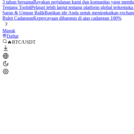
3 tahun bersama
Rayakan perjalanan kami dan komunitas yang mem
Tentang Toobit
Pelajari lebih lanjut tentang platform global terkemuk
Saran & Umpan Balik
Bagikan ide Anda untuk meningkatkan exchan
Bukti Cadangan
Kepercayaan dibangun di atas cadangan 100%
Masuk
Daftar
🔥BTC/USDT