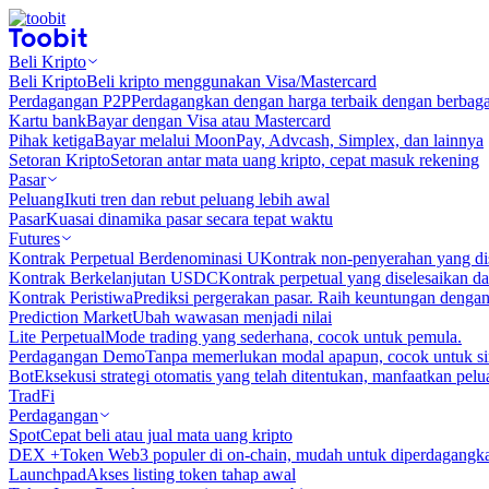
Beli Kripto
Beli Kripto
Beli kripto menggunakan Visa/Mastercard
Perdagangan P2P
Perdagangkan dengan harga terbaik dengan berbaga
Kartu bank
Bayar dengan Visa atau Mastercard
Pihak ketiga
Bayar melalui MoonPay, Advcash, Simplex, dan lainnya
Setoran Kripto
Setoran antar mata uang kripto, cepat masuk rekening
Pasar
Peluang
Ikuti tren dan rebut peluang lebih awal
Pasar
Kuasai dinamika pasar secara tepat waktu
Futures
Kontrak Perpetual Berdenominasi U
Kontrak non-penyerahan yang d
Kontrak Berkelanjutan USDC
Kontrak perpetual yang diselesaikan
Kontrak Peristiwa
Prediksi pergerakan pasar. Raih keuntungan denga
Prediction Market
Ubah wawasan menjadi nilai
Lite Perpetual
Mode trading yang sederhana, cocok untuk pemula.
Perdagangan Demo
Tanpa memerlukan modal apapun, cocok untuk sim
Bot
Eksekusi strategi otomatis yang telah ditentukan, manfaatkan peluan
TradFi
Perdagangan
Spot
Cepat beli atau jual mata uang kripto
DEX +
Token Web3 populer di on-chain, mudah untuk diperdagangk
Launchpad
Akses listing token tahap awal